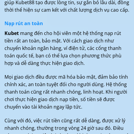
giúp Kubet88 tạo được lòng tin, sự gắn bó lâu dài, đồng
thời thể hiện sự cam kết với chất lượng dịch vụ cao cấp.
Nạp rút an toàn
Kubet
mang đến cho hội viên một hệ thống nạp rút
tiền rất an toàn, bảo mật. Với cách giao dịch như
chuyển khoản ngân hàng, ví điện tử, các cổng thanh
toán quốc tế, bạn có thể lựa chọn phương thức phù
hợp và dễ dàng thực hiện giao dịch.
Mọi giao dịch đều được mã hóa bảo mật, đảm bảo tính
chính xác, an toàn tuyệt đối cho người dùng. Hệ thống
thanh toán cũng rất nhanh chóng, linh hoạt. Khi người
chơi thực hiện giao dịch nạp tiền, số tiền sẽ được
chuyển vào tài khoản ngay lập tức.
Cùng với đó, việc rút tiền cũng rất dễ dàng, được xử lý
nhanh chóng, thường trong vòng 24 giờ sau đó. Điều