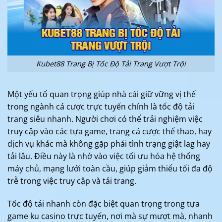
Kubet88 Trang Bị Tốc Độ Tải Trang Vượt Trội
Một yếu tố quan trọng giúp nhà cái giữ vững vị thế
trong ngành cá cược trực tuyến chính là tốc độ tải
trang siêu nhanh. Người chơi có thể trải nghiệm việc
truy cập vào các tựa game, trang cá cược thể thao, hay
dịch vụ khác mà không gặp phải tình trạng giật lag hay
tải lâu. Điều này là nhờ vào việc tối ưu hóa hệ thống
máy chủ, mạng lưới toàn cầu, giúp giảm thiểu tối đa độ
trễ trong việc truy cập và tải trang.
Tốc độ tải nhanh còn đặc biệt quan trọng trong tựa
game ku casino trực tuyến, nơi mà sự mượt mà, nhanh