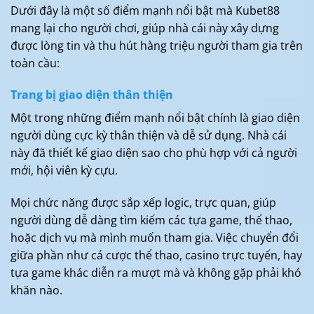
Dưới đây là một số điểm mạnh nổi bật mà Kubet88
mang lại cho người chơi, giúp nhà cái này xây dựng
được lòng tin và thu hút hàng triệu người tham gia trên
toàn cầu:
Trang bị giao diện thân thiện
Một trong những điểm mạnh nổi bật chính là giao diện
người dùng cực kỳ thân thiện và dễ sử dụng. Nhà cái
này đã thiết kế giao diện sao cho phù hợp với cả người
mới, hội viên kỳ cựu.
Mọi chức năng được sắp xếp logic, trực quan, giúp
người dùng dễ dàng tìm kiếm các tựa game, thể thao,
hoặc dịch vụ mà mình muốn tham gia. Việc chuyển đổi
giữa phần như cá cược thể thao, casino trực tuyến, hay
tựa game khác diễn ra mượt mà và không gặp phải khó
khăn nào.