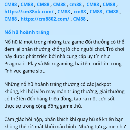
CM88
,
CM88
,
CM88
,
CM88
,
cm88
,
CM88
,
CM88
,
https://cm88ok.com/
,
CM88
,
cm88
,
CM88
,
CM88
,
CM88
,
https://cm8802.com/
,
CM88
,
Nổ hũ hoành tráng
Nổ hũ là một trong những tựa game đổi thưởng có thể
đem lại phần thưởng khổng lồ cho người chơi. Trò chơi
này được phát triển bởi nhà cung cấp uy tín như
Pragmatic Play và Microgaming, hai tên tuổi lớn trong
lĩnh vực game slot.
Những nổ hũ hoành tráng thường có các jackpot
khủng, khi hội viên may mắn trúng thưởng, giải thưởng
có thể lên đến hàng triệu đồng, tạo ra một cơn sốt
thực sự trong cộng đồng game thủ.
Cảm giác hồi hộp, phấn khích khi quay hũ sẽ khiến bạn
không thể rời mắt khỏi màn hình. Những tựa game như