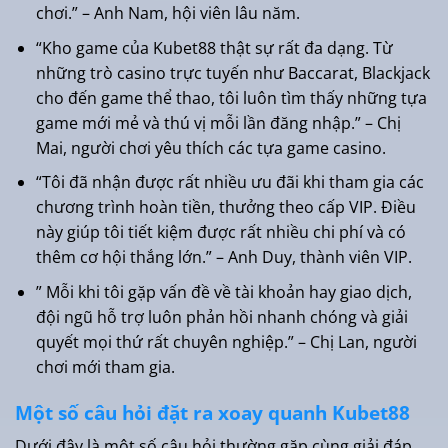
chơi.” – Anh Nam, hội viên lâu năm.
“Kho game của Kubet88 thật sự rất đa dạng. Từ
những trò casino trực tuyến như Baccarat, Blackjack
cho đến game thể thao, tôi luôn tìm thấy những tựa
game mới mẻ và thú vị mỗi lần đăng nhập.” – Chị
Mai, người chơi yêu thích các tựa game casino.
“Tôi đã nhận được rất nhiều ưu đãi khi tham gia các
chương trình hoàn tiền, thưởng theo cấp VIP. Điều
này giúp tôi tiết kiệm được rất nhiều chi phí và có
thêm cơ hội thắng lớn.” – Anh Duy, thành viên VIP.
” Mỗi khi tôi gặp vấn đề về tài khoản hay giao dịch,
đội ngũ hỗ trợ luôn phản hồi nhanh chóng và giải
quyết mọi thứ rất chuyên nghiệp.” – Chị Lan, người
chơi mới tham gia.
Một số câu hỏi đặt ra xoay quanh Kubet88
Dưới đây là một số câu hỏi thường gặp cùng giải đáp