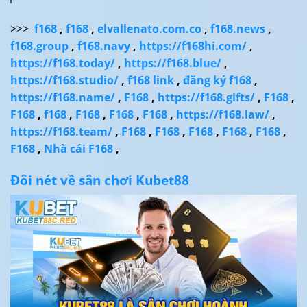
>>>
f168
,
f168
,
elvallenato.com.co
,
f168.news
,
f168.group
,
f168.navy
,
https://f168hi.com/
,
https://f168.today/
,
https://f168.blue/
,
https://f168.studio/
,
f168 link
,
đăng ký f168
,
https://f168.name/
,
F168
,
https://f168.gifts/
,
F168
,
F168
,
f168
,
F168
,
F168
,
F168
,
https://f168.law/
,
https://f168.team/
,
F168
,
F168
,
F168
,
F168
,
F168
,
F168
,
Nhà cái F168
,
Đôi nét về sân chơi Kubet88