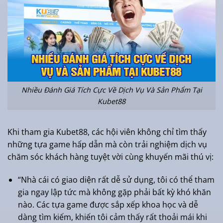
Nhiều Đánh Giá Tích Cực Về Dịch Vụ Và Sản Phẩm Tại
Kubet88
Khi tham gia Kubet88, các hội viên không chỉ tìm thấy
những tựa game hấp dẫn mà còn trải nghiệm dịch vụ
chăm sóc khách hàng tuyệt vời cùng khuyến mãi thú vị:
“Nhà cái có giao diện rất dễ sử dụng, tôi có thể tham
gia ngay lập tức mà không gặp phải bất kỳ khó khăn
nào. Các tựa game được sắp xếp khoa học và dễ
dàng tìm kiếm, khiến tôi cảm thấy rất thoải mái khi