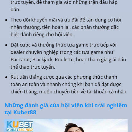
trực tuyến, để tham gia vào những trận đấu hấp
dẫn.
Theo dõi khuyến mãi và ưu đãi để tận dụng cơ hội
nhận thưởng, tiền hoàn lại, các phần thưởng đặc
biệt dành riêng cho hội viên.
Đặt cược và thưởng thức tựa game trực tiếp với
dealer chuyên nghiệp trong các tựa game như
Baccarat, Blackjack, Roulette, hoặc tham gia giải đấu
thể thao trực tuyến.
Rút tiền thắng cược qua các phương thức thanh
toán an toàn và nhanh chóng khi bạn đã đạt được
chiến thắng, muốn chuyển tiền về tài khoản cá nhân.
Những đánh giá của hội viên khi trải nghiệm
tại Kubet88