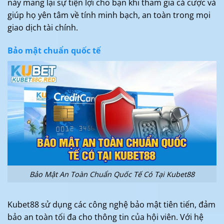
này mang lại sự tiện lợi cho bạn khi tham gia cá cược và
giúp họ yên tâm về tính minh bạch, an toàn trong mọi
giao dịch tài chính.
Bảo mật chuẩn quốc tế
Bảo Mật An Toàn Chuẩn Quốc Tế Có Tại Kubet88
Kubet88 sử dụng các công nghệ bảo mật tiên tiến, đảm
bảo an toàn tối đa cho thông tin của hội viên. Với hệ