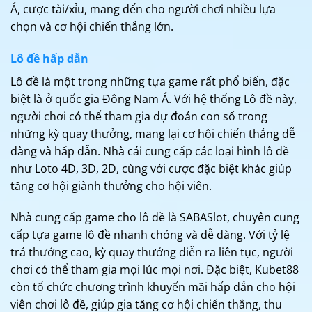
Á, cược tài/xỉu, mang đến cho người chơi nhiều lựa
chọn và cơ hội chiến thắng lớn.
Lô đề hấp dẫn
Lô đề là một trong những tựa game rất phổ biến, đặc
biệt là ở quốc gia Đông Nam Á. Với hệ thống Lô đề này,
người chơi có thể tham gia dự đoán con số trong
những kỳ quay thưởng, mang lại cơ hội chiến thắng dễ
dàng và hấp dẫn. Nhà cái cung cấp các loại hình lô đề
như Loto 4D, 3D, 2D, cùng với cược đặc biệt khác giúp
tăng cơ hội giành thưởng cho hội viên.
Nhà cung cấp game cho lô đề là SABASlot, chuyên cung
cấp tựa game lô đề nhanh chóng và dễ dàng. Với tỷ lệ
trả thưởng cao, kỳ quay thưởng diễn ra liên tục, người
chơi có thể tham gia mọi lúc mọi nơi. Đặc biệt, Kubet88
còn tổ chức chương trình khuyến mãi hấp dẫn cho hội
viên chơi lô đề, giúp gia tăng cơ hội chiến thắng, thu