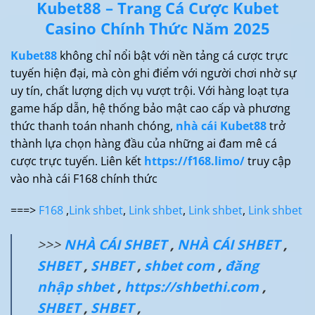
Kubet88 – Trang Cá Cược Kubet
Casino Chính Thức Năm 2025
Kubet88
không chỉ nổi bật với nền tảng cá cược trực
tuyến hiện đại, mà còn ghi điểm với người chơi nhờ sự
uy tín, chất lượng dịch vụ vượt trội. Với hàng loạt tựa
game hấp dẫn, hệ thống bảo mật cao cấp và phương
thức thanh toán nhanh chóng,
nhà cái Kubet88
trở
thành lựa chọn hàng đầu của những ai đam mê cá
cược trực tuyến.
Liên kết
https://f168.limo/
truy cập
vào nhà cái F168 chính thức
===>
F168
,
Link shbet
,
Link shbet
,
Link shbet
,
Link shbet
>>>
NHÀ CÁI SHBET
,
NHÀ CÁI SHBET
,
SHBET
,
SHBET
,
shbet com
,
đăng
nhập shbet
,
https://shbethi.com
,
SHBET
,
SHBET
,