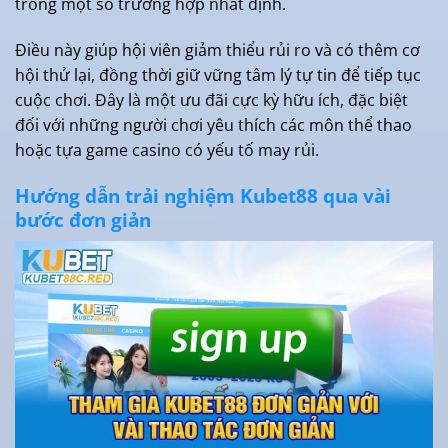
trong một số trường hợp nhất định.
Điều này giúp hội viên giảm thiểu rủi ro và có thêm cơ
hội thử lại, đồng thời giữ vững tâm lý tự tin để tiếp tục
cuộc chơi. Đây là một ưu đãi cực kỳ hữu ích, đặc biệt
đối với những người chơi yêu thích các môn thể thao
hoặc tựa game casino có yếu tố may rủi.
Hướng dẫn trải nghiệm Kubet88 qua vài
bước đơn giản