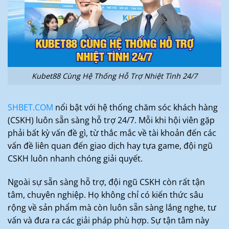
Kubet88 Cùng Hệ Thống Hỗ Trợ Nhiệt Tình 24/7
SHBET.COM
nổi bật với hệ thống chăm sóc khách hàng
(CSKH) luôn sẵn sàng hỗ trợ 24/7. Mỗi khi hội viên gặp
phải bất kỳ vấn đề gì, từ thắc mắc về tài khoản đến các
vấn đề liên quan đến giao dịch hay tựa game, đội ngũ
CSKH luôn nhanh chóng giải quyết.
Ngoài sự sẵn sàng hỗ trợ, đội ngũ CSKH còn rất tận
tâm, chuyên nghiệp. Họ không chỉ có kiến thức sâu
rộng về sản phẩm mà còn luôn sẵn sàng lắng nghe, tư
vấn và đưa ra các giải pháp phù hợp. Sự tận tâm này