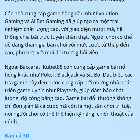
Các nhà cung cấp game hàng đầu như Evolution
Gaming và AllBet Gaming đã giúp tạo ra một trải
nghiệm chất lượng cao, với giao diện mượt mà, hệ
thống chia bài trực tuyến chân thật. Người chơi có thể
dễ dàng tham gia bàn chơi với mức cược từ thấp đến
cao, phù hợp với mọi đối tượng hội viên.
Ngoài Baccarat, Kubet88 còn cung cấp game bài nổi
tiếng khác như Poker, Blackjack và Sic Bo. Đặc biệt, các
tựa game này đều được cung cấp bởi những nhà phát
triển game uy tín như Playtech, giúp đảm bảo chất
lượng, độ công bằng cao. Game bài đổi thưởng không
chỉ đơn giản là cá cược mà còn là một sân chơi trí tuệ,
nơi người chơi có thể thể hiện kỹ năng, chiến thuật của
mình.
Bắn cá 3D