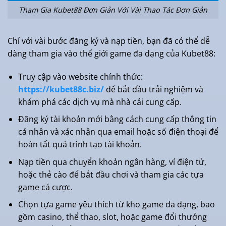
Tham Gia Kubet88 Đơn Giản Với Vài Thao Tác Đơn Giản
Chỉ với vài bước đăng ký và nạp tiền, bạn đã có thể dễ
dàng tham gia vào thế giới game đa dạng của Kubet88:
Truy cập vào website chính thức:
https://kubet88c.biz/
để bắt đầu trải nghiệm và
khám phá các dịch vụ mà nhà cái cung cấp.
Đăng ký tài khoản mới bằng cách cung cấp thông tin
cá nhân và xác nhận qua email hoặc số điện thoại để
hoàn tất quá trình tạo tài khoản.
Nạp tiền qua chuyển khoản ngân hàng, ví điện tử,
hoặc thẻ cào để bắt đầu chơi và tham gia các tựa
game cá cược.
Chọn tựa game yêu thích từ kho game đa dạng, bao
gồm casino, thể thao, slot, hoặc game đổi thưởng