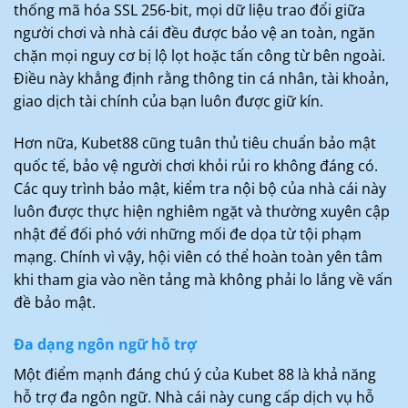
thống mã hóa SSL 256-bit, mọi dữ liệu trao đổi giữa
người chơi và nhà cái đều được bảo vệ an toàn, ngăn
chặn mọi nguy cơ bị lộ lọt hoặc tấn công từ bên ngoài.
Điều này khẳng định rằng thông tin cá nhân, tài khoản,
giao dịch tài chính của bạn luôn được giữ kín.
Hơn nữa, Kubet88 cũng tuân thủ tiêu chuẩn bảo mật
quốc tế, bảo vệ người chơi khỏi rủi ro không đáng có.
Các quy trình bảo mật, kiểm tra nội bộ của nhà cái này
luôn được thực hiện nghiêm ngặt và thường xuyên cập
nhật để đối phó với những mối đe dọa từ tội phạm
mạng. Chính vì vậy, hội viên có thể hoàn toàn yên tâm
khi tham gia vào nền tảng mà không phải lo lắng về vấn
đề bảo mật.
Đa dạng ngôn ngữ hỗ trợ
Một điểm mạnh đáng chú ý của Kubet 88 là khả năng
hỗ trợ đa ngôn ngữ. Nhà cái này cung cấp dịch vụ hỗ