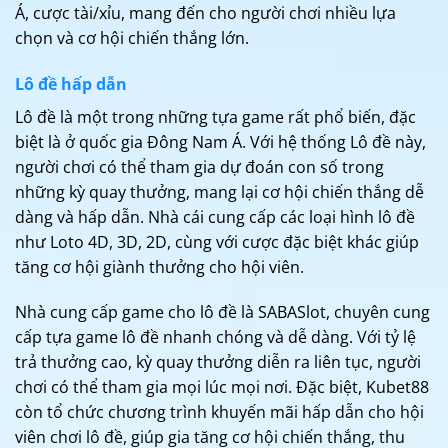
Á, cược tài/xỉu, mang đến cho người chơi nhiều lựa
chọn và cơ hội chiến thắng lớn.
Lô đề hấp dẫn
Lô đề là một trong những tựa game rất phổ biến, đặc
biệt là ở quốc gia Đông Nam Á. Với hệ thống Lô đề này,
người chơi có thể tham gia dự đoán con số trong
những kỳ quay thưởng, mang lại cơ hội chiến thắng dễ
dàng và hấp dẫn. Nhà cái cung cấp các loại hình lô đề
như Loto 4D, 3D, 2D, cùng với cược đặc biệt khác giúp
tăng cơ hội giành thưởng cho hội viên.
Nhà cung cấp game cho lô đề là SABASlot, chuyên cung
cấp tựa game lô đề nhanh chóng và dễ dàng. Với tỷ lệ
trả thưởng cao, kỳ quay thưởng diễn ra liên tục, người
chơi có thể tham gia mọi lúc mọi nơi. Đặc biệt, Kubet88
còn tổ chức chương trình khuyến mãi hấp dẫn cho hội
viên chơi lô đề, giúp gia tăng cơ hội chiến thắng, thu