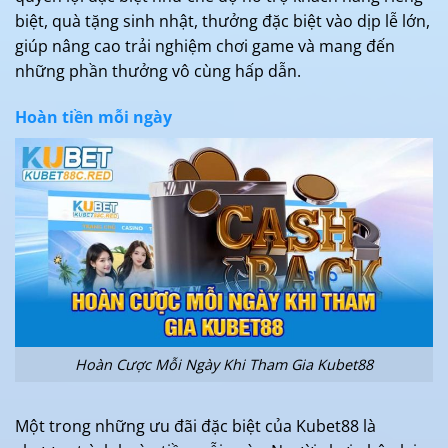
biệt, quà tặng sinh nhật, thưởng đặc biệt vào dịp lễ lớn,
giúp nâng cao trải nghiệm chơi game và mang đến
những phần thưởng vô cùng hấp dẫn.
Hoàn tiền mỗi ngày
Hoàn Cược Mỗi Ngày Khi Tham Gia Kubet88
Một trong những ưu đãi đặc biệt của Kubet88 là