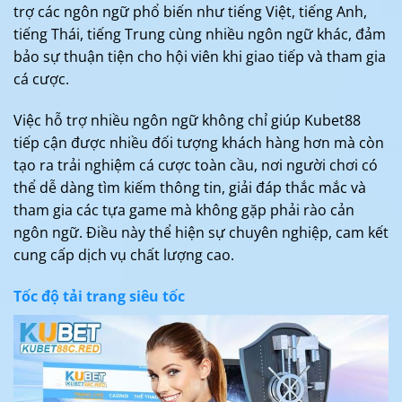
trợ các ngôn ngữ phổ biến như tiếng Việt, tiếng Anh,
tiếng Thái, tiếng Trung cùng nhiều ngôn ngữ khác, đảm
bảo sự thuận tiện cho hội viên khi giao tiếp và tham gia
cá cược.
Việc hỗ trợ nhiều ngôn ngữ không chỉ giúp Kubet88
tiếp cận được nhiều đối tượng khách hàng hơn mà còn
tạo ra trải nghiệm cá cược toàn cầu, nơi người chơi có
thể dễ dàng tìm kiếm thông tin, giải đáp thắc mắc và
tham gia các tựa game mà không gặp phải rào cản
ngôn ngữ. Điều này thể hiện sự chuyên nghiệp, cam kết
cung cấp dịch vụ chất lượng cao.
Tốc độ tải trang siêu tốc