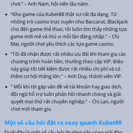
chơi.” – Anh Nam, hội viên lâu năm.
“Kho game của Kubet88 thật sự rất đa dạng. Từ
những trò casino trực tuyến như Baccarat, Blackjack
cho đến game thể thao, tôi luôn tìm thấy những tựa
game mới mẻ và thú vị mỗi lần đăng nhập.” – Chị
Mai, người chơi yêu thích các tựa game casino.
“Tôi đã nhận được rất nhiều ưu đãi khi tham gia các
chương trình hoàn tiền, thưởng theo cấp VIP. Điều
này giúp tôi tiết kiệm được rất nhiều chi phí và có
thêm cơ hội thắng lớn.” – Anh Duy, thành viên VIP.
” Mỗi khi tôi gặp vấn đề về tài khoản hay giao dịch,
đội ngũ hỗ trợ luôn phản hồi nhanh chóng và giải
quyết mọi thứ rất chuyên nghiệp.” – Chị Lan, người
chơi mới tham gia.
Một số câu hỏi đặt ra xoay quanh Kubet88
Dưới đây là một số câu hỏi thường gặp cùng giải đáp