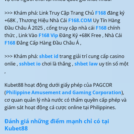
>>> Khám phá:
Link Truy Cập Trang Chủ
F168
đăng ký
+68K , Thương Hiệu Nhà Cái
F168.COM
Uy Tín Hàng
Đầu Châu Á 2025 , cổng truy cập nhà cái
F168
chính
thức , Link Vào
F168 Vip
Đăng Ký +68K Free , Nhà Cái
F168
Đẳng Cấp Hàng Đầu Châu Á ,
>>> Khám phá:
shbet id
trang giải trí cung cấp casino
onlie ,
sshbet io
chơi là thắng ,
shbet law
uy tín số một
,
Kubet88 hoạt động dưới giấy phép của PAGCOR
(
Philippine Amusement and Gaming Corporation
),
cơ quan quản lý nhà nước có thẩm quyền cấp phép và
giám sát hoạt động cá cược online tại Philippines.
Đánh giá những điểm mạnh chỉ có tại
Kubet88