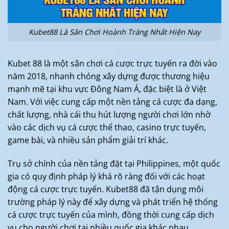
Kubet88 Là Sân Chơi Hoành Tráng Nhất Hiện Nay
Kubet 88 là một sân chơi cá cược trực tuyến ra đời vào
năm 2018, nhanh chóng xây dựng được thương hiệu
mạnh mẽ tại khu vực Đông Nam Á, đặc biệt là ở Việt
Nam. Với việc cung cấp một nền tảng cá cược đa dạng,
chất lượng, nhà cái thu hút lượng người chơi lớn nhờ
vào các dịch vụ cá cược thể thao, casino trực tuyến,
game bài, và nhiều sản phẩm giải trí khác.
Trụ sở chính của nền tảng đặt tại Philippines, một quốc
gia có quy định pháp lý khá rõ ràng đối với các hoạt
động cá cược trực tuyến. Kubet88 đã tận dụng môi
trường pháp lý này để xây dựng và phát triển hệ thống
cá cược trực tuyến của mình, đồng thời cung cấp dịch
vụ cho người chơi tại nhiều quốc gia khác nhau.