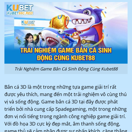
Trải Nghiệm Game Bắn Cá Sinh Động Cùng Kubet88
Bắn cá 3D là một trong những tựa game giải trí rất
được yêu thích, mang đến một trải nghiệm vô cùng thú
vị và sống động. Game bắn cá 3D tại đây được phát
triển bởi nhà cung cấp Spadegaming, một trong những
đơn vị nổi tiếng trong ngành công nghiệp game giải trí.
Với đồ họa 3D cực kỳ đẹp mắt, âm thanh sống động,
game thủ sẽ cảm nhận được sự phấn khích, căng thẳng