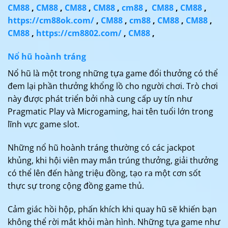
CM88
,
CM88
,
CM88
,
CM88
,
cm88
,
CM88
,
CM88
,
https://cm88ok.com/
,
CM88
,
cm88
,
CM88
,
CM88
,
CM88
,
https://cm8802.com/
,
CM88
,
Nổ hũ hoành tráng
Nổ hũ là một trong những tựa game đổi thưởng có thể
đem lại phần thưởng khổng lồ cho người chơi. Trò chơi
này được phát triển bởi nhà cung cấp uy tín như
Pragmatic Play và Microgaming, hai tên tuổi lớn trong
lĩnh vực game slot.
Những nổ hũ hoành tráng thường có các jackpot
khủng, khi hội viên may mắn trúng thưởng, giải thưởng
có thể lên đến hàng triệu đồng, tạo ra một cơn sốt
thực sự trong cộng đồng game thủ.
Cảm giác hồi hộp, phấn khích khi quay hũ sẽ khiến bạn
không thể rời mắt khỏi màn hình. Những tựa game như