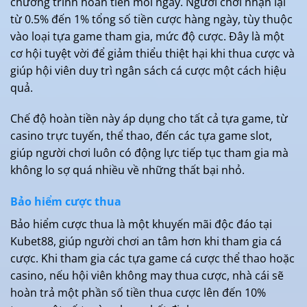
chương trình hoàn tiền mỗi ngày. Người chơi nhận lại
từ 0.5% đến 1% tổng số tiền cược hàng ngày, tùy thuộc
vào loại tựa game tham gia, mức độ cược. Đây là một
cơ hội tuyệt vời để giảm thiểu thiệt hại khi thua cược và
giúp hội viên duy trì ngân sách cá cược một cách hiệu
quả.
Chế độ hoàn tiền này áp dụng cho tất cả tựa game, từ
casino trực tuyến, thể thao, đến các tựa game slot,
giúp người chơi luôn có động lực tiếp tục tham gia mà
không lo sợ quá nhiều về những thất bại nhỏ.
Bảo hiểm cược thua
Bảo hiểm cược thua là một khuyến mãi độc đáo tại
Kubet88, giúp người chơi an tâm hơn khi tham gia cá
cược. Khi tham gia các tựa game cá cược thể thao hoặc
casino, nếu hội viên không may thua cược, nhà cái sẽ
hoàn trả một phần số tiền thua cược lên đến 10%