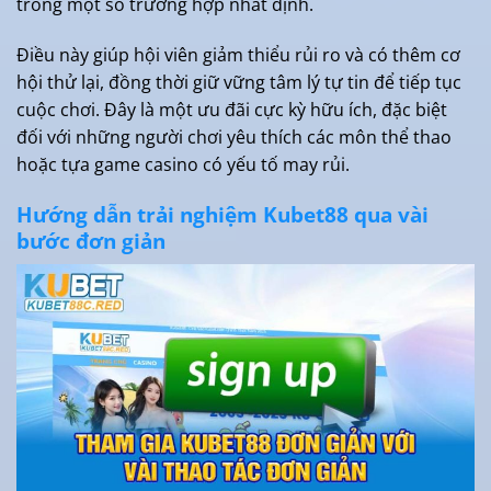
trong một số trường hợp nhất định.
Điều này giúp hội viên giảm thiểu rủi ro và có thêm cơ
hội thử lại, đồng thời giữ vững tâm lý tự tin để tiếp tục
cuộc chơi. Đây là một ưu đãi cực kỳ hữu ích, đặc biệt
đối với những người chơi yêu thích các môn thể thao
hoặc tựa game casino có yếu tố may rủi.
Hướng dẫn trải nghiệm Kubet88 qua vài
bước đơn giản