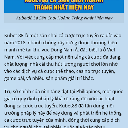
Kubet88 Là Sân Chơi Hoành Tráng Nhất Hiện Nay
Kubet 88 là một sân chơi cá cược trực tuyến ra đời vào
năm 2018, nhanh chóng xây dựng được thương hiệu
mạnh mẽ tại khu vực Đông Nam Á, đặc biệt là ở Việt
Nam. Với việc cung cấp một nền tảng cá cược đa dạng,
chất lượng, nhà cái thu hút lượng người chơi lớn nhờ
vào các dịch vụ cá cược thể thao, casino trực tuyến,
game bài, và nhiều sản phẩm giải trí khác.
Trụ sở chính của nền tảng đặt tại Philippines, một quốc
gia có quy định pháp lý khá rõ ràng đối với các hoạt
động cá cược trực tuyến. Kubet88 đã tận dụng môi
trường pháp lý này để xây dựng và phát triển hệ thống
cá cược trực tuyến của mình, đồng thời cung cấp dịch
vụ cho người chơi tại nhiều quốc gia khác nhau.