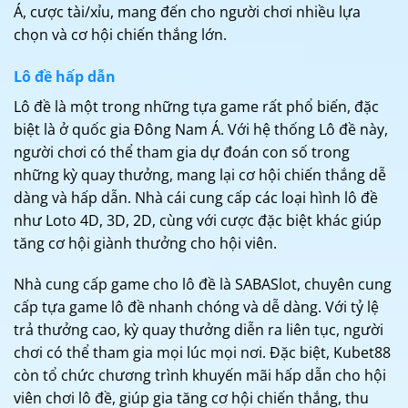
Á, cược tài/xỉu, mang đến cho người chơi nhiều lựa
chọn và cơ hội chiến thắng lớn.
Lô đề hấp dẫn
Lô đề là một trong những tựa game rất phổ biến, đặc
biệt là ở quốc gia Đông Nam Á. Với hệ thống Lô đề này,
người chơi có thể tham gia dự đoán con số trong
những kỳ quay thưởng, mang lại cơ hội chiến thắng dễ
dàng và hấp dẫn. Nhà cái cung cấp các loại hình lô đề
như Loto 4D, 3D, 2D, cùng với cược đặc biệt khác giúp
tăng cơ hội giành thưởng cho hội viên.
Nhà cung cấp game cho lô đề là SABASlot, chuyên cung
cấp tựa game lô đề nhanh chóng và dễ dàng. Với tỷ lệ
trả thưởng cao, kỳ quay thưởng diễn ra liên tục, người
chơi có thể tham gia mọi lúc mọi nơi. Đặc biệt, Kubet88
còn tổ chức chương trình khuyến mãi hấp dẫn cho hội
viên chơi lô đề, giúp gia tăng cơ hội chiến thắng, thu