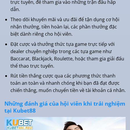
trực tuyến, để tham gia vào những trận đấu hấp
dẫn.
Theo dõi khuyến mãi và ưu đãi để tận dụng cơ hội
nhận thưởng, tiền hoàn lại, các phần thưởng đặc
biệt dành riêng cho hội viên.
Đặt cược và thưởng thức tựa game trực tiếp với
dealer chuyên nghiệp trong các tựa game như
Baccarat, Blackjack, Roulette, hoặc tham gia giải đấu
thể thao trực tuyến.
Rút tiền thắng cược qua các phương thức thanh
toán an toàn và nhanh chóng khi bạn đã đạt được
chiến thắng, muốn chuyển tiền về tài khoản cá nhân.
Những đánh giá của hội viên khi trải nghiệm
tại Kubet88