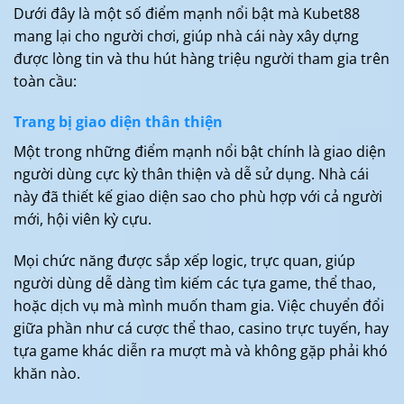
Dưới đây là một số điểm mạnh nổi bật mà Kubet88
mang lại cho người chơi, giúp nhà cái này xây dựng
được lòng tin và thu hút hàng triệu người tham gia trên
toàn cầu:
Trang bị giao diện thân thiện
Một trong những điểm mạnh nổi bật chính là giao diện
người dùng cực kỳ thân thiện và dễ sử dụng. Nhà cái
này đã thiết kế giao diện sao cho phù hợp với cả người
mới, hội viên kỳ cựu.
Mọi chức năng được sắp xếp logic, trực quan, giúp
người dùng dễ dàng tìm kiếm các tựa game, thể thao,
hoặc dịch vụ mà mình muốn tham gia. Việc chuyển đổi
giữa phần như cá cược thể thao, casino trực tuyến, hay
tựa game khác diễn ra mượt mà và không gặp phải khó
khăn nào.