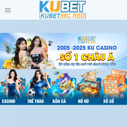
Bỏ
qua
nội
dung