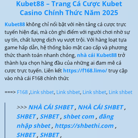
Kubet88 – Trang Cá Cược Kubet
Casino Chính Thức Năm 2025
Kubet88
không chỉ nổi bật với nền tảng cá cược trực
tuyến hiện đại, mà còn ghi điểm với người chơi nhờ sự
uy tín, chất lượng dịch vụ vượt trội. Với hàng loạt tựa
game hấp dẫn, hệ thống bảo mật cao cấp và phương
thức thanh toán nhanh chóng,
nhà cái Kubet88
trở
thành lựa chọn hàng đầu của những ai đam mê cá
cược trực tuyến.
Liên kết
https://f168.limo/
truy cập
vào nhà cái F168 chính thức
===>
F168
,
Link shbet
,
Link shbet
,
Link shbet
,
Link shbet
>>>
NHÀ CÁI SHBET
,
NHÀ CÁI SHBET
,
SHBET
,
SHBET
,
shbet com
,
đăng
nhập shbet
,
https://shbethi.com
,
SHBET
,
SHBET
,