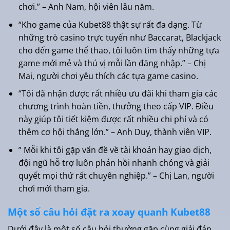
chơi.” – Anh Nam, hội viên lâu năm.
“Kho game của Kubet88 thật sự rất đa dạng. Từ
những trò casino trực tuyến như Baccarat, Blackjack
cho đến game thể thao, tôi luôn tìm thấy những tựa
game mới mẻ và thú vị mỗi lần đăng nhập.” – Chị
Mai, người chơi yêu thích các tựa game casino.
“Tôi đã nhận được rất nhiều ưu đãi khi tham gia các
chương trình hoàn tiền, thưởng theo cấp VIP. Điều
này giúp tôi tiết kiệm được rất nhiều chi phí và có
thêm cơ hội thắng lớn.” – Anh Duy, thành viên VIP.
” Mỗi khi tôi gặp vấn đề về tài khoản hay giao dịch,
đội ngũ hỗ trợ luôn phản hồi nhanh chóng và giải
quyết mọi thứ rất chuyên nghiệp.” – Chị Lan, người
chơi mới tham gia.
Một số câu hỏi đặt ra xoay quanh Kubet88
Dưới đây là một số câu hỏi thường gặp cùng giải đáp