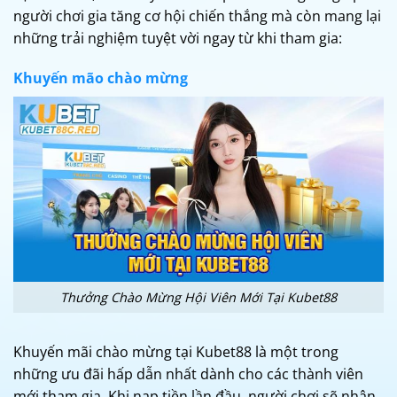
người chơi gia tăng cơ hội chiến thắng mà còn mang lại
những trải nghiệm tuyệt vời ngay từ khi tham gia:
Khuyến mão chào mừng
Thưởng Chào Mừng Hội Viên Mới Tại Kubet88
Khuyến mãi chào mừng tại Kubet88 là một trong
những ưu đãi hấp dẫn nhất dành cho các thành viên
mới tham gia. Khi nạp tiền lần đầu, người chơi sẽ nhận