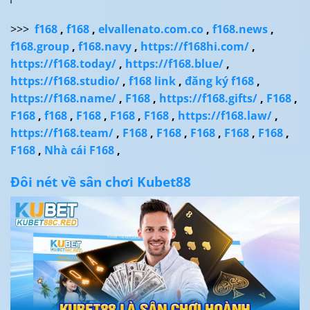
>>>
f168
,
f168
,
elvallenato.com.co
,
f168.news
,
f168.group
,
f168.navy
,
https://f168hi.com/
,
https://f168.today/
,
https://f168.blue/
,
https://f168.studio/
,
f168 link
,
đăng ký f168
,
https://f168.name/
,
F168
,
https://f168.gifts/
,
F168
,
F168
,
f168
,
F168
,
F168
,
F168
,
https://f168.law/
,
https://f168.team/
,
F168
,
F168
,
F168
,
F168
,
F168
,
F168
,
Nhà cái F168
,
Đôi nét về sân chơi Kubet88