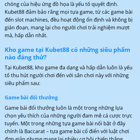
chóng của hiệu ứng đồ họa là yếu tố quyết định.
Kubet88 đảm bảo rằng mọi tựa game, từ các game bài
đến slot machines, đều hoạt động ổn định và không bị
gián đoạn, mang lại cho người chơi trải nghiệm mượt
mà, hấp dẫn nhất.
Kho game tại Kubet88 có những siêu phẩm
nào đáng thử?
Tại Kubet88, kho game đa dạng và hấp dẫn luôn là yếu
tố thu hút người chơi đến với sân chơi này với những
siêu phẩm sau:
Game bài đổi thưởng
Game bài đổi thưởng luôn là một trong những lựa
chọn yêu thích của những người đam mê cá cược trực
tuyến. Một trong những tựa game bài nổi bật ở đây
chính là Baccarat – tựa game bài cổ điển với luật chơi
đơn giản nhưng mang lại nhiều cơ hội chiến thắng.