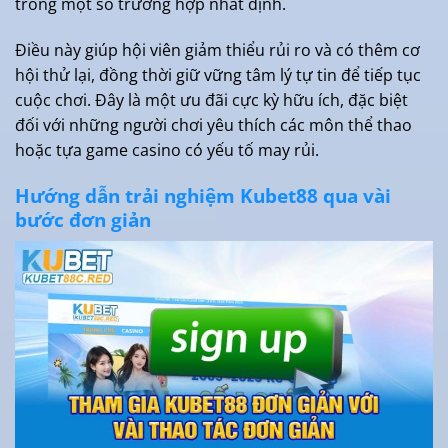
trong một số trường hợp nhất định.
Điều này giúp hội viên giảm thiểu rủi ro và có thêm cơ
hội thử lại, đồng thời giữ vững tâm lý tự tin để tiếp tục
cuộc chơi. Đây là một ưu đãi cực kỳ hữu ích, đặc biệt
đối với những người chơi yêu thích các môn thể thao
hoặc tựa game casino có yếu tố may rủi.
Hướng dẫn trải nghiệm Kubet88 qua vài
bước đơn giản