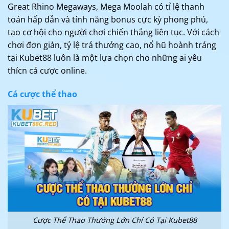
Great Rhino Megaways, Mega Moolah có tỉ lệ thanh
toán hấp dẫn và tính năng bonus cực kỳ phong phú,
tạo cơ hội cho người chơi chiến thắng liên tục. Với cách
chơi đơn giản, tỷ lệ trả thưởng cao, nổ hũ hoành tráng
tại Kubet88 luôn là một lựa chọn cho những ai yêu
thícn cá cược online.
Cá cược thể thao
Cược Thể Thao Thưởng Lớn Chỉ Có Tại Kubet88