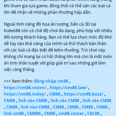
khi tham gia tựa game, đồng thời có thể săn các loài cá
lớn để nhận về những phần thưởng hấp dẫn.
Ngoài tính năng đồ họa ấn tượng, bắn cá 3D tại
Kubet88 còn có chế độ chơi đa dạng, phù hợp với nhiều
đối tượng khách hàng. Bạn có thể lựa chọn mức độ khó
dễ tùy vào khả năng của mình và thử thách bản thân
với các loài cá đặc biệt để kiếm thưởng. Trò chơi này
không chỉ mang lại cơ hội thắng lớn mà còn là một món
ăn tinh thần tuyệt vời giúp giải trí sau những giờ làm
việc căng thẳng.
>>> Xem thêm:
đăng nhập cm88
,
https://cm88.vision/
,
https://cm88.law/
,
https://cm88.today/
,
CM88
,
https://cm88.buzz/
,
CM88
,
link vào CM88
,
link vào CM88
,
link vào CM88
,
CM88
,
link vào CM88
,
CM88
,
CM88
,
CM88
,
CM88
,
link cm88
,
CM888
,
CM88
,
cm88.center
,
CM 88
,