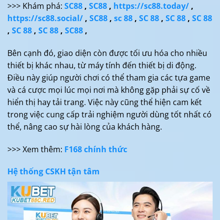
>>> Khám phá:
SC88
,
SC88
,
https://sc88.today/
,
https://sc88.social/
,
SC88
,
sc 88
,
SC 88
,
SC 88
,
SC 88
,
SC 88
,
SC 88
,
SC88
,
Bên cạnh đó, giao diện còn được tối ưu hóa cho nhiều
thiết bị khác nhau, từ máy tính đến thiết bị di động.
Điều này giúp người chơi có thể tham gia các tựa game
và cá cược mọi lúc mọi nơi mà không gặp phải sự cố về
hiển thị hay tải trang. Việc này cũng thể hiện cam kết
trong việc cung cấp trải nghiệm người dùng tốt nhất có
thể, nâng cao sự hài lòng của khách hàng.
>>> Xem thêm:
F168 chính thức
Hệ thống CSKH tận tâm