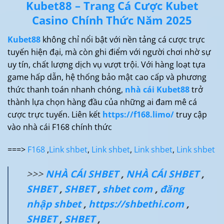
Kubet88 – Trang Cá Cược Kubet
Casino Chính Thức Năm 2025
Kubet88
không chỉ nổi bật với nền tảng cá cược trực
tuyến hiện đại, mà còn ghi điểm với người chơi nhờ sự
uy tín, chất lượng dịch vụ vượt trội. Với hàng loạt tựa
game hấp dẫn, hệ thống bảo mật cao cấp và phương
thức thanh toán nhanh chóng,
nhà cái Kubet88
trở
thành lựa chọn hàng đầu của những ai đam mê cá
cược trực tuyến.
Liên kết
https://f168.limo/
truy cập
vào nhà cái F168 chính thức
===>
F168
,
Link shbet
,
Link shbet
,
Link shbet
,
Link shbet
>>>
NHÀ CÁI SHBET
,
NHÀ CÁI SHBET
,
SHBET
,
SHBET
,
shbet com
,
đăng
nhập shbet
,
https://shbethi.com
,
SHBET
,
SHBET
,