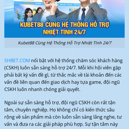
Kubet88 Cùng Hệ Thống Hỗ Trợ Nhiệt Tình 24/7
SHBET.COM
nổi bật với hệ thống chăm sóc khách hàng
(CSKH) luôn sẵn sàng hỗ trợ 24/7. Mỗi khi hội viên gặp
phải bất kỳ vấn đề gì, từ thắc mắc về tài khoản đến các
vấn đề liên quan đến giao dịch hay tựa game, đội ngũ
CSKH luôn nhanh chóng giải quyết.
Ngoài sự sẵn sàng hỗ trợ, đội ngũ CSKH còn rất tận
tâm, chuyên nghiệp. Họ không chỉ có kiến thức sâu
rộng về sản phẩm mà còn luôn sẵn sàng lắng nghe, tư
vấn và đưa ra các giải pháp phù hợp. Sự tận tâm này