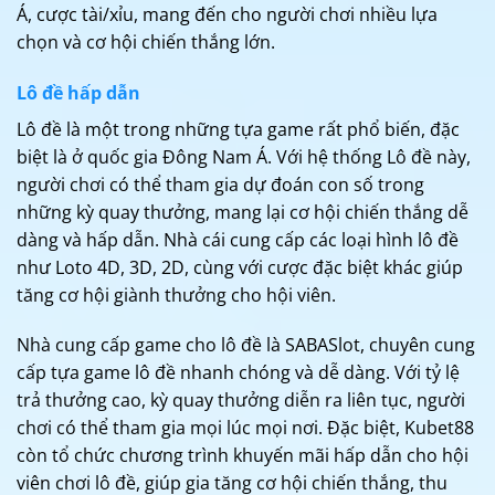
Á, cược tài/xỉu, mang đến cho người chơi nhiều lựa
chọn và cơ hội chiến thắng lớn.
Lô đề hấp dẫn
Lô đề là một trong những tựa game rất phổ biến, đặc
biệt là ở quốc gia Đông Nam Á. Với hệ thống Lô đề này,
người chơi có thể tham gia dự đoán con số trong
những kỳ quay thưởng, mang lại cơ hội chiến thắng dễ
dàng và hấp dẫn. Nhà cái cung cấp các loại hình lô đề
như Loto 4D, 3D, 2D, cùng với cược đặc biệt khác giúp
tăng cơ hội giành thưởng cho hội viên.
Nhà cung cấp game cho lô đề là SABASlot, chuyên cung
cấp tựa game lô đề nhanh chóng và dễ dàng. Với tỷ lệ
trả thưởng cao, kỳ quay thưởng diễn ra liên tục, người
chơi có thể tham gia mọi lúc mọi nơi. Đặc biệt, Kubet88
còn tổ chức chương trình khuyến mãi hấp dẫn cho hội
viên chơi lô đề, giúp gia tăng cơ hội chiến thắng, thu