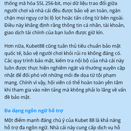
thống mã hóa SSL 256-bit, mọi dữ liệu trao đổi giữa
người chơi và nhà cái đều được bảo vệ an toàn, ngăn
chặn mọi nguy cơ bị lộ lọt hoặc tấn công từ bên ngoài.
Điều này khẳng định rằng thông tin cá nhân, tài khoản,
giao dịch tài chính của bạn luôn được giữ kín.
Hơn nữa, Kubet88 cũng tuân thủ tiêu chuẩn bảo mật
quốc tế, bảo vệ người chơi khỏi rủi ro không đáng có.
Các quy trình bảo mật, kiểm tra nội bộ của nhà cái này
luôn được thực hiện nghiêm ngặt và thường xuyên cập
nhật để đối phó với những mối đe dọa từ tội phạm
mạng. Chính vì vậy, hội viên có thể hoàn toàn yên tâm
khi tham gia vào nền tảng mà không phải lo lắng về vấn
đề bảo mật.
Đa dạng ngôn ngữ hỗ trợ
Một điểm mạnh đáng chú ý của Kubet 88 là khả năng
hỗ trợ đa ngôn ngữ. Nhà cái này cung cấp dịch vụ hỗ