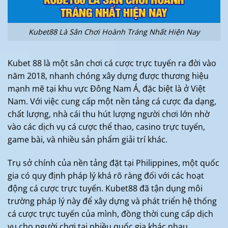
Kubet88 Là Sân Chơi Hoành Tráng Nhất Hiện Nay
Kubet 88 là một sân chơi cá cược trực tuyến ra đời vào
năm 2018, nhanh chóng xây dựng được thương hiệu
mạnh mẽ tại khu vực Đông Nam Á, đặc biệt là ở Việt
Nam. Với việc cung cấp một nền tảng cá cược đa dạng,
chất lượng, nhà cái thu hút lượng người chơi lớn nhờ
vào các dịch vụ cá cược thể thao, casino trực tuyến,
game bài, và nhiều sản phẩm giải trí khác.
Trụ sở chính của nền tảng đặt tại Philippines, một quốc
gia có quy định pháp lý khá rõ ràng đối với các hoạt
động cá cược trực tuyến. Kubet88 đã tận dụng môi
trường pháp lý này để xây dựng và phát triển hệ thống
cá cược trực tuyến của mình, đồng thời cung cấp dịch
vụ cho người chơi tại nhiều quốc gia khác nhau.