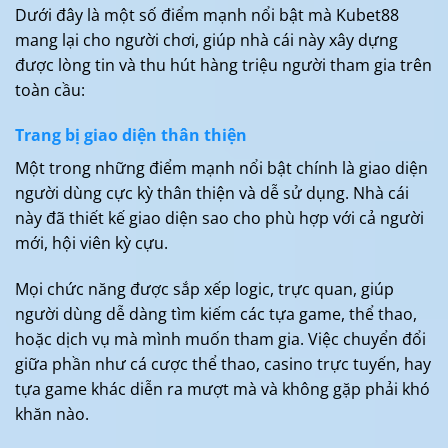
Dưới đây là một số điểm mạnh nổi bật mà Kubet88
mang lại cho người chơi, giúp nhà cái này xây dựng
được lòng tin và thu hút hàng triệu người tham gia trên
toàn cầu:
Trang bị giao diện thân thiện
Một trong những điểm mạnh nổi bật chính là giao diện
người dùng cực kỳ thân thiện và dễ sử dụng. Nhà cái
này đã thiết kế giao diện sao cho phù hợp với cả người
mới, hội viên kỳ cựu.
Mọi chức năng được sắp xếp logic, trực quan, giúp
người dùng dễ dàng tìm kiếm các tựa game, thể thao,
hoặc dịch vụ mà mình muốn tham gia. Việc chuyển đổi
giữa phần như cá cược thể thao, casino trực tuyến, hay
tựa game khác diễn ra mượt mà và không gặp phải khó
khăn nào.