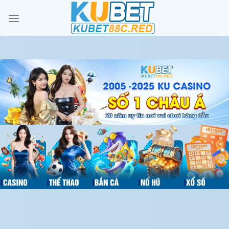
Bỏ
qua
nội
dung