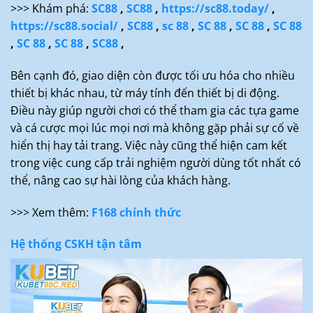
>>> Khám phá:
SC88
,
SC88
,
https://sc88.today/
,
https://sc88.social/
,
SC88
,
sc 88
,
SC 88
,
SC 88
,
SC 88
,
SC 88
,
SC 88
,
SC88
,
Bên cạnh đó, giao diện còn được tối ưu hóa cho nhiều
thiết bị khác nhau, từ máy tính đến thiết bị di động.
Điều này giúp người chơi có thể tham gia các tựa game
và cá cược mọi lúc mọi nơi mà không gặp phải sự cố về
hiển thị hay tải trang. Việc này cũng thể hiện cam kết
trong việc cung cấp trải nghiệm người dùng tốt nhất có
thể, nâng cao sự hài lòng của khách hàng.
>>> Xem thêm:
F168 chính thức
Hệ thống CSKH tận tâm