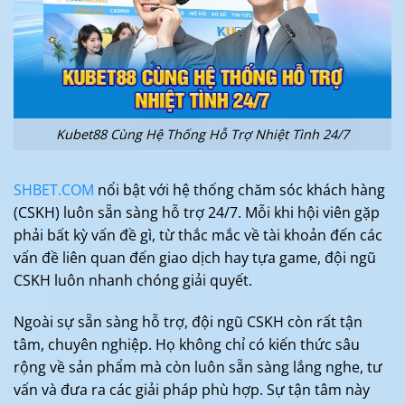
Kubet88 Cùng Hệ Thống Hỗ Trợ Nhiệt Tình 24/7
SHBET.COM
nổi bật với hệ thống chăm sóc khách hàng
(CSKH) luôn sẵn sàng hỗ trợ 24/7. Mỗi khi hội viên gặp
phải bất kỳ vấn đề gì, từ thắc mắc về tài khoản đến các
vấn đề liên quan đến giao dịch hay tựa game, đội ngũ
CSKH luôn nhanh chóng giải quyết.
Ngoài sự sẵn sàng hỗ trợ, đội ngũ CSKH còn rất tận
tâm, chuyên nghiệp. Họ không chỉ có kiến thức sâu
rộng về sản phẩm mà còn luôn sẵn sàng lắng nghe, tư
vấn và đưa ra các giải pháp phù hợp. Sự tận tâm này