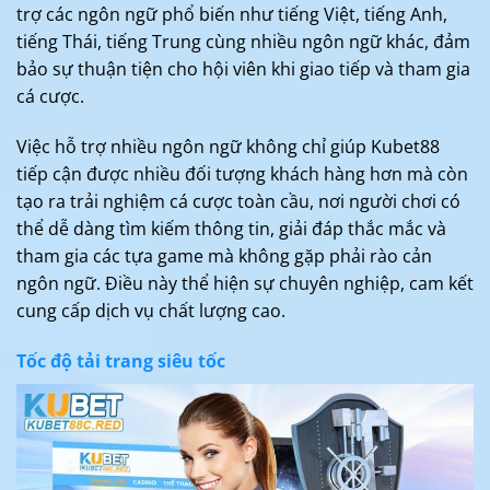
trợ các ngôn ngữ phổ biến như tiếng Việt, tiếng Anh,
tiếng Thái, tiếng Trung cùng nhiều ngôn ngữ khác, đảm
bảo sự thuận tiện cho hội viên khi giao tiếp và tham gia
cá cược.
Việc hỗ trợ nhiều ngôn ngữ không chỉ giúp Kubet88
tiếp cận được nhiều đối tượng khách hàng hơn mà còn
tạo ra trải nghiệm cá cược toàn cầu, nơi người chơi có
thể dễ dàng tìm kiếm thông tin, giải đáp thắc mắc và
tham gia các tựa game mà không gặp phải rào cản
ngôn ngữ. Điều này thể hiện sự chuyên nghiệp, cam kết
cung cấp dịch vụ chất lượng cao.
Tốc độ tải trang siêu tốc