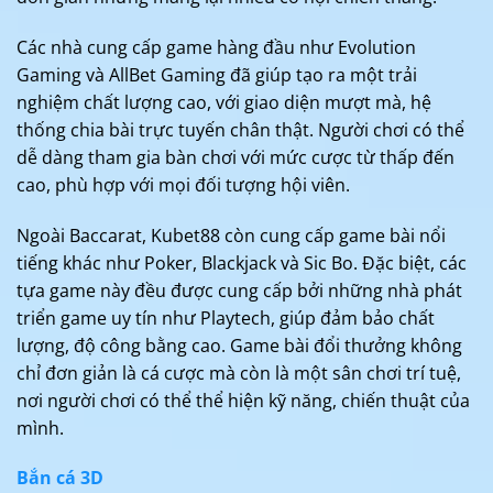
Các nhà cung cấp game hàng đầu như Evolution
Gaming và AllBet Gaming đã giúp tạo ra một trải
nghiệm chất lượng cao, với giao diện mượt mà, hệ
thống chia bài trực tuyến chân thật. Người chơi có thể
dễ dàng tham gia bàn chơi với mức cược từ thấp đến
cao, phù hợp với mọi đối tượng hội viên.
Ngoài Baccarat, Kubet88 còn cung cấp game bài nổi
tiếng khác như Poker, Blackjack và Sic Bo. Đặc biệt, các
tựa game này đều được cung cấp bởi những nhà phát
triển game uy tín như Playtech, giúp đảm bảo chất
lượng, độ công bằng cao. Game bài đổi thưởng không
chỉ đơn giản là cá cược mà còn là một sân chơi trí tuệ,
nơi người chơi có thể thể hiện kỹ năng, chiến thuật của
mình.
Bắn cá 3D