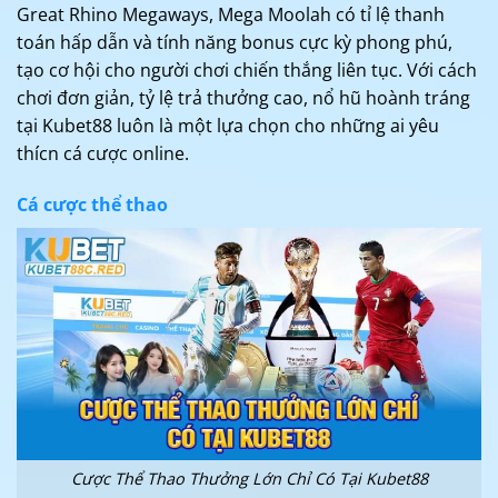
Great Rhino Megaways, Mega Moolah có tỉ lệ thanh
toán hấp dẫn và tính năng bonus cực kỳ phong phú,
tạo cơ hội cho người chơi chiến thắng liên tục. Với cách
chơi đơn giản, tỷ lệ trả thưởng cao, nổ hũ hoành tráng
tại Kubet88 luôn là một lựa chọn cho những ai yêu
thícn cá cược online.
Cá cược thể thao
Cược Thể Thao Thưởng Lớn Chỉ Có Tại Kubet88