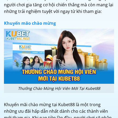
người chơi gia tăng cơ hội chiến thắng mà còn mang lại
những trải nghiệm tuyệt vời ngay từ khi tham gia:
Khuyến mão chào mừng
Thưởng Chào Mừng Hội Viên Mới Tại Kubet88
Khuyến mãi chào mừng tại Kubet88 là một trong
những ưu đãi hấp dẫn nhất dành cho các thành viên
mới tham gia. Khi nạp tiền lần đầu, người chơi sẽ nhận