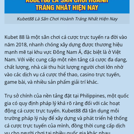
Kubet88 Là Sân Chơi Hoành Tráng Nhất Hiện Nay
Kubet 88 là một sân chơi cá cược trực tuyến ra đời vào
năm 2018, nhanh chóng xây dựng được thương hiệu
mạnh mẽ tại khu vực Đông Nam Á, đặc biệt là ở Việt
Nam. Với việc cung cấp một nền tảng cá cược đa dạng,
chất lượng, nhà cái thu hút lượng người chơi lớn nhờ
vào các dịch vụ cá cược thể thao, casino trực tuyến,
game bài, và nhiều sản phẩm giải trí khác.
Trụ sở chính của nền tảng đặt tại Philippines, một quốc
gia có quy định pháp lý khá rõ ràng đối với các hoạt
động cá cược trực tuyến. Kubet88 đã tận dụng môi
trường pháp lý này để xây dựng và phát triển hệ thống
cá cược trực tuyến của mình, đồng thời cung cấp dịch
vụ cho người chơi tại nhiều quốc gia khác nhau.