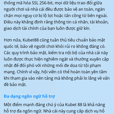
thống mã hóa SSL 256-bit, mọi dữ liệu trao đổi giữa
người chơi và nhà cái đều được bảo vệ an toàn, ngăn
chặn mọi nguy cơ bị lộ lọt hoặc tấn công từ bên ngoài.
Điều này khẳng định rằng thông tin cá nhân, tài khoản,
giao dịch tài chính của bạn luôn được giữ kín.
Hơn nữa, Kubet88 cũng tuân thủ tiêu chuẩn bảo mật
quốc tế, bảo vệ người chơi khỏi rủi ro không đáng có.
Các quy trình bảo mật, kiểm tra nội bộ của nhà cái này
luôn được thực hiện nghiêm ngặt và thường xuyên cập
nhật để đối phó với những mối đe dọa từ tội phạm
mạng. Chính vì vậy, hội viên có thể hoàn toàn yên tâm
khi tham gia vào nền tảng mà không phải lo lắng về vấn
đề bảo mật.
Đa dạng ngôn ngữ hỗ trợ
Một điểm mạnh đáng chú ý của Kubet 88 là khả năng
hỗ trợ đa ngôn ngữ. Nhà cái này cung cấp dịch vụ hỗ