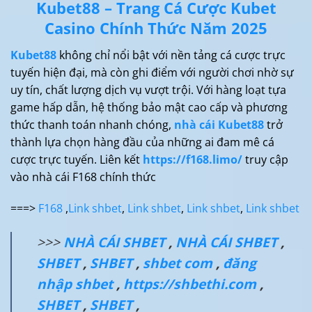
Kubet88 – Trang Cá Cược Kubet
Casino Chính Thức Năm 2025
Kubet88
không chỉ nổi bật với nền tảng cá cược trực
tuyến hiện đại, mà còn ghi điểm với người chơi nhờ sự
uy tín, chất lượng dịch vụ vượt trội. Với hàng loạt tựa
game hấp dẫn, hệ thống bảo mật cao cấp và phương
thức thanh toán nhanh chóng,
nhà cái Kubet88
trở
thành lựa chọn hàng đầu của những ai đam mê cá
cược trực tuyến.
Liên kết
https://f168.limo/
truy cập
vào nhà cái F168 chính thức
===>
F168
,
Link shbet
,
Link shbet
,
Link shbet
,
Link shbet
>>>
NHÀ CÁI SHBET
,
NHÀ CÁI SHBET
,
SHBET
,
SHBET
,
shbet com
,
đăng
nhập shbet
,
https://shbethi.com
,
SHBET
,
SHBET
,