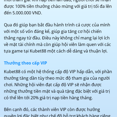
được 100% tiền thưởng chào mừng với giá trị tối đa lên
đến 5.000.000 VND.
Qua đó giúp bạn bắt đầu hành trình cá cược của mình
với một số vốn đáng kể, giúp gia tăng cơ hội chiến
thắng ngay từ đầu. Điều này không chỉ mang lại lợi ích
về mặt tài chính mà còn giúp hội viên làm quen với các
tựa game tại Kubet88 một cách dễ dàng và thuận lợi.
Thưởng theo cấp VIP
Kubet88 có một hệ thống cấp độ VIP hấp dẫn, với phần
thưởng tăng dần tùy theo mức độ tham gia của người
chơi. Những hội viên đạt cấp độ VIP sẽ nhận được
những thưởng tiền mặt và quà tặng đặc biệt với giá trị
có thể lên tới 20% giá trị nạp tiền hàng tháng.
Bên cạnh đó, các thành viên VIP còn được hưởng
quyền lợi đặc biệt như chế độ hỗ trợ khách hàng riêng