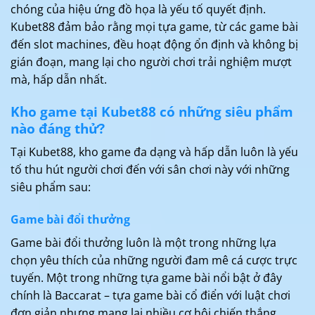
chóng của hiệu ứng đồ họa là yếu tố quyết định.
Kubet88 đảm bảo rằng mọi tựa game, từ các game bài
đến slot machines, đều hoạt động ổn định và không bị
gián đoạn, mang lại cho người chơi trải nghiệm mượt
mà, hấp dẫn nhất.
Kho game tại Kubet88 có những siêu phẩm
nào đáng thử?
Tại Kubet88, kho game đa dạng và hấp dẫn luôn là yếu
tố thu hút người chơi đến với sân chơi này với những
siêu phẩm sau:
Game bài đổi thưởng
Game bài đổi thưởng luôn là một trong những lựa
chọn yêu thích của những người đam mê cá cược trực
tuyến. Một trong những tựa game bài nổi bật ở đây
chính là Baccarat – tựa game bài cổ điển với luật chơi
đơn giản nhưng mang lại nhiều cơ hội chiến thắng.