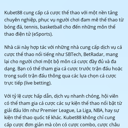
Kubet88 cung cấp cá cược thể thao với một nền tảng
chuyên nghiệp, phục vụ người chơi đam mê thể thao từ
bóng đá, tennis, basketball cho đến những môn thể
thao điện tử (eSports).
Nhà cái này hợp tác với những nhà cung cấp dịch vụ cá
cược thể thao nổi tiếng như SBTech, BetRadar, mang
lại cho người chơi một bộ môn cá cược đầy đủ và đa
dạng. Bạn có thể tham gia cá cược trước trận đấu hoặc
trong suốt trận đấu thông qua các lựa chọn cá cược
trực tiếp (live betting).
Với tỷ lệ cược hấp dẫn, dịch vụ nhanh chóng, hội viên
có thể tham gia cá cược các sự kiện thể thao nổi bật từ
giải đấu lớn như Premier League, La Liga, NBA, hay sự
kiện thể thao quốc tế khác. Kubet88 không chỉ cung
cấp cược đơn giản mà còn có cược combo, cược châu