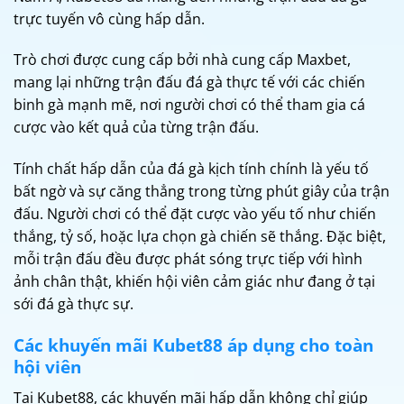
trực tuyến vô cùng hấp dẫn.
Trò chơi được cung cấp bởi nhà cung cấp Maxbet,
mang lại những trận đấu đá gà thực tế với các chiến
binh gà mạnh mẽ, nơi người chơi có thể tham gia cá
cược vào kết quả của từng trận đấu.
Tính chất hấp dẫn của đá gà kịch tính chính là yếu tố
bất ngờ và sự căng thẳng trong từng phút giây của trận
đấu. Người chơi có thể đặt cược vào yếu tố như chiến
thắng, tỷ số, hoặc lựa chọn gà chiến sẽ thắng. Đặc biệt,
mỗi trận đấu đều được phát sóng trực tiếp với hình
ảnh chân thật, khiến hội viên cảm giác như đang ở tại
sới đá gà thực sự.
Các khuyến mãi Kubet88 áp dụng cho toàn
hội viên
Tại Kubet88, các khuyến mãi hấp dẫn không chỉ giúp