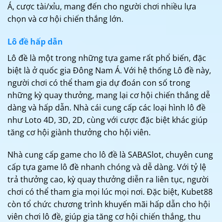
Á, cược tài/xỉu, mang đến cho người chơi nhiều lựa
chọn và cơ hội chiến thắng lớn.
Lô đề hấp dẫn
Lô đề là một trong những tựa game rất phổ biến, đặc
biệt là ở quốc gia Đông Nam Á. Với hệ thống Lô đề này,
người chơi có thể tham gia dự đoán con số trong
những kỳ quay thưởng, mang lại cơ hội chiến thắng dễ
dàng và hấp dẫn. Nhà cái cung cấp các loại hình lô đề
như Loto 4D, 3D, 2D, cùng với cược đặc biệt khác giúp
tăng cơ hội giành thưởng cho hội viên.
Nhà cung cấp game cho lô đề là SABASlot, chuyên cung
cấp tựa game lô đề nhanh chóng và dễ dàng. Với tỷ lệ
trả thưởng cao, kỳ quay thưởng diễn ra liên tục, người
chơi có thể tham gia mọi lúc mọi nơi. Đặc biệt, Kubet88
còn tổ chức chương trình khuyến mãi hấp dẫn cho hội
viên chơi lô đề, giúp gia tăng cơ hội chiến thắng, thu