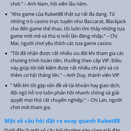
chơi.” – Anh Nam, hội viên lâu năm.
“Kho game của Kubet88 thật sự rất đa dạng. Từ
những trò casino trực tuyến như Baccarat, Blackjack
cho đến game thể thao, tôi luôn tìm thấy những tựa
game mới mẻ và thú vị mỗi lần đăng nhập.” – Chị
Mai, người chơi yêu thích các tựa game casino.
“Tôi đã nhận được rất nhiều ưu đãi khi tham gia các
chương trình hoàn tiền, thưởng theo cấp VIP. Điều
này giúp tôi tiết kiệm được rất nhiều chi phí và có
thêm cơ hội thắng lớn.” – Anh Duy, thành viên VIP.
” Mỗi khi tôi gặp vấn đề về tài khoản hay giao dịch,
đội ngũ hỗ trợ luôn phản hồi nhanh chóng và giải
quyết mọi thứ rất chuyên nghiệp.” – Chị Lan, người
chơi mới tham gia.
Một số câu hỏi đặt ra xoay quanh Kubet88
Dưới đây là một số câu hỏi thường gặp cùng giải đáp