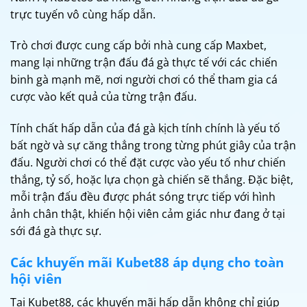
trực tuyến vô cùng hấp dẫn.
Trò chơi được cung cấp bởi nhà cung cấp Maxbet,
mang lại những trận đấu đá gà thực tế với các chiến
binh gà mạnh mẽ, nơi người chơi có thể tham gia cá
cược vào kết quả của từng trận đấu.
Tính chất hấp dẫn của đá gà kịch tính chính là yếu tố
bất ngờ và sự căng thẳng trong từng phút giây của trận
đấu. Người chơi có thể đặt cược vào yếu tố như chiến
thắng, tỷ số, hoặc lựa chọn gà chiến sẽ thắng. Đặc biệt,
mỗi trận đấu đều được phát sóng trực tiếp với hình
ảnh chân thật, khiến hội viên cảm giác như đang ở tại
sới đá gà thực sự.
Các khuyến mãi Kubet88 áp dụng cho toàn
hội viên
Tại Kubet88, các khuyến mãi hấp dẫn không chỉ giúp