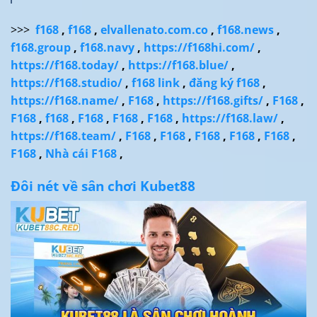
>>>
f168
,
f168
,
elvallenato.com.co
,
f168.news
,
f168.group
,
f168.navy
,
https://f168hi.com/
,
https://f168.today/
,
https://f168.blue/
,
https://f168.studio/
,
f168 link
,
đăng ký f168
,
https://f168.name/
,
F168
,
https://f168.gifts/
,
F168
,
F168
,
f168
,
F168
,
F168
,
F168
,
https://f168.law/
,
https://f168.team/
,
F168
,
F168
,
F168
,
F168
,
F168
,
F168
,
Nhà cái F168
,
Đôi nét về sân chơi Kubet88