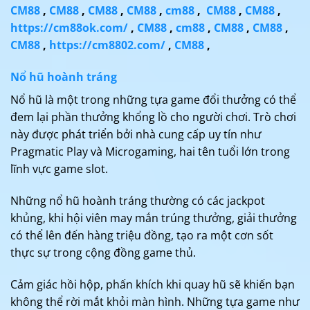
CM88
,
CM88
,
CM88
,
CM88
,
cm88
,
CM88
,
CM88
,
https://cm88ok.com/
,
CM88
,
cm88
,
CM88
,
CM88
,
CM88
,
https://cm8802.com/
,
CM88
,
Nổ hũ hoành tráng
Nổ hũ là một trong những tựa game đổi thưởng có thể
đem lại phần thưởng khổng lồ cho người chơi. Trò chơi
này được phát triển bởi nhà cung cấp uy tín như
Pragmatic Play và Microgaming, hai tên tuổi lớn trong
lĩnh vực game slot.
Những nổ hũ hoành tráng thường có các jackpot
khủng, khi hội viên may mắn trúng thưởng, giải thưởng
có thể lên đến hàng triệu đồng, tạo ra một cơn sốt
thực sự trong cộng đồng game thủ.
Cảm giác hồi hộp, phấn khích khi quay hũ sẽ khiến bạn
không thể rời mắt khỏi màn hình. Những tựa game như