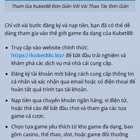
Tham Gia Kubet88 Đơn Giản Với Vài Thao Tác Đơn Giản
Chỉ với vài bước đăng ký và nạp tiền, bạn đã có thể dễ
dàng tham gia vào thế giới game đa dạng của Kubet88:
Truy cập vào website chính thức:
https://kubet88c.biz/
để bắt đầu trải nghiệm và
khám phá các dịch vụ mà nhà cái cung cấp.
Đăng ký tài khoản mới bằng cách cung cấp thông tin
cá nhân và xác nhận qua email hoặc số điện thoại để
hoàn tất quá trình tạo tài khoản.
Nạp tiền qua chuyển khoản ngân hàng, ví điện tử,
hoặc thẻ cào để bắt đầu chơi và tham gia các tựa
game cá cược.
Chọn tựa game yêu thích từ kho game đa dạng, bao
gồm casino, thể thao, slot, hoặc game đổi thưởng