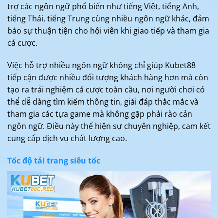
trợ các ngôn ngữ phổ biến như tiếng Việt, tiếng Anh,
tiếng Thái, tiếng Trung cùng nhiều ngôn ngữ khác, đảm
bảo sự thuận tiện cho hội viên khi giao tiếp và tham gia
cá cược.
Việc hỗ trợ nhiều ngôn ngữ không chỉ giúp Kubet88
tiếp cận được nhiều đối tượng khách hàng hơn mà còn
tạo ra trải nghiệm cá cược toàn cầu, nơi người chơi có
thể dễ dàng tìm kiếm thông tin, giải đáp thắc mắc và
tham gia các tựa game mà không gặp phải rào cản
ngôn ngữ. Điều này thể hiện sự chuyên nghiệp, cam kết
cung cấp dịch vụ chất lượng cao.
Tốc độ tải trang siêu tốc