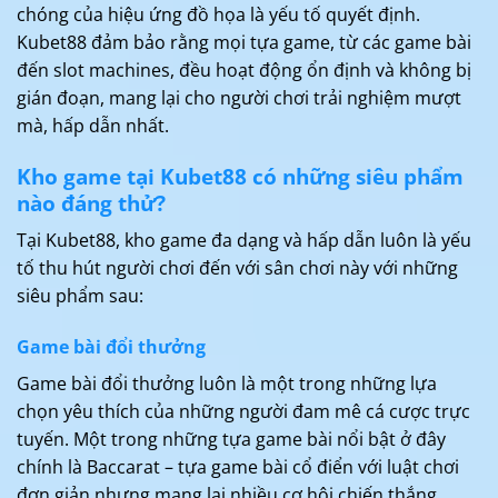
chóng của hiệu ứng đồ họa là yếu tố quyết định.
Kubet88 đảm bảo rằng mọi tựa game, từ các game bài
đến slot machines, đều hoạt động ổn định và không bị
gián đoạn, mang lại cho người chơi trải nghiệm mượt
mà, hấp dẫn nhất.
Kho game tại Kubet88 có những siêu phẩm
nào đáng thử?
Tại Kubet88, kho game đa dạng và hấp dẫn luôn là yếu
tố thu hút người chơi đến với sân chơi này với những
siêu phẩm sau:
Game bài đổi thưởng
Game bài đổi thưởng luôn là một trong những lựa
chọn yêu thích của những người đam mê cá cược trực
tuyến. Một trong những tựa game bài nổi bật ở đây
chính là Baccarat – tựa game bài cổ điển với luật chơi
đơn giản nhưng mang lại nhiều cơ hội chiến thắng.