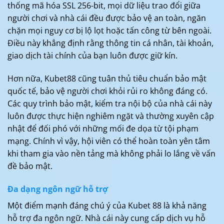
thống mã hóa SSL 256-bit, mọi dữ liệu trao đổi giữa
người chơi và nhà cái đều được bảo vệ an toàn, ngăn
chặn mọi nguy cơ bị lộ lọt hoặc tấn công từ bên ngoài.
Điều này khẳng định rằng thông tin cá nhân, tài khoản,
giao dịch tài chính của bạn luôn được giữ kín.
Hơn nữa, Kubet88 cũng tuân thủ tiêu chuẩn bảo mật
quốc tế, bảo vệ người chơi khỏi rủi ro không đáng có.
Các quy trình bảo mật, kiểm tra nội bộ của nhà cái này
luôn được thực hiện nghiêm ngặt và thường xuyên cập
nhật để đối phó với những mối đe dọa từ tội phạm
mạng. Chính vì vậy, hội viên có thể hoàn toàn yên tâm
khi tham gia vào nền tảng mà không phải lo lắng về vấn
đề bảo mật.
Đa dạng ngôn ngữ hỗ trợ
Một điểm mạnh đáng chú ý của Kubet 88 là khả năng
hỗ trợ đa ngôn ngữ. Nhà cái này cung cấp dịch vụ hỗ