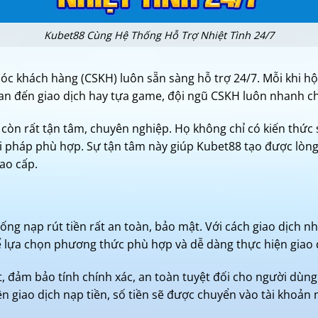
Kubet88 Cùng Hệ Thống Hỗ Trợ Nhiệt Tình 24/7
c khách hàng (CSKH) luôn sẵn sàng hỗ trợ 24/7. Mỗi khi hội 
uan đến giao dịch hay tựa game, đội ngũ CSKH luôn nhanh ch
 còn rất tận tâm, chuyên nghiệp. Họ không chỉ có kiến thứ
ải pháp phù hợp. Sự tận tâm này giúp Kubet88 tạo được lòng t
cao cấp.
ng nạp rút tiền rất an toàn, bảo mật. Với cách giao dịch n
ể lựa chọn phương thức phù hợp và dễ dàng thực hiện giao 
 đảm bảo tính chính xác, an toàn tuyệt đối cho người dùn
ện giao dịch nạp tiền, số tiền sẽ được chuyển vào tài khoản 