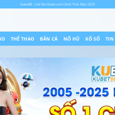
Kubet88 - Link Vào Kubet.com Chính Thức Năm 2025
NO
THỂ THAO
BẮN CÁ
NỔ HŨ
XỔ SỐ
TIN