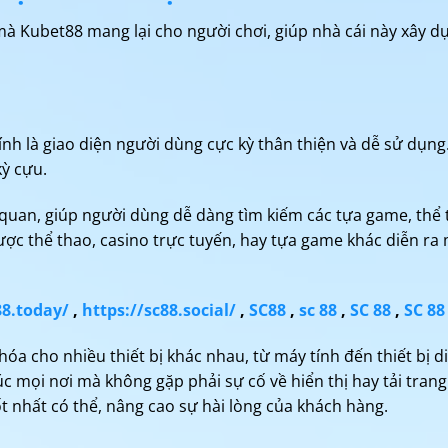
à Kubet88 mang lại cho người chơi, giúp nhà cái này xây dự
 là giao diện người dùng cực kỳ thân thiện và dễ sử dụng. 
kỳ cựu.
c quan, giúp người dùng dễ dàng tìm kiếm các tựa game, th
cược thể thao, casino trực tuyến, hay tựa game khác diễn r
88.today/
,
https://sc88.social/
,
SC88
,
sc 88
,
SC 88
,
SC 88
óa cho nhiều thiết bị khác nhau, từ máy tính đến thiết bị d
c mọi nơi mà không gặp phải sự cố về hiển thị hay tải trang
t nhất có thể, nâng cao sự hài lòng của khách hàng.