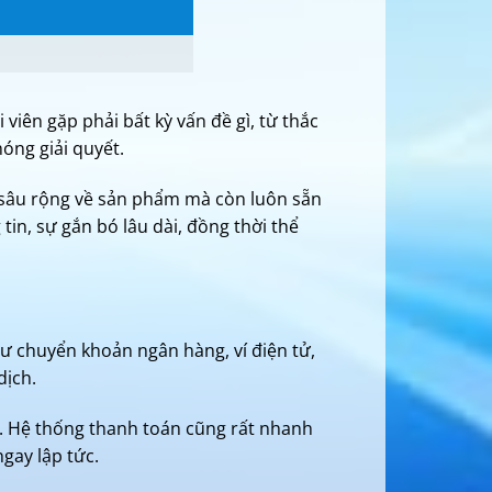
viên gặp phải bất kỳ vấn đề gì, từ thắc
óng giải quyết.
c sâu rộng về sản phẩm mà còn luôn sẵn
in, sự gắn bó lâu dài, đồng thời thể
hư chuyển khoản ngân hàng, ví điện tử,
dịch.
g. Hệ thống thanh toán cũng rất nhanh
ngay lập tức.