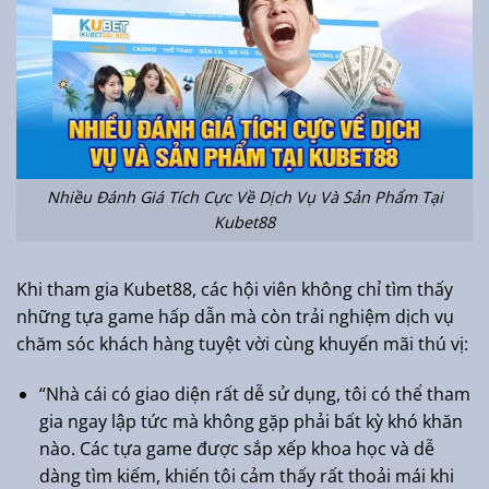
Nhiều Đánh Giá Tích Cực Về Dịch Vụ Và Sản Phẩm Tại
Kubet88
Khi tham gia Kubet88, các hội viên không chỉ tìm thấy
những tựa game hấp dẫn mà còn trải nghiệm dịch vụ
chăm sóc khách hàng tuyệt vời cùng khuyến mãi thú vị:
“Nhà cái có giao diện rất dễ sử dụng, tôi có thể tham
gia ngay lập tức mà không gặp phải bất kỳ khó khăn
nào. Các tựa game được sắp xếp khoa học và dễ
dàng tìm kiếm, khiến tôi cảm thấy rất thoải mái khi