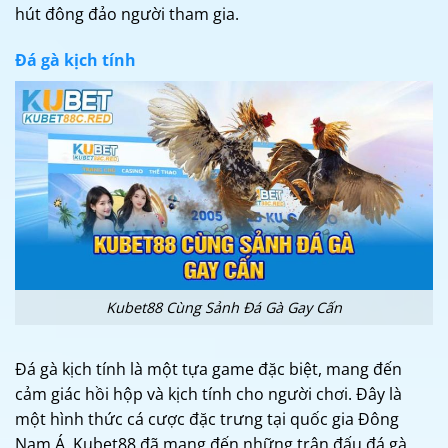
hút đông đảo người tham gia.
Đá gà kịch tính
Kubet88 Cùng Sảnh Đá Gà Gay Cấn
Đá gà kịch tính là một tựa game đặc biệt, mang đến
cảm giác hồi hộp và kịch tính cho người chơi. Đây là
một hình thức cá cược đặc trưng tại quốc gia Đông
Nam Á, Kubet88 đã mang đến những trận đấu đá gà