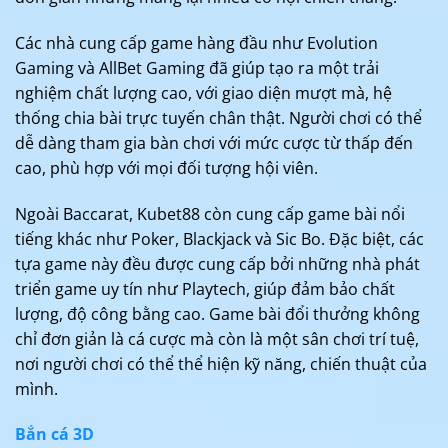
Các nhà cung cấp game hàng đầu như Evolution
Gaming và AllBet Gaming đã giúp tạo ra một trải
nghiệm chất lượng cao, với giao diện mượt mà, hệ
thống chia bài trực tuyến chân thật. Người chơi có thể
dễ dàng tham gia bàn chơi với mức cược từ thấp đến
cao, phù hợp với mọi đối tượng hội viên.
Ngoài Baccarat, Kubet88 còn cung cấp game bài nổi
tiếng khác như Poker, Blackjack và Sic Bo. Đặc biệt, các
tựa game này đều được cung cấp bởi những nhà phát
triển game uy tín như Playtech, giúp đảm bảo chất
lượng, độ công bằng cao. Game bài đổi thưởng không
chỉ đơn giản là cá cược mà còn là một sân chơi trí tuệ,
nơi người chơi có thể thể hiện kỹ năng, chiến thuật của
mình.
Bắn cá 3D