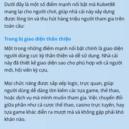
Dưới đây là một số điểm mạnh nổi bật mà Kubet88
mang lại cho người chơi, giúp nhà cái này xây dựng
được lòng tin và thu hút hàng triệu người tham gia trên
toàn cầu:
Trang bị giao diện thân thiện
Một trong những điểm mạnh nổi bật chính là giao diện
người dùng cực kỳ thân thiện và dễ sử dụng. Nhà cái
này đã thiết kế giao diện sao cho phù hợp với cả người
mới, hội viên kỳ cựu.
Mọi chức năng được sắp xếp logic, trực quan, giúp
người dùng dễ dàng tìm kiếm các tựa game, thể thao,
hoặc dịch vụ mà mình muốn tham gia. Việc chuyển đổi
giữa phần như cá cược thể thao, casino trực tuyến, hay
tựa game khác diễn ra mượt mà và không gặp phải khó
khăn nào.