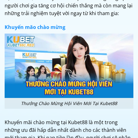
người chơi gia tăng cơ hội chiến thắng mà còn mang lại
những trải nghiệm tuyệt vời ngay từ khi tham gia:
Khuyến mão chào mừng
Thưởng Chào Mừng Hội Viên Mới Tại Kubet88
Khuyến mãi chào mừng tại Kubet88 là một trong
những ưu đãi hấp dẫn nhất dành cho các thành viên
mới tham gia. Khi nạp tiền lần đầu, người chơi sẽ nhận