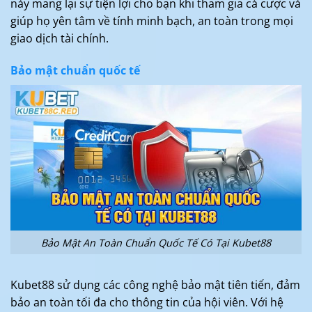
này mang lại sự tiện lợi cho bạn khi tham gia cá cược và
giúp họ yên tâm về tính minh bạch, an toàn trong mọi
giao dịch tài chính.
Bảo mật chuẩn quốc tế
Bảo Mật An Toàn Chuẩn Quốc Tế Có Tại Kubet88
Kubet88 sử dụng các công nghệ bảo mật tiên tiến, đảm
bảo an toàn tối đa cho thông tin của hội viên. Với hệ