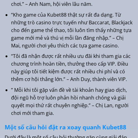
chơi.” – Anh Nam, hội viên lâu năm.
“Kho game của Kubet88 thật sự rất đa dạng. Từ
những trò casino trực tuyến như Baccarat, Blackjack
cho đến game thể thao, tôi luôn tìm thấy những tựa
game mới mẻ và thú vị mỗi lần đăng nhập.” – Chị
Mai, người chơi yêu thích các tựa game casino.
“Tôi đã nhận được rất nhiều ưu đãi khi tham gia các
chương trình hoàn tiền, thưởng theo cấp VIP. Điều
này giúp tôi tiết kiệm được rất nhiều chi phí và có
thêm cơ hội thắng lớn.” – Anh Duy, thành viên VIP.
” Mỗi khi tôi gặp vấn đề về tài khoản hay giao dịch,
đội ngũ hỗ trợ luôn phản hồi nhanh chóng và giải
quyết mọi thứ rất chuyên nghiệp.” – Chị Lan, người
chơi mới tham gia.
Một số câu hỏi đặt ra xoay quanh Kubet88
Dưới đây là một số câu hỏi thường gặp cùng giải đáp