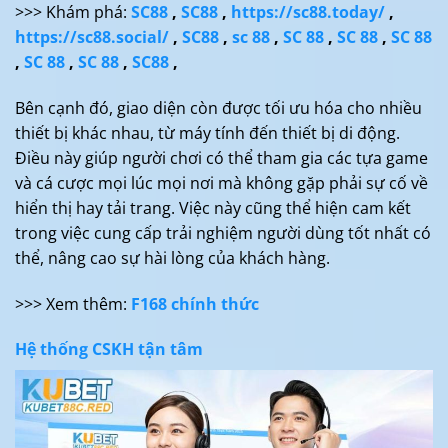
>>> Khám phá:
SC88
,
SC88
,
https://sc88.today/
,
https://sc88.social/
,
SC88
,
sc 88
,
SC 88
,
SC 88
,
SC 88
,
SC 88
,
SC 88
,
SC88
,
Bên cạnh đó, giao diện còn được tối ưu hóa cho nhiều
thiết bị khác nhau, từ máy tính đến thiết bị di động.
Điều này giúp người chơi có thể tham gia các tựa game
và cá cược mọi lúc mọi nơi mà không gặp phải sự cố về
hiển thị hay tải trang. Việc này cũng thể hiện cam kết
trong việc cung cấp trải nghiệm người dùng tốt nhất có
thể, nâng cao sự hài lòng của khách hàng.
>>> Xem thêm:
F168 chính thức
Hệ thống CSKH tận tâm