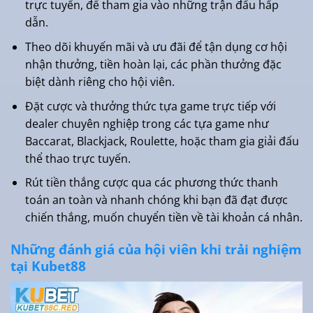
trực tuyến, để tham gia vào những trận đấu hấp
dẫn.
Theo dõi khuyến mãi và ưu đãi để tận dụng cơ hội
nhận thưởng, tiền hoàn lại, các phần thưởng đặc
biệt dành riêng cho hội viên.
Đặt cược và thưởng thức tựa game trực tiếp với
dealer chuyên nghiệp trong các tựa game như
Baccarat, Blackjack, Roulette, hoặc tham gia giải đấu
thể thao trực tuyến.
Rút tiền thắng cược qua các phương thức thanh
toán an toàn và nhanh chóng khi bạn đã đạt được
chiến thắng, muốn chuyển tiền về tài khoản cá nhân.
Những đánh giá của hội viên khi trải nghiệm
tại Kubet88