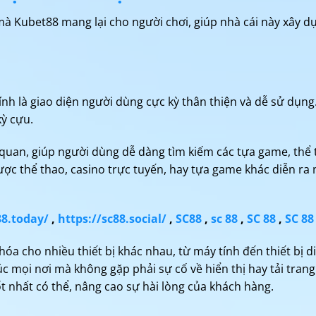
à Kubet88 mang lại cho người chơi, giúp nhà cái này xây dự
 là giao diện người dùng cực kỳ thân thiện và dễ sử dụng. 
kỳ cựu.
c quan, giúp người dùng dễ dàng tìm kiếm các tựa game, th
cược thể thao, casino trực tuyến, hay tựa game khác diễn r
88.today/
,
https://sc88.social/
,
SC88
,
sc 88
,
SC 88
,
SC 88
óa cho nhiều thiết bị khác nhau, từ máy tính đến thiết bị d
c mọi nơi mà không gặp phải sự cố về hiển thị hay tải trang
t nhất có thể, nâng cao sự hài lòng của khách hàng.