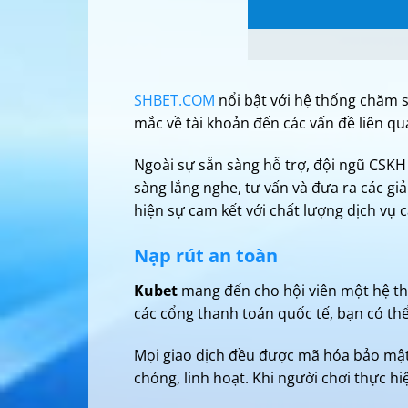
SHBET.COM
nổi bật với hệ thống chăm só
mắc về tài khoản đến các vấn đề liên q
Ngoài sự sẵn sàng hỗ trợ, đội ngũ CSKH
sàng lắng nghe, tư vấn và đưa ra các gi
hiện sự cam kết với chất lượng dịch vụ 
Nạp rút an toàn
Kubet
mang đến cho hội viên một hệ thố
các cổng thanh toán quốc tế, bạn có th
Mọi giao dịch đều được mã hóa bảo mật,
chóng, linh hoạt. Khi người chơi thực hi