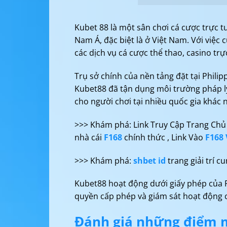
Kubet 88 là một sân chơi cá cược trực
Nam Á, đặc biệt là ở Việt Nam. Với việc
các dịch vụ cá cược thể thao, casino trự
Trụ sở chính của nền tảng đặt tại Philip
Kubet88 đã tận dụng môi trường pháp lý
cho người chơi tại nhiều quốc gia khác 
>>> Khám phá:
Link Truy Cập Trang Ch
nhà cái
F168
chính thức , Link Vào
F168 
>>> Khám phá:
shbet id
trang giải trí c
Kubet88 hoạt động dưới giấy phép của
quyền cấp phép và giám sát hoạt động cá
Đánh giá những điểm m