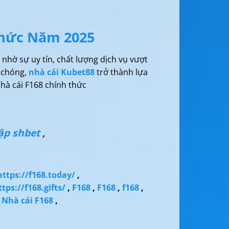
Thức Năm 2025
 nhờ sự uy tín, chất lượng dịch vụ vượt
h chóng,
nhà cái Kubet88
trở thành lựa
nhà cái F168 chính thức
ập shbet
,
https://f168.today/
,
ttps://f168.gifts/
,
F168
,
F168
,
f168
,
,
Nhà cái F168
,