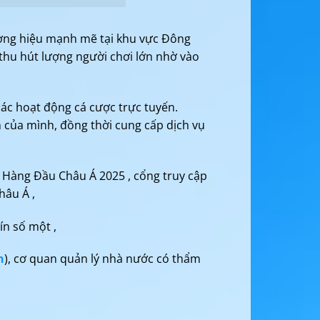
ương hiệu mạnh mẽ tại khu vực Đông
 thu hút lượng người chơi lớn nhờ vào
 các hoạt động cá cược trực tuyến.
 của mình, đồng thời cung cấp dịch vụ
 Hàng Đầu Châu Á 2025 , cổng truy cập
hâu Á ,
ín số một ,
n
), cơ quan quản lý nhà nước có thẩm