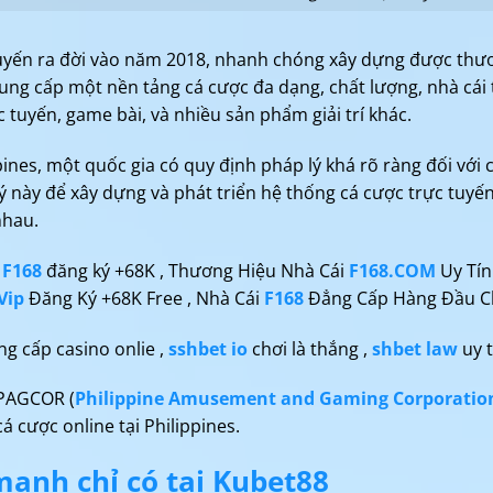
 tuyến ra đời vào năm 2018, nhanh chóng xây dựng được th
 cung cấp một nền tảng cá cược đa dạng, chất lượng, nhà cái
c tuyến, game bài, và nhiều sản phẩm giải trí khác.
pines, một quốc gia có quy định pháp lý khá rõ ràng đối với
 này để xây dựng và phát triển hệ thống cá cược trực tuyến
nhau.
ủ
F168
đăng ký +68K , Thương Hiệu Nhà Cái
F168.COM
Uy Tín
Vip
Đăng Ký +68K Free , Nhà Cái
F168
Đẳng Cấp Hàng Đầu C
ung cấp casino onlie ,
sshbet io
chơi là thắng ,
shbet law
uy t
 PAGCOR (
Philippine Amusement and Gaming Corporatio
 cược online tại Philippines.
ạnh chỉ có tại Kubet88