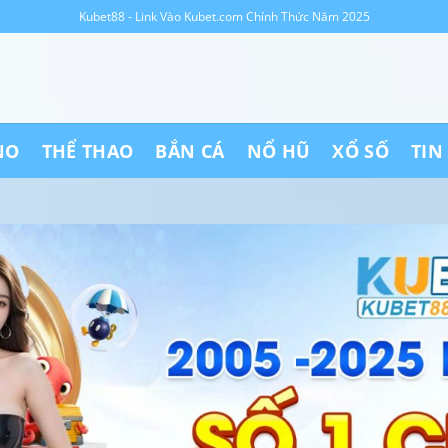
Kubet88 - Link Vào Kubet.com Chính Thức Năm 2025
NO
THỂ THAO
BẮN CÁ
NỔ HŨ
XỔ SỐ
TIN