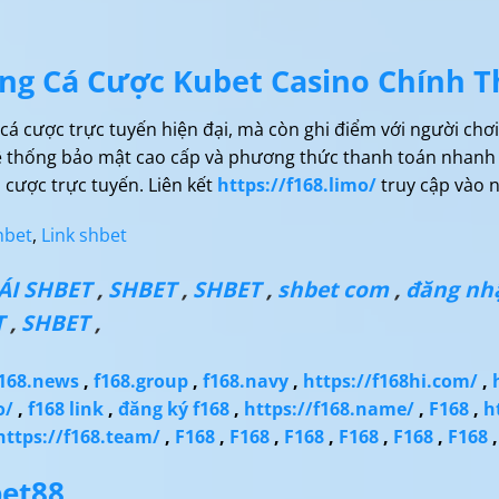
ang Cá Cược Kubet Casino Chính 
 cá cược trực tuyến hiện đại, mà còn ghi điểm với người chơi
 hệ thống bảo mật cao cấp và phương thức thanh toán nhan
 cược trực tuyến.
Liên kết
https://f168.limo/
truy cập vào 
hbet
,
Link shbet
ÁI SHBET
,
SHBET
,
SHBET
,
shbet com
,
đăng nh
T
,
SHBET
,
168.news
,
f168.group
,
f168.navy
,
https://f168hi.com/
,
o/
,
f168 link
,
đăng ký f168
,
https://f168.name/
,
F168
,
h
https://f168.team/
,
F168
,
F168
,
F168
,
F168
,
F168
,
F168
bet88