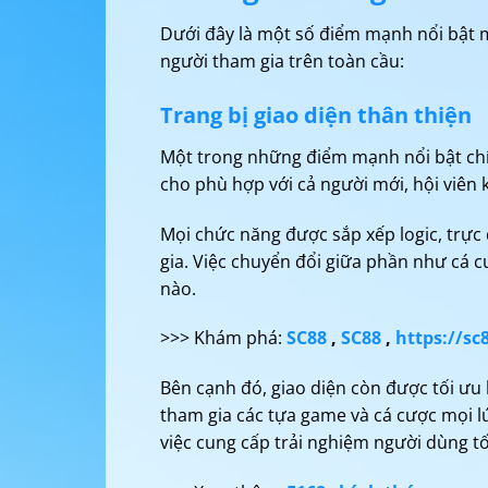
Dưới đây là một số điểm mạnh nổi bật m
người tham gia trên toàn cầu:
Trang bị giao diện thân thiện
Một trong những điểm mạnh nổi bật chính
cho phù hợp với cả người mới, hội viên 
Mọi chức năng được sắp xếp logic, trự
gia. Việc chuyển đổi giữa phần như cá 
nào.
>>> Khám phá:
SC88
,
SC88
,
https://sc
Bên cạnh đó, giao diện còn được tối ưu h
tham gia các tựa game và cá cược mọi lú
việc cung cấp trải nghiệm người dùng tố