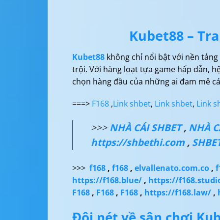
Kubet88 – Tr
Kubet88
không chỉ nổi bật với nền tảng
trội. Với hàng loạt tựa game hấp dẫn,
chọn hàng đầu của những ai đam mê cá
===>
F168
,
Link shbet
,
Link shbet
,
Link s
>>>
NHÀ CÁI SHBET
,
NHÀ C
https://shbethi.com
,
SHBE
>>>
f168
,
f168
,
elvallenato.com.co
,
f
https://f168.blue/
,
https://f168.studi
F168
,
F168
,
F168
,
https://f168.law/
,
Đôi nét về sân chơi Ku