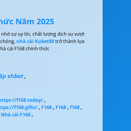
Thức Năm 2025
 nhờ sự uy tín, chất lượng dịch vụ vượt
h chóng,
nhà cái Kubet88
trở thành lựa
nhà cái F168 chính thức
ập shbet
,
https://f168.today/
,
ttps://f168.gifts/
,
F168
,
F168
,
f168
,
,
Nhà cái F168
,