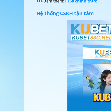
>>> Xem thêm:
F168 chính thức
Hệ thống CSKH tận tâm