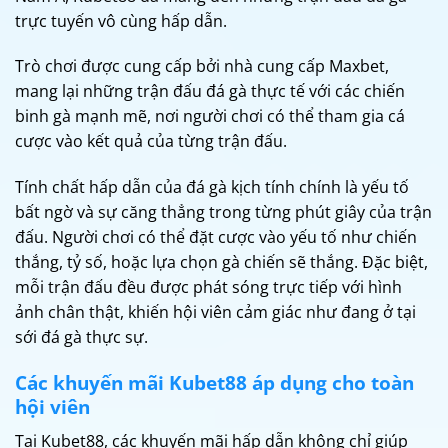
trực tuyến vô cùng hấp dẫn.
Trò chơi được cung cấp bởi nhà cung cấp Maxbet,
mang lại những trận đấu đá gà thực tế với các chiến
binh gà mạnh mẽ, nơi người chơi có thể tham gia cá
cược vào kết quả của từng trận đấu.
Tính chất hấp dẫn của đá gà kịch tính chính là yếu tố
bất ngờ và sự căng thẳng trong từng phút giây của trận
đấu. Người chơi có thể đặt cược vào yếu tố như chiến
thắng, tỷ số, hoặc lựa chọn gà chiến sẽ thắng. Đặc biệt,
mỗi trận đấu đều được phát sóng trực tiếp với hình
ảnh chân thật, khiến hội viên cảm giác như đang ở tại
sới đá gà thực sự.
Các khuyến mãi Kubet88 áp dụng cho toàn
hội viên
Tại Kubet88, các khuyến mãi hấp dẫn không chỉ giúp