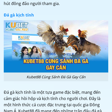
hút đông đảo người tham gia.
Đá gà kịch tính
Kubet88 Cùng Sảnh Đá Gà Gay Cấn
Đá gà kịch tính là một tựa game đặc biệt, mang đến
cảm giác hồi hộp và kịch tính cho người chơi. Đây là
một hình thức cá cược đặc trưng tại quốc gia Đông
Nam Á, Kubet88 đã mang đến những trận đấu đá gà