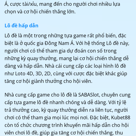
Á, cược tài/xỉu, mang đến cho người chơi nhiều lựa
chọn và cơ hội chiến thắng lớn.
Lô đề hấp dẫn
Lô đề là một trong những tựa game rất phổ biến, đặc
biệt là ở quốc gia Đông Nam Á. Với hệ thống Lô đề này,
người chơi có thể tham gia dự đoán con số trong
những kỳ quay thưởng, mang lại cơ hội chiến thắng dễ
dàng và hấp dẫn. Nhà cái cung cấp các loại hình lô đề
như Loto 4D, 3D, 2D, cùng với cược đặc biệt khác giúp
tăng cơ hội giành thưởng cho hội viên.
Nhà cung cấp game cho lô đề là SABASlot, chuyên cung
cấp tựa game lô đề nhanh chóng và dễ dàng. Với tỷ lệ
trả thưởng cao, kỳ quay thưởng diễn ra liên tục, người
chơi có thể tham gia mọi lúc mọi nơi. Đặc biệt, Kubet88
còn tổ chức chương trình khuyến mãi hấp dẫn cho hội
viên chơi lô đề, giúp gia tăng cơ hội chiến thắng, thu