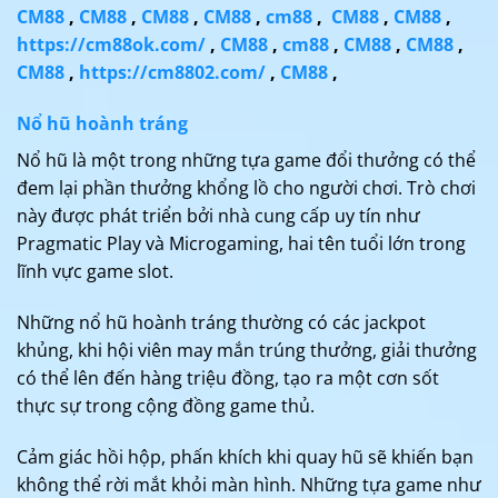
CM88
,
CM88
,
CM88
,
CM88
,
cm88
,
CM88
,
CM88
,
https://cm88ok.com/
,
CM88
,
cm88
,
CM88
,
CM88
,
CM88
,
https://cm8802.com/
,
CM88
,
Nổ hũ hoành tráng
Nổ hũ là một trong những tựa game đổi thưởng có thể
đem lại phần thưởng khổng lồ cho người chơi. Trò chơi
này được phát triển bởi nhà cung cấp uy tín như
Pragmatic Play và Microgaming, hai tên tuổi lớn trong
lĩnh vực game slot.
Những nổ hũ hoành tráng thường có các jackpot
khủng, khi hội viên may mắn trúng thưởng, giải thưởng
có thể lên đến hàng triệu đồng, tạo ra một cơn sốt
thực sự trong cộng đồng game thủ.
Cảm giác hồi hộp, phấn khích khi quay hũ sẽ khiến bạn
không thể rời mắt khỏi màn hình. Những tựa game như