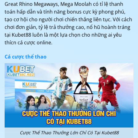
Great Rhino Megaways, Mega Moolah có tỉ lệ thanh
toán hấp dẫn và tính năng bonus cực kỳ phong phú,
tạo cơ hội cho người chơi chiến thắng liên tục. Với cách
chơi đơn giản, tỷ lệ trả thưởng cao, nổ hũ hoành tráng
tại Kubet88 luôn là một lựa chọn cho những ai yêu
thícn cá cược online.
Cá cược thể thao
Cược Thể Thao Thưởng Lớn Chỉ Có Tại Kubet88