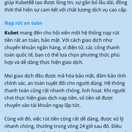
giúp Kubet88 tạo được lòng tin, sự gắn bó lâu dài, đồng
thời thể hiện sự cam kết với chất lượng dịch vụ cao cấp.
Nạp rút an toàn
Kubet
mang đến cho hội viên một hệ thống nạp rút
tiền rất an toàn, bảo mật. Với cách giao dịch như
chuyển khoản ngân hàng, ví điện tử, các cổng thanh
toán quốc tế, bạn có thể lựa chọn phương thức phù
hợp và dễ dàng thực hiện giao dịch.
Mọi giao dịch đều được mã hóa bảo mật, đảm bảo tính
chính xác, an toàn tuyệt đối cho người dùng. Hệ thống
thanh toán cũng rất nhanh chóng, linh hoạt. Khi người
chơi thực hiện giao dịch nạp tiền, số tiền sẽ được
chuyển vào tài khoản ngay lập tức.
Cùng với đó, việc rút tiền cũng rất dễ dàng, được xử lý
nhanh chóng, thường trong vòng 24 giờ sau đó. Điều