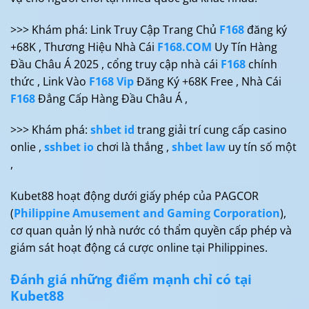
>>> Khám phá:
Link Truy Cập Trang Chủ
F168
đăng ký
+68K , Thương Hiệu Nhà Cái
F168.COM
Uy Tín Hàng
Đầu Châu Á 2025 , cổng truy cập nhà cái
F168
chính
thức , Link Vào
F168 Vip
Đăng Ký +68K Free , Nhà Cái
F168
Đẳng Cấp Hàng Đầu Châu Á ,
>>> Khám phá:
shbet id
trang giải trí cung cấp casino
onlie ,
sshbet io
chơi là thắng ,
shbet law
uy tín số một
,
Kubet88 hoạt động dưới giấy phép của PAGCOR
(
Philippine Amusement and Gaming Corporation
),
cơ quan quản lý nhà nước có thẩm quyền cấp phép và
giám sát hoạt động cá cược online tại Philippines.
Đánh giá những điểm mạnh chỉ có tại
Kubet88