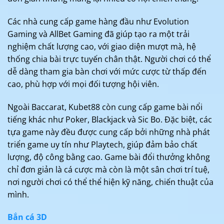
Các nhà cung cấp game hàng đầu như Evolution
Gaming và AllBet Gaming đã giúp tạo ra một trải
nghiệm chất lượng cao, với giao diện mượt mà, hệ
thống chia bài trực tuyến chân thật. Người chơi có thể
dễ dàng tham gia bàn chơi với mức cược từ thấp đến
cao, phù hợp với mọi đối tượng hội viên.
Ngoài Baccarat, Kubet88 còn cung cấp game bài nổi
tiếng khác như Poker, Blackjack và Sic Bo. Đặc biệt, các
tựa game này đều được cung cấp bởi những nhà phát
triển game uy tín như Playtech, giúp đảm bảo chất
lượng, độ công bằng cao. Game bài đổi thưởng không
chỉ đơn giản là cá cược mà còn là một sân chơi trí tuệ,
nơi người chơi có thể thể hiện kỹ năng, chiến thuật của
mình.
Bắn cá 3D