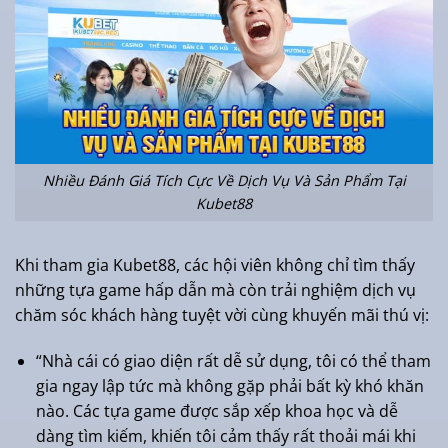
Nhiều Đánh Giá Tích Cực Về Dịch Vụ Và Sản Phẩm Tại
Kubet88
Khi tham gia Kubet88, các hội viên không chỉ tìm thấy
những tựa game hấp dẫn mà còn trải nghiệm dịch vụ
chăm sóc khách hàng tuyệt vời cùng khuyến mãi thú vị:
“Nhà cái có giao diện rất dễ sử dụng, tôi có thể tham
gia ngay lập tức mà không gặp phải bất kỳ khó khăn
nào. Các tựa game được sắp xếp khoa học và dễ
dàng tìm kiếm, khiến tôi cảm thấy rất thoải mái khi