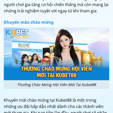
người chơi gia tăng cơ hội chiến thắng mà còn mang lại
những trải nghiệm tuyệt vời ngay từ khi tham gia:
Khuyến mão chào mừng
Thưởng Chào Mừng Hội Viên Mới Tại Kubet88
Khuyến mãi chào mừng tại Kubet88 là một trong
những ưu đãi hấp dẫn nhất dành cho các thành viên
mới tham gia. Khi nạp tiền lần đầu, người chơi sẽ nhận