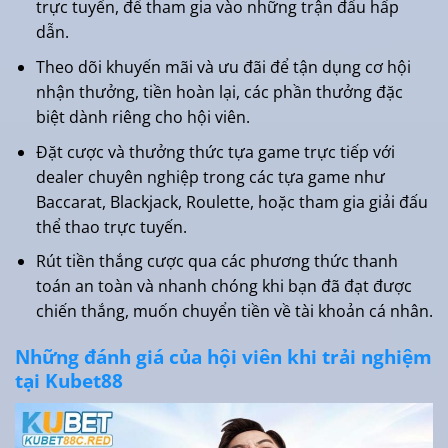
trực tuyến, để tham gia vào những trận đấu hấp
dẫn.
Theo dõi khuyến mãi và ưu đãi để tận dụng cơ hội
nhận thưởng, tiền hoàn lại, các phần thưởng đặc
biệt dành riêng cho hội viên.
Đặt cược và thưởng thức tựa game trực tiếp với
dealer chuyên nghiệp trong các tựa game như
Baccarat, Blackjack, Roulette, hoặc tham gia giải đấu
thể thao trực tuyến.
Rút tiền thắng cược qua các phương thức thanh
toán an toàn và nhanh chóng khi bạn đã đạt được
chiến thắng, muốn chuyển tiền về tài khoản cá nhân.
Những đánh giá của hội viên khi trải nghiệm
tại Kubet88