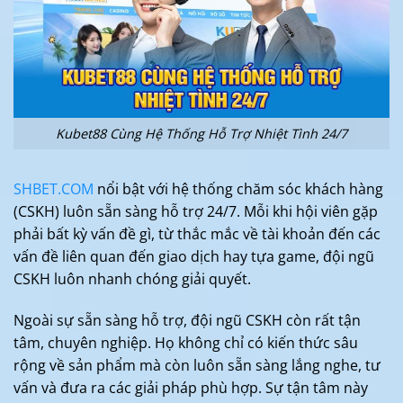
Kubet88 Cùng Hệ Thống Hỗ Trợ Nhiệt Tình 24/7
SHBET.COM
nổi bật với hệ thống chăm sóc khách hàng
(CSKH) luôn sẵn sàng hỗ trợ 24/7. Mỗi khi hội viên gặp
phải bất kỳ vấn đề gì, từ thắc mắc về tài khoản đến các
vấn đề liên quan đến giao dịch hay tựa game, đội ngũ
CSKH luôn nhanh chóng giải quyết.
Ngoài sự sẵn sàng hỗ trợ, đội ngũ CSKH còn rất tận
tâm, chuyên nghiệp. Họ không chỉ có kiến thức sâu
rộng về sản phẩm mà còn luôn sẵn sàng lắng nghe, tư
vấn và đưa ra các giải pháp phù hợp. Sự tận tâm này