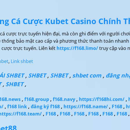
ang Cá Cược Kubet Casino Chính 
 cá cược trực tuyến hiện đại, mà còn ghi điểm với người chơi
 hệ thống bảo mật cao cấp và phương thức thanh toán nhan
 cược trực tuyến.
Liên kết
https://f168.limo/
truy cập vào 
hbet
,
Link shbet
ÁI SHBET
,
SHBET
,
SHBET
,
shbet com
,
đăng nh
T
,
SHBET
,
168.news
,
f168.group
,
f168.navy
,
https://f168hi.com/
,
o/
,
f168 link
,
đăng ký f168
,
https://f168.name/
,
F168
,
h
https://f168.team/
,
F168
,
F168
,
F168
,
F168
,
F168
,
F168
bet88