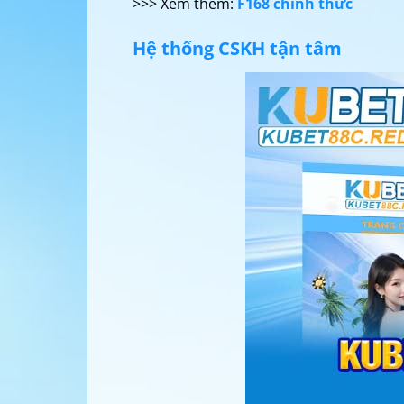
>>> Xem thêm:
F168 chính thức
Hệ thống CSKH tận tâm