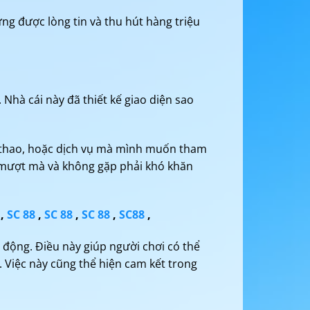
ng được lòng tin và thu hút hàng triệu
Nhà cái này đã thiết kế giao diện sao
ể thao, hoặc dịch vụ mà mình muốn tham
a mượt mà và không gặp phải khó khăn
,
SC 88
,
SC 88
,
SC 88
,
SC88
,
i động. Điều này giúp người chơi có thể
. Việc này cũng thể hiện cam kết trong