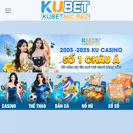
Bỏ
qua
nội
dung