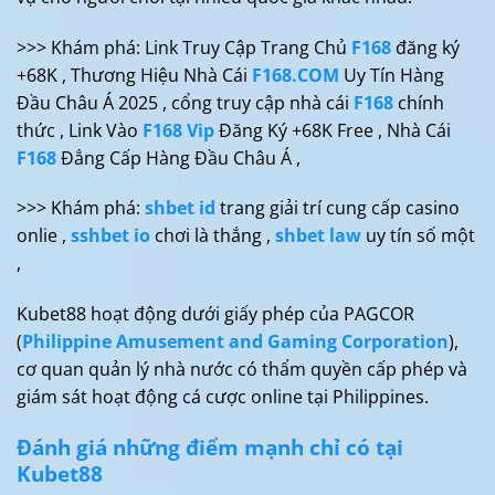
>>> Khám phá:
Link Truy Cập Trang Chủ
F168
đăng ký
+68K , Thương Hiệu Nhà Cái
F168.COM
Uy Tín Hàng
Đầu Châu Á 2025 , cổng truy cập nhà cái
F168
chính
thức , Link Vào
F168 Vip
Đăng Ký +68K Free , Nhà Cái
F168
Đẳng Cấp Hàng Đầu Châu Á ,
>>> Khám phá:
shbet id
trang giải trí cung cấp casino
onlie ,
sshbet io
chơi là thắng ,
shbet law
uy tín số một
,
Kubet88 hoạt động dưới giấy phép của PAGCOR
(
Philippine Amusement and Gaming Corporation
),
cơ quan quản lý nhà nước có thẩm quyền cấp phép và
giám sát hoạt động cá cược online tại Philippines.
Đánh giá những điểm mạnh chỉ có tại
Kubet88