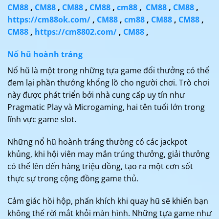
CM88
,
CM88
,
CM88
,
CM88
,
cm88
,
CM88
,
CM88
,
https://cm88ok.com/
,
CM88
,
cm88
,
CM88
,
CM88
,
CM88
,
https://cm8802.com/
,
CM88
,
Nổ hũ hoành tráng
Nổ hũ là một trong những tựa game đổi thưởng có thể
đem lại phần thưởng khổng lồ cho người chơi. Trò chơi
này được phát triển bởi nhà cung cấp uy tín như
Pragmatic Play và Microgaming, hai tên tuổi lớn trong
lĩnh vực game slot.
Những nổ hũ hoành tráng thường có các jackpot
khủng, khi hội viên may mắn trúng thưởng, giải thưởng
có thể lên đến hàng triệu đồng, tạo ra một cơn sốt
thực sự trong cộng đồng game thủ.
Cảm giác hồi hộp, phấn khích khi quay hũ sẽ khiến bạn
không thể rời mắt khỏi màn hình. Những tựa game như