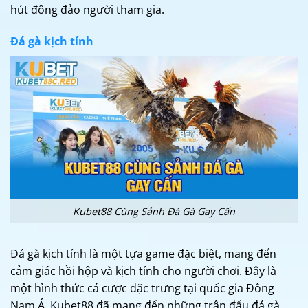
hút đông đảo người tham gia.
Đá gà kịch tính
Kubet88 Cùng Sảnh Đá Gà Gay Cấn
Đá gà kịch tính là một tựa game đặc biệt, mang đến
cảm giác hồi hộp và kịch tính cho người chơi. Đây là
một hình thức cá cược đặc trưng tại quốc gia Đông
Nam Á, Kubet88 đã mang đến những trận đấu đá gà