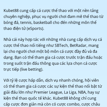
Kubet88 cung cấp cá cược thể thao với một nền tảng
chuyên nghiệp, phục vụ người chơi đam mê thể thao từ
bóng đá, tennis, basketball cho đến những môn thể
thao điện tử (eSports).
Nhà cái này hợp tác với những nhà cung cấp dịch vụ cá
cược thể thao nổi tiếng như SBTech, BetRadar, mang
lại cho người chơi một bộ môn cá cược đầy đủ và đa
dạng. Bạn có thể tham gia cá cược trước trận đấu hoặc
trong suốt trận đấu thông qua các lựa chọn cá cược
trực tiếp (live betting).
Với tỷ lệ cược hấp dẫn, dịch vụ nhanh chóng, hội viên
có thể tham gia cá cược các sự kiện thể thao nổi bật từ
giải đấu lớn như Premier League, La Liga, NBA, hay sự
kiện thể thao quốc tế khác. Kubet88 không chỉ cung
cấp cược đơn giản mà còn có cược combo, cược châu