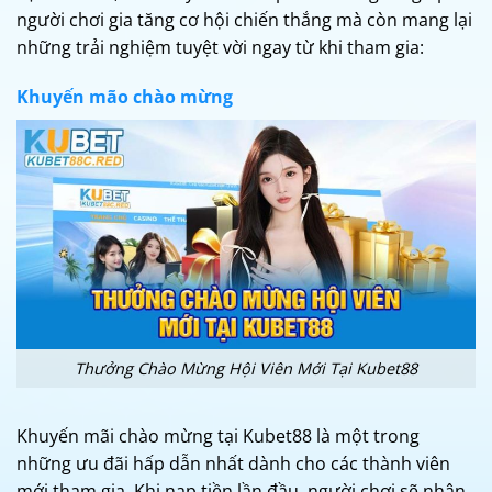
người chơi gia tăng cơ hội chiến thắng mà còn mang lại
những trải nghiệm tuyệt vời ngay từ khi tham gia:
Khuyến mão chào mừng
Thưởng Chào Mừng Hội Viên Mới Tại Kubet88
Khuyến mãi chào mừng tại Kubet88 là một trong
những ưu đãi hấp dẫn nhất dành cho các thành viên
mới tham gia. Khi nạp tiền lần đầu, người chơi sẽ nhận