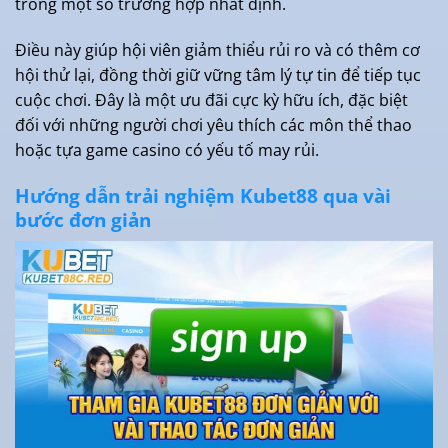
trong một số trường hợp nhất định.
Điều này giúp hội viên giảm thiểu rủi ro và có thêm cơ
hội thử lại, đồng thời giữ vững tâm lý tự tin để tiếp tục
cuộc chơi. Đây là một ưu đãi cực kỳ hữu ích, đặc biệt
đối với những người chơi yêu thích các môn thể thao
hoặc tựa game casino có yếu tố may rủi.
Hướng dẫn trải nghiệm Kubet88 qua vài
bước đơn giản