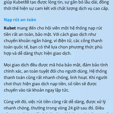
giúp Kubet88 tạo được lòng tin, sự gắn bó lâu dài, đồng
thời thể hiện sự cam kết với chất lượng dịch vụ cao cấp.
Nạp rút an toàn
Kubet
mang đến cho hội viên một hệ thống nạp rút
tiền rất an toàn, bảo mật. Với cách giao dịch như
chuyển khoản ngân hàng, ví điện tử, các cổng thanh
toán quốc tế, bạn có thể lựa chọn phương thức phù
hợp và dễ dàng thực hiện giao dịch.
Mọi giao dịch đều được mã hóa bảo mật, đảm bảo tính
chính xác, an toàn tuyệt đối cho người dùng. Hệ thống
thanh toán cũng rất nhanh chóng, linh hoạt. Khi người
chơi thực hiện giao dịch nạp tiền, số tiền sẽ được
chuyển vào tài khoản ngay lập tức.
Cùng với đó, việc rút tiền cũng rất dễ dàng, được xử lý
nhanh chóng, thường trong vòng 24 giờ sau đó. Điều