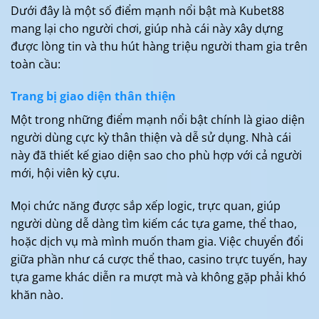
Dưới đây là một số điểm mạnh nổi bật mà Kubet88
mang lại cho người chơi, giúp nhà cái này xây dựng
được lòng tin và thu hút hàng triệu người tham gia trên
toàn cầu:
Trang bị giao diện thân thiện
Một trong những điểm mạnh nổi bật chính là giao diện
người dùng cực kỳ thân thiện và dễ sử dụng. Nhà cái
này đã thiết kế giao diện sao cho phù hợp với cả người
mới, hội viên kỳ cựu.
Mọi chức năng được sắp xếp logic, trực quan, giúp
người dùng dễ dàng tìm kiếm các tựa game, thể thao,
hoặc dịch vụ mà mình muốn tham gia. Việc chuyển đổi
giữa phần như cá cược thể thao, casino trực tuyến, hay
tựa game khác diễn ra mượt mà và không gặp phải khó
khăn nào.