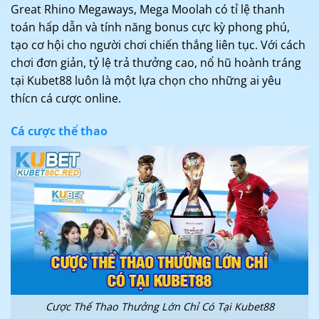
Great Rhino Megaways, Mega Moolah có tỉ lệ thanh
toán hấp dẫn và tính năng bonus cực kỳ phong phú,
tạo cơ hội cho người chơi chiến thắng liên tục. Với cách
chơi đơn giản, tỷ lệ trả thưởng cao, nổ hũ hoành tráng
tại Kubet88 luôn là một lựa chọn cho những ai yêu
thícn cá cược online.
Cá cược thể thao
Cược Thể Thao Thưởng Lớn Chỉ Có Tại Kubet88