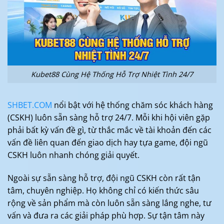
Kubet88 Cùng Hệ Thống Hỗ Trợ Nhiệt Tình 24/7
SHBET.COM
nổi bật với hệ thống chăm sóc khách hàng
(CSKH) luôn sẵn sàng hỗ trợ 24/7. Mỗi khi hội viên gặp
phải bất kỳ vấn đề gì, từ thắc mắc về tài khoản đến các
vấn đề liên quan đến giao dịch hay tựa game, đội ngũ
CSKH luôn nhanh chóng giải quyết.
Ngoài sự sẵn sàng hỗ trợ, đội ngũ CSKH còn rất tận
tâm, chuyên nghiệp. Họ không chỉ có kiến thức sâu
rộng về sản phẩm mà còn luôn sẵn sàng lắng nghe, tư
vấn và đưa ra các giải pháp phù hợp. Sự tận tâm này