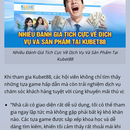
Nhiều Đánh Giá Tích Cực Về Dịch Vụ Và Sản Phẩm Tại
Kubet88
Khi tham gia Kubet88, các hội viên không chỉ tìm thấy
những tựa game hấp dẫn mà còn trải nghiệm dịch vụ
chăm sóc khách hàng tuyệt vời cùng khuyến mãi thú vị:
“Nhà cái có giao diện rất dễ sử dụng, tôi có thể tham
gia ngay lập tức mà không gặp phải bất kỳ khó khăn
nào. Các tựa game được sắp xếp khoa học và dễ
dàng tìm kiếm, khiến tôi cảm thấy rất thoải mái khi