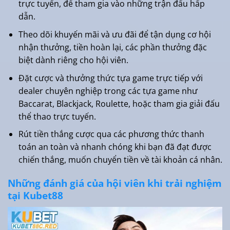
trực tuyến, để tham gia vào những trận đấu hấp
dẫn.
Theo dõi khuyến mãi và ưu đãi để tận dụng cơ hội
nhận thưởng, tiền hoàn lại, các phần thưởng đặc
biệt dành riêng cho hội viên.
Đặt cược và thưởng thức tựa game trực tiếp với
dealer chuyên nghiệp trong các tựa game như
Baccarat, Blackjack, Roulette, hoặc tham gia giải đấu
thể thao trực tuyến.
Rút tiền thắng cược qua các phương thức thanh
toán an toàn và nhanh chóng khi bạn đã đạt được
chiến thắng, muốn chuyển tiền về tài khoản cá nhân.
Những đánh giá của hội viên khi trải nghiệm
tại Kubet88