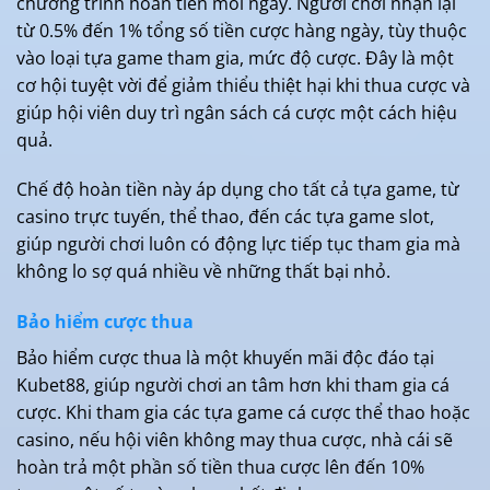
chương trình hoàn tiền mỗi ngày. Người chơi nhận lại
từ 0.5% đến 1% tổng số tiền cược hàng ngày, tùy thuộc
vào loại tựa game tham gia, mức độ cược. Đây là một
cơ hội tuyệt vời để giảm thiểu thiệt hại khi thua cược và
giúp hội viên duy trì ngân sách cá cược một cách hiệu
quả.
Chế độ hoàn tiền này áp dụng cho tất cả tựa game, từ
casino trực tuyến, thể thao, đến các tựa game slot,
giúp người chơi luôn có động lực tiếp tục tham gia mà
không lo sợ quá nhiều về những thất bại nhỏ.
Bảo hiểm cược thua
Bảo hiểm cược thua là một khuyến mãi độc đáo tại
Kubet88, giúp người chơi an tâm hơn khi tham gia cá
cược. Khi tham gia các tựa game cá cược thể thao hoặc
casino, nếu hội viên không may thua cược, nhà cái sẽ
hoàn trả một phần số tiền thua cược lên đến 10%