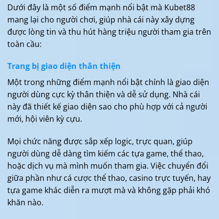
Dưới đây là một số điểm mạnh nổi bật mà Kubet88
mang lại cho người chơi, giúp nhà cái này xây dựng
được lòng tin và thu hút hàng triệu người tham gia trên
toàn cầu:
Trang bị giao diện thân thiện
Một trong những điểm mạnh nổi bật chính là giao diện
người dùng cực kỳ thân thiện và dễ sử dụng. Nhà cái
này đã thiết kế giao diện sao cho phù hợp với cả người
mới, hội viên kỳ cựu.
Mọi chức năng được sắp xếp logic, trực quan, giúp
người dùng dễ dàng tìm kiếm các tựa game, thể thao,
hoặc dịch vụ mà mình muốn tham gia. Việc chuyển đổi
giữa phần như cá cược thể thao, casino trực tuyến, hay
tựa game khác diễn ra mượt mà và không gặp phải khó
khăn nào.