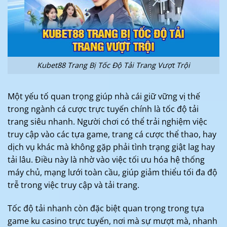
Kubet88 Trang Bị Tốc Độ Tải Trang Vượt Trội
Một yếu tố quan trọng giúp nhà cái giữ vững vị thế
trong ngành cá cược trực tuyến chính là tốc độ tải
trang siêu nhanh. Người chơi có thể trải nghiệm việc
truy cập vào các tựa game, trang cá cược thể thao, hay
dịch vụ khác mà không gặp phải tình trạng giật lag hay
tải lâu. Điều này là nhờ vào việc tối ưu hóa hệ thống
máy chủ, mạng lưới toàn cầu, giúp giảm thiểu tối đa độ
trễ trong việc truy cập và tải trang.
Tốc độ tải nhanh còn đặc biệt quan trọng trong tựa
game ku casino trực tuyến, nơi mà sự mượt mà, nhanh