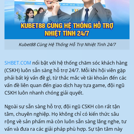
Kubet88 Cùng Hệ Thống Hỗ Trợ Nhiệt Tình 24/7
SHBET.COM
nổi bật với hệ thống chăm sóc khách hàng
(CSKH) luôn sẵn sàng hỗ trợ 24/7. Mỗi khi hội viên gặp
phải bất kỳ vấn đề gì, từ thắc mắc về tài khoản đến các
vấn đề liên quan đến giao dịch hay tựa game, đội ngũ
CSKH luôn nhanh chóng giải quyết.
Ngoài sự sẵn sàng hỗ trợ, đội ngũ CSKH còn rất tận
tâm, chuyên nghiệp. Họ không chỉ có kiến thức sâu
rộng về sản phẩm mà còn luôn sẵn sàng lắng nghe, tư
vấn và đưa ra các giải pháp phù hợp. Sự tận tâm này