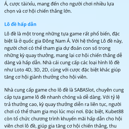
Á, cược tài/xỉu, mang đến cho người chơi nhiều lựa
chọn và cơ hội chiến thắng lớn.
Lô đề hấp dẫn
Lô đề là một trong những tựa game rất phổ biến, đặc
biệt là ở quốc gia Đông Nam Á. Với hệ thống Lô đề này,
người chơi có thể tham gia dự đoán con số trong
những kỳ quay thưởng, mang lại cơ hội chiến thắng dễ
dàng và hấp dẫn. Nhà cái cung cấp các loại hình lô đề
như Loto 4D, 3D, 2D, cùng với cược đặc biệt khác giúp
tăng cơ hội giành thưởng cho hội viên.
Nhà cung cấp game cho lô đề là SABASlot, chuyên cung
cấp tựa game lô đề nhanh chóng và dễ dàng. Với tỷ lệ
trả thưởng cao, kỳ quay thưởng diễn ra liên tục, người
chơi có thể tham gia mọi lúc mọi nơi. Đặc biệt, Kubet88
còn tổ chức chương trình khuyến mãi hấp dẫn cho hội
viên chơi lô đề, giúp gia tăng cơ hội chiến thắng, thu