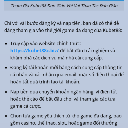
Tham Gia Kubet88 Đơn Giản Với Vài Thao Tác Đơn Giản
Chỉ với vài bước đăng ký và nạp tiền, bạn đã có thể dễ
dàng tham gia vào thế giới game đa dạng của Kubet88:
Truy cập vào website chính thức:
https://kubet88c.biz/
để bắt đầu trải nghiệm và
khám phá các dịch vụ mà nhà cái cung cấp.
Đăng ký tài khoản mới bằng cách cung cấp thông tin
cá nhân và xác nhận qua email hoặc số điện thoại để
hoàn tất quá trình tạo tài khoản.
Nạp tiền qua chuyển khoản ngân hàng, ví điện tử,
hoặc thẻ cào để bắt đầu chơi và tham gia các tựa
game cá cược.
Chọn tựa game yêu thích từ kho game đa dạng, bao
gồm casino, thể thao, slot, hoặc game đổi thưởng