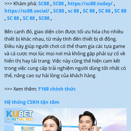
>>> Khám phá:
SC88
,
SC88
,
https://sc88.today/
,
https://sc88.social/
,
SC88
,
sc 88
,
SC 88
,
SC 88
,
SC 88
,
SC 88
,
SC 88
,
SC88
,
Bên cạnh đó, giao diện còn được tối ưu hóa cho nhiều
thiết bị khác nhau, từ máy tính đến thiết bị di động.
Điều này giúp người chơi có thể tham gia các tựa game
và cá cược mọi lúc mọi nơi mà không gặp phải sự cố về
hiển thị hay tải trang. Việc này cũng thể hiện cam kết
trong việc cung cấp trải nghiệm người dùng tốt nhất có
thể, nâng cao sự hài lòng của khách hàng.
>>> Xem thêm:
F168 chính thức
Hệ thống CSKH tận tâm