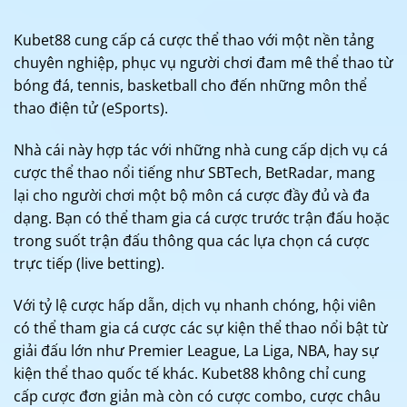
Kubet88 cung cấp cá cược thể thao với một nền tảng
chuyên nghiệp, phục vụ người chơi đam mê thể thao từ
bóng đá, tennis, basketball cho đến những môn thể
thao điện tử (eSports).
Nhà cái này hợp tác với những nhà cung cấp dịch vụ cá
cược thể thao nổi tiếng như SBTech, BetRadar, mang
lại cho người chơi một bộ môn cá cược đầy đủ và đa
dạng. Bạn có thể tham gia cá cược trước trận đấu hoặc
trong suốt trận đấu thông qua các lựa chọn cá cược
trực tiếp (live betting).
Với tỷ lệ cược hấp dẫn, dịch vụ nhanh chóng, hội viên
có thể tham gia cá cược các sự kiện thể thao nổi bật từ
giải đấu lớn như Premier League, La Liga, NBA, hay sự
kiện thể thao quốc tế khác. Kubet88 không chỉ cung
cấp cược đơn giản mà còn có cược combo, cược châu