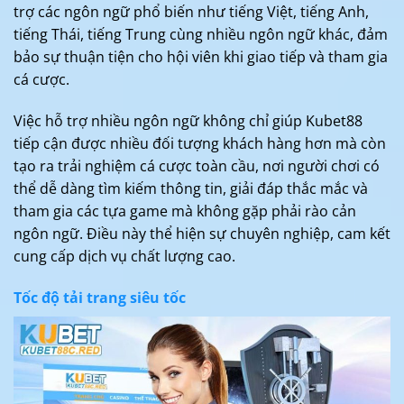
trợ các ngôn ngữ phổ biến như tiếng Việt, tiếng Anh,
tiếng Thái, tiếng Trung cùng nhiều ngôn ngữ khác, đảm
bảo sự thuận tiện cho hội viên khi giao tiếp và tham gia
cá cược.
Việc hỗ trợ nhiều ngôn ngữ không chỉ giúp Kubet88
tiếp cận được nhiều đối tượng khách hàng hơn mà còn
tạo ra trải nghiệm cá cược toàn cầu, nơi người chơi có
thể dễ dàng tìm kiếm thông tin, giải đáp thắc mắc và
tham gia các tựa game mà không gặp phải rào cản
ngôn ngữ. Điều này thể hiện sự chuyên nghiệp, cam kết
cung cấp dịch vụ chất lượng cao.
Tốc độ tải trang siêu tốc