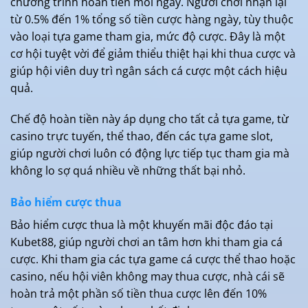
chương trình hoàn tiền mỗi ngày. Người chơi nhận lại
từ 0.5% đến 1% tổng số tiền cược hàng ngày, tùy thuộc
vào loại tựa game tham gia, mức độ cược. Đây là một
cơ hội tuyệt vời để giảm thiểu thiệt hại khi thua cược và
giúp hội viên duy trì ngân sách cá cược một cách hiệu
quả.
Chế độ hoàn tiền này áp dụng cho tất cả tựa game, từ
casino trực tuyến, thể thao, đến các tựa game slot,
giúp người chơi luôn có động lực tiếp tục tham gia mà
không lo sợ quá nhiều về những thất bại nhỏ.
Bảo hiểm cược thua
Bảo hiểm cược thua là một khuyến mãi độc đáo tại
Kubet88, giúp người chơi an tâm hơn khi tham gia cá
cược. Khi tham gia các tựa game cá cược thể thao hoặc
casino, nếu hội viên không may thua cược, nhà cái sẽ
hoàn trả một phần số tiền thua cược lên đến 10%