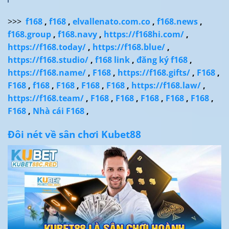
>>>
f168
,
f168
,
elvallenato.com.co
,
f168.news
,
f168.group
,
f168.navy
,
https://f168hi.com/
,
https://f168.today/
,
https://f168.blue/
,
https://f168.studio/
,
f168 link
,
đăng ký f168
,
https://f168.name/
,
F168
,
https://f168.gifts/
,
F168
,
F168
,
f168
,
F168
,
F168
,
F168
,
https://f168.law/
,
https://f168.team/
,
F168
,
F168
,
F168
,
F168
,
F168
,
F168
,
Nhà cái F168
,
Đôi nét về sân chơi Kubet88