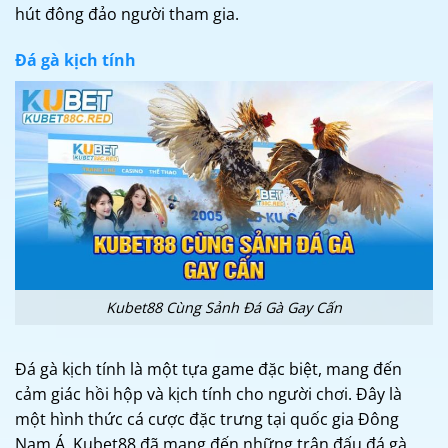
hút đông đảo người tham gia.
Đá gà kịch tính
Kubet88 Cùng Sảnh Đá Gà Gay Cấn
Đá gà kịch tính là một tựa game đặc biệt, mang đến
cảm giác hồi hộp và kịch tính cho người chơi. Đây là
một hình thức cá cược đặc trưng tại quốc gia Đông
Nam Á, Kubet88 đã mang đến những trận đấu đá gà