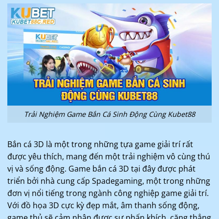
Trải Nghiệm Game Bắn Cá Sinh Động Cùng Kubet88
Bắn cá 3D là một trong những tựa game giải trí rất
được yêu thích, mang đến một trải nghiệm vô cùng thú
vị và sống động. Game bắn cá 3D tại đây được phát
triển bởi nhà cung cấp Spadegaming, một trong những
đơn vị nổi tiếng trong ngành công nghiệp game giải trí.
Với đồ họa 3D cực kỳ đẹp mắt, âm thanh sống động,
game thủ sẽ cảm nhận được sự phấn khích, căng thẳng