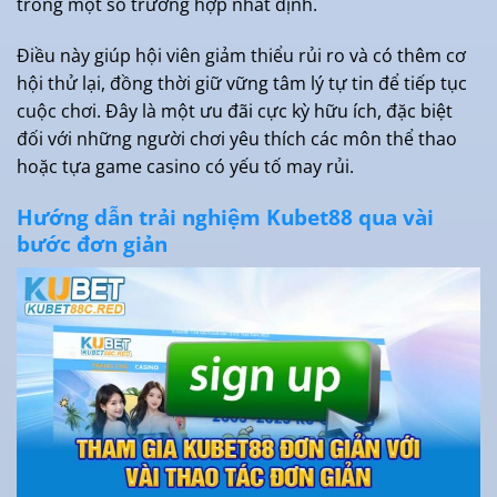
trong một số trường hợp nhất định.
Điều này giúp hội viên giảm thiểu rủi ro và có thêm cơ
hội thử lại, đồng thời giữ vững tâm lý tự tin để tiếp tục
cuộc chơi. Đây là một ưu đãi cực kỳ hữu ích, đặc biệt
đối với những người chơi yêu thích các môn thể thao
hoặc tựa game casino có yếu tố may rủi.
Hướng dẫn trải nghiệm Kubet88 qua vài
bước đơn giản