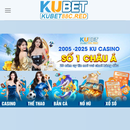
Bỏ
qua
nội
dung