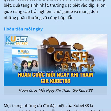
biệt, quà tặng sinh nhật, thưởng đặc biệt vào dịp lễ lớn,
giúp nâng cao trải nghiệm chơi game và mang đến
những phần thưởng vô cùng hấp dẫn.
Hoàn tiền mỗi ngày
Hoàn Cược Mỗi Ngày Khi Tham Gia Kubet88
Một trong những ưu đãi đặc biệt của Kubet88 là