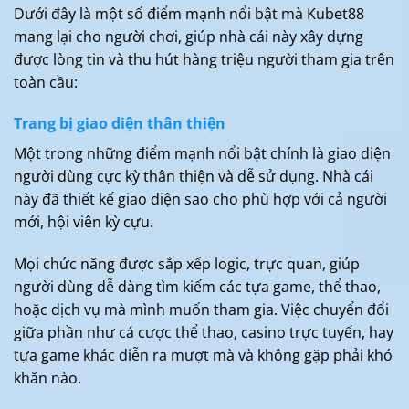
Dưới đây là một số điểm mạnh nổi bật mà Kubet88
mang lại cho người chơi, giúp nhà cái này xây dựng
được lòng tin và thu hút hàng triệu người tham gia trên
toàn cầu:
Trang bị giao diện thân thiện
Một trong những điểm mạnh nổi bật chính là giao diện
người dùng cực kỳ thân thiện và dễ sử dụng. Nhà cái
này đã thiết kế giao diện sao cho phù hợp với cả người
mới, hội viên kỳ cựu.
Mọi chức năng được sắp xếp logic, trực quan, giúp
người dùng dễ dàng tìm kiếm các tựa game, thể thao,
hoặc dịch vụ mà mình muốn tham gia. Việc chuyển đổi
giữa phần như cá cược thể thao, casino trực tuyến, hay
tựa game khác diễn ra mượt mà và không gặp phải khó
khăn nào.