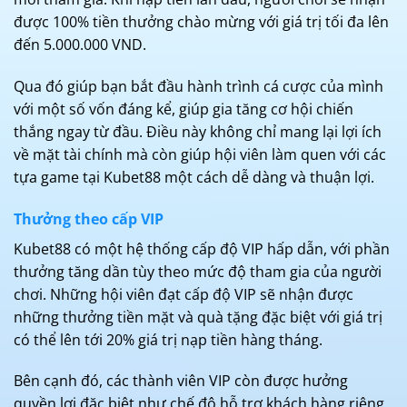
được 100% tiền thưởng chào mừng với giá trị tối đa lên
đến 5.000.000 VND.
Qua đó giúp bạn bắt đầu hành trình cá cược của mình
với một số vốn đáng kể, giúp gia tăng cơ hội chiến
thắng ngay từ đầu. Điều này không chỉ mang lại lợi ích
về mặt tài chính mà còn giúp hội viên làm quen với các
tựa game tại Kubet88 một cách dễ dàng và thuận lợi.
Thưởng theo cấp VIP
Kubet88 có một hệ thống cấp độ VIP hấp dẫn, với phần
thưởng tăng dần tùy theo mức độ tham gia của người
chơi. Những hội viên đạt cấp độ VIP sẽ nhận được
những thưởng tiền mặt và quà tặng đặc biệt với giá trị
có thể lên tới 20% giá trị nạp tiền hàng tháng.
Bên cạnh đó, các thành viên VIP còn được hưởng
quyền lợi đặc biệt như chế độ hỗ trợ khách hàng riêng