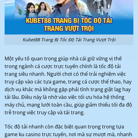
Kubet88 Trang Bị Tốc Độ Tải Trang Vượt Trội
Một yếu tố quan trọng giúp nhà cái giữ vững vị thế
trong ngành cá cược trực tuyến chính là tốc độ tải
trang siêu nhanh. Người chơi có thể trải nghiệm việc
truy cập vào các tựa game, trang cá cược thể thao, hay
dịch vụ khác mà không gặp phải tình trạng giật lag hay
tải lâu. Điều này là nhờ vào việc tối ưu hóa hệ thống
máy chủ, mạng lưới toàn cầu, giúp giảm thiểu tối đa độ
trễ trong việc truy cập và tải trang.
Tốc độ tải nhanh còn đặc biệt quan trọng trong tựa
game ku casino trực tuyến, nơi mà sự mượt mà, nhanh