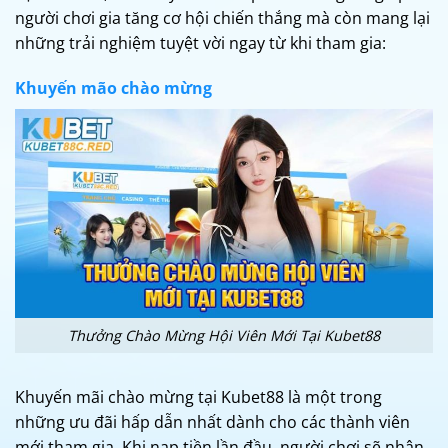
người chơi gia tăng cơ hội chiến thắng mà còn mang lại
những trải nghiệm tuyệt vời ngay từ khi tham gia:
Khuyến mão chào mừng
Thưởng Chào Mừng Hội Viên Mới Tại Kubet88
Khuyến mãi chào mừng tại Kubet88 là một trong
những ưu đãi hấp dẫn nhất dành cho các thành viên
mới tham gia. Khi nạp tiền lần đầu, người chơi sẽ nhận