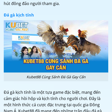
hút đông đảo người tham gia.
Đá gà kịch tính
Kubet88 Cùng Sảnh Đá Gà Gay Cấn
Đá gà kịch tính là một tựa game đặc biệt, mang đến
cảm giác hồi hộp và kịch tính cho người chơi. Đây là
một hình thức cá cược đặc trưng tại quốc gia Đông
Nam Á, Kubet88 đã mang đến những trận đấu đá gà