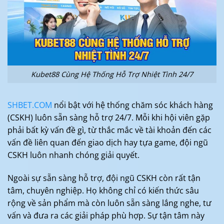
Kubet88 Cùng Hệ Thống Hỗ Trợ Nhiệt Tình 24/7
SHBET.COM
nổi bật với hệ thống chăm sóc khách hàng
(CSKH) luôn sẵn sàng hỗ trợ 24/7. Mỗi khi hội viên gặp
phải bất kỳ vấn đề gì, từ thắc mắc về tài khoản đến các
vấn đề liên quan đến giao dịch hay tựa game, đội ngũ
CSKH luôn nhanh chóng giải quyết.
Ngoài sự sẵn sàng hỗ trợ, đội ngũ CSKH còn rất tận
tâm, chuyên nghiệp. Họ không chỉ có kiến thức sâu
rộng về sản phẩm mà còn luôn sẵn sàng lắng nghe, tư
vấn và đưa ra các giải pháp phù hợp. Sự tận tâm này