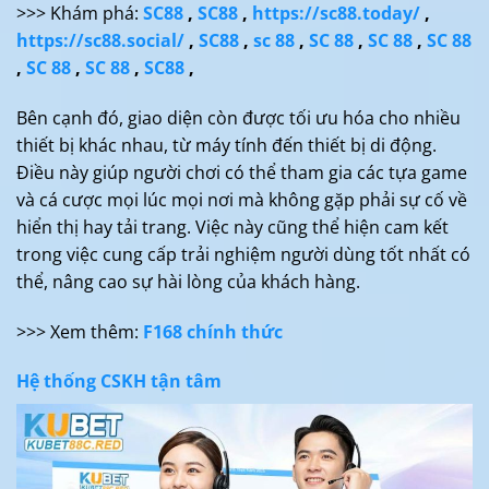
>>> Khám phá:
SC88
,
SC88
,
https://sc88.today/
,
https://sc88.social/
,
SC88
,
sc 88
,
SC 88
,
SC 88
,
SC 88
,
SC 88
,
SC 88
,
SC88
,
Bên cạnh đó, giao diện còn được tối ưu hóa cho nhiều
thiết bị khác nhau, từ máy tính đến thiết bị di động.
Điều này giúp người chơi có thể tham gia các tựa game
và cá cược mọi lúc mọi nơi mà không gặp phải sự cố về
hiển thị hay tải trang. Việc này cũng thể hiện cam kết
trong việc cung cấp trải nghiệm người dùng tốt nhất có
thể, nâng cao sự hài lòng của khách hàng.
>>> Xem thêm:
F168 chính thức
Hệ thống CSKH tận tâm