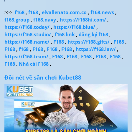
>>>
f168
,
f168
,
elvallenato.com.co
,
f168.news
,
f168.group
,
f168.navy
,
https://f168hi.com/
,
https://f168.today/
,
https://f168.blue/
,
https://f168.studio/
,
f168 link
,
đăng ký f168
,
https://f168.name/
,
F168
,
https://f168.gifts/
,
F168
,
F168
,
f168
,
F168
,
F168
,
F168
,
https://f168.law/
,
https://f168.team/
,
F168
,
F168
,
F168
,
F168
,
F168
,
F168
,
Nhà cái F168
,
Đôi nét về sân chơi Kubet88