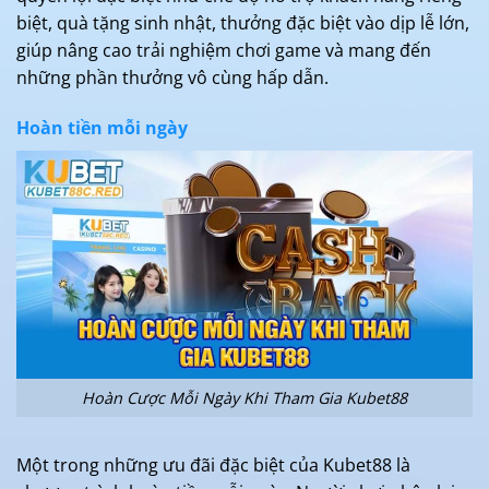
biệt, quà tặng sinh nhật, thưởng đặc biệt vào dịp lễ lớn,
giúp nâng cao trải nghiệm chơi game và mang đến
những phần thưởng vô cùng hấp dẫn.
Hoàn tiền mỗi ngày
Hoàn Cược Mỗi Ngày Khi Tham Gia Kubet88
Một trong những ưu đãi đặc biệt của Kubet88 là