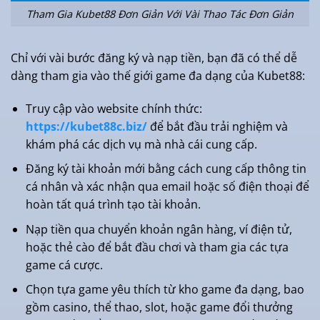
Tham Gia Kubet88 Đơn Giản Với Vài Thao Tác Đơn Giản
Chỉ với vài bước đăng ký và nạp tiền, bạn đã có thể dễ
dàng tham gia vào thế giới game đa dạng của Kubet88:
Truy cập vào website chính thức:
https://kubet88c.biz/
để bắt đầu trải nghiệm và
khám phá các dịch vụ mà nhà cái cung cấp.
Đăng ký tài khoản mới bằng cách cung cấp thông tin
cá nhân và xác nhận qua email hoặc số điện thoại để
hoàn tất quá trình tạo tài khoản.
Nạp tiền qua chuyển khoản ngân hàng, ví điện tử,
hoặc thẻ cào để bắt đầu chơi và tham gia các tựa
game cá cược.
Chọn tựa game yêu thích từ kho game đa dạng, bao
gồm casino, thể thao, slot, hoặc game đổi thưởng