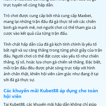
trực tuyến vô cùng hấp dẫn.
Trò chơi được cung cấp bởi nhà cung cấp Maxbet,
mang lại những trận đấu đá gà thực tế với các chiến
binh gà mạnh mẽ, nơi người chơi có thể tham gia cá
cược vào kết quả của từng trận đấu.
Tính chất hấp dẫn của đá gà kịch tính chính là yếu tố
bất ngờ và sự căng thẳng trong từng phút giây của trận
đấu. Người chơi có thể đặt cược vào yếu tố như chiến
thắng, tỷ số, hoặc lựa chọn gà chiến sẽ thắng. Đặc biệt,
mỗi trận đấu đều được phát sóng trực tiếp với hình
ảnh chân thật, khiến hội viên cảm giác như đang ở tại
sới đá gà thực sự.
Các khuyến mãi Kubet88 áp dụng cho toàn
hội viên
Tại Kubet88, các khuyến mãi hấp dẫn không chỉ giúp