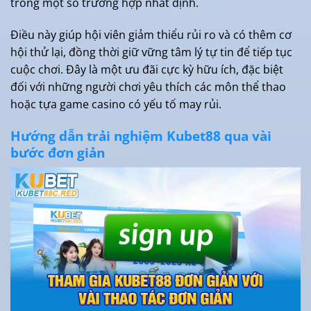
trong một số trường hợp nhất định.
Điều này giúp hội viên giảm thiểu rủi ro và có thêm cơ
hội thử lại, đồng thời giữ vững tâm lý tự tin để tiếp tục
cuộc chơi. Đây là một ưu đãi cực kỳ hữu ích, đặc biệt
đối với những người chơi yêu thích các môn thể thao
hoặc tựa game casino có yếu tố may rủi.
Hướng dẫn trải nghiệm Kubet88 qua vài
bước đơn giản