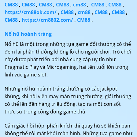
CM88
,
CM88
,
CM88
,
CM88
,
cm88
,
CM88
,
CM88
,
https://cm88ok.com/
,
CM88
,
cm88
,
CM88
,
CM88
,
CM88
,
https://cm8802.com/
,
CM88
,
Nổ hũ hoành tráng
Nổ hũ là một trong những tựa game đổi thưởng có thể
đem lại phần thưởng khổng lồ cho người chơi. Trò chơi
này được phát triển bởi nhà cung cấp uy tín như
Pragmatic Play và Microgaming, hai tên tuổi lớn trong
lĩnh vực game slot.
Những nổ hũ hoành tráng thường có các jackpot
khủng, khi hội viên may mắn trúng thưởng, giải thưởng
có thể lên đến hàng triệu đồng, tạo ra một cơn sốt
thực sự trong cộng đồng game thủ.
Cảm giác hồi hộp, phấn khích khi quay hũ sẽ khiến bạn
không thể rời mắt khỏi màn hình. Những tựa game như