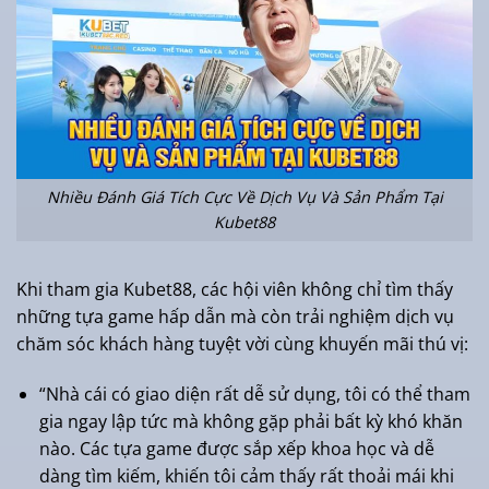
Nhiều Đánh Giá Tích Cực Về Dịch Vụ Và Sản Phẩm Tại
Kubet88
Khi tham gia Kubet88, các hội viên không chỉ tìm thấy
những tựa game hấp dẫn mà còn trải nghiệm dịch vụ
chăm sóc khách hàng tuyệt vời cùng khuyến mãi thú vị:
“Nhà cái có giao diện rất dễ sử dụng, tôi có thể tham
gia ngay lập tức mà không gặp phải bất kỳ khó khăn
nào. Các tựa game được sắp xếp khoa học và dễ
dàng tìm kiếm, khiến tôi cảm thấy rất thoải mái khi