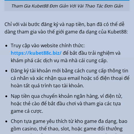
Tham Gia Kubet88 Đơn Giản Với Vài Thao Tác Đơn Giản
Chỉ với vài bước đăng ký và nạp tiền, bạn đã có thể dễ
dàng tham gia vào thế giới game đa dạng của Kubet88:
Truy cập vào website chính thức:
https://kubet88c.biz/
để bắt đầu trải nghiệm và
khám phá các dịch vụ mà nhà cái cung cấp.
Đăng ký tài khoản mới bằng cách cung cấp thông tin
cá nhân và xác nhận qua email hoặc số điện thoại để
hoàn tất quá trình tạo tài khoản.
Nạp tiền qua chuyển khoản ngân hàng, ví điện tử,
hoặc thẻ cào để bắt đầu chơi và tham gia các tựa
game cá cược.
Chọn tựa game yêu thích từ kho game đa dạng, bao
gồm casino, thể thao, slot, hoặc game đổi thưởng