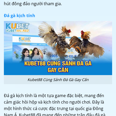
hút đông đảo người tham gia.
Đá gà kịch tính
Kubet88 Cùng Sảnh Đá Gà Gay Cấn
Đá gà kịch tính là một tựa game đặc biệt, mang đến
cảm giác hồi hộp và kịch tính cho người chơi. Đây là
một hình thức cá cược đặc trưng tại quốc gia Đông
Nam Á, Kubet88 đã mang đến những trận đấu đá gà