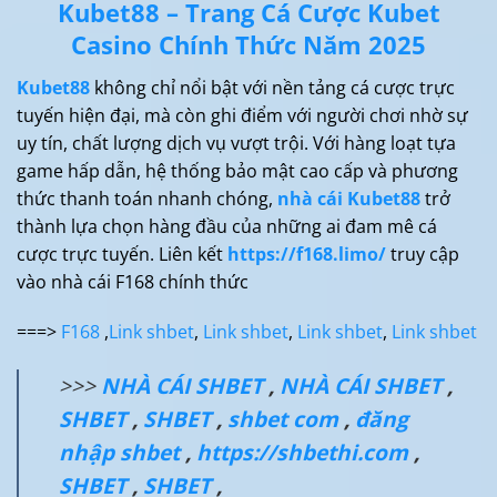
Kubet88 – Trang Cá Cược Kubet
Casino Chính Thức Năm 2025
Kubet88
không chỉ nổi bật với nền tảng cá cược trực
tuyến hiện đại, mà còn ghi điểm với người chơi nhờ sự
uy tín, chất lượng dịch vụ vượt trội. Với hàng loạt tựa
game hấp dẫn, hệ thống bảo mật cao cấp và phương
thức thanh toán nhanh chóng,
nhà cái Kubet88
trở
thành lựa chọn hàng đầu của những ai đam mê cá
cược trực tuyến.
Liên kết
https://f168.limo/
truy cập
vào nhà cái F168 chính thức
===>
F168
,
Link shbet
,
Link shbet
,
Link shbet
,
Link shbet
>>>
NHÀ CÁI SHBET
,
NHÀ CÁI SHBET
,
SHBET
,
SHBET
,
shbet com
,
đăng
nhập shbet
,
https://shbethi.com
,
SHBET
,
SHBET
,