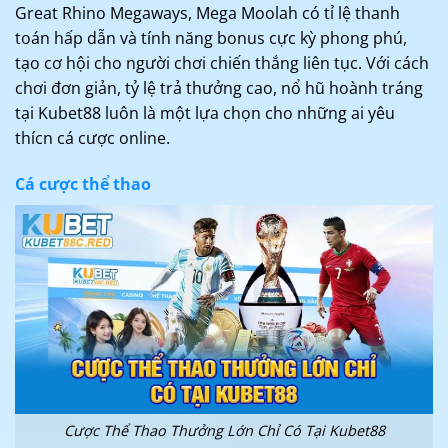
Great Rhino Megaways, Mega Moolah có tỉ lệ thanh
toán hấp dẫn và tính năng bonus cực kỳ phong phú,
tạo cơ hội cho người chơi chiến thắng liên tục. Với cách
chơi đơn giản, tỷ lệ trả thưởng cao, nổ hũ hoành tráng
tại Kubet88 luôn là một lựa chọn cho những ai yêu
thícn cá cược online.
Cá cược thể thao
Cược Thể Thao Thưởng Lớn Chỉ Có Tại Kubet88