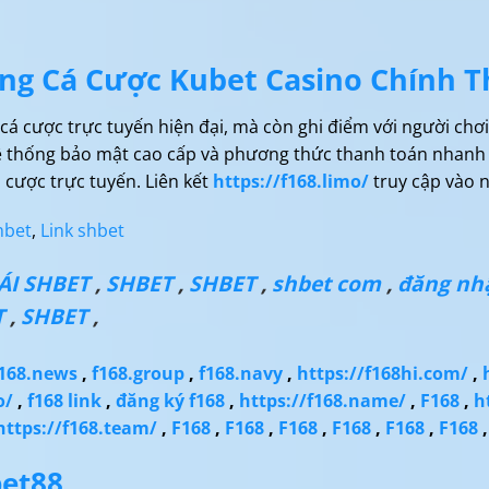
ang Cá Cược Kubet Casino Chính 
 cá cược trực tuyến hiện đại, mà còn ghi điểm với người chơi
 hệ thống bảo mật cao cấp và phương thức thanh toán nhan
 cược trực tuyến.
Liên kết
https://f168.limo/
truy cập vào 
hbet
,
Link shbet
ÁI SHBET
,
SHBET
,
SHBET
,
shbet com
,
đăng nh
T
,
SHBET
,
168.news
,
f168.group
,
f168.navy
,
https://f168hi.com/
,
o/
,
f168 link
,
đăng ký f168
,
https://f168.name/
,
F168
,
h
https://f168.team/
,
F168
,
F168
,
F168
,
F168
,
F168
,
F168
bet88