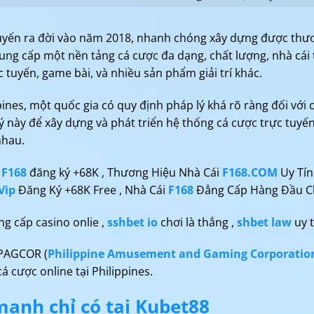
 tuyến ra đời vào năm 2018, nhanh chóng xây dựng được th
 cung cấp một nền tảng cá cược đa dạng, chất lượng, nhà cái
c tuyến, game bài, và nhiều sản phẩm giải trí khác.
pines, một quốc gia có quy định pháp lý khá rõ ràng đối với
 này để xây dựng và phát triển hệ thống cá cược trực tuyến
nhau.
ủ
F168
đăng ký +68K , Thương Hiệu Nhà Cái
F168.COM
Uy Tín
Vip
Đăng Ký +68K Free , Nhà Cái
F168
Đẳng Cấp Hàng Đầu C
ung cấp casino onlie ,
sshbet io
chơi là thắng ,
shbet law
uy t
 PAGCOR (
Philippine Amusement and Gaming Corporatio
 cược online tại Philippines.
ạnh chỉ có tại Kubet88