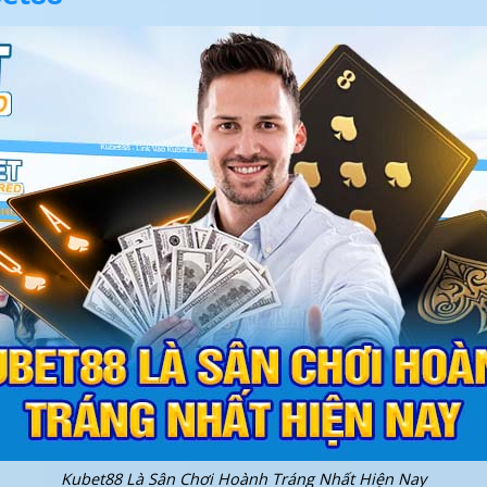
Kubet88 Là Sân Chơi Hoành Tráng Nhất Hiện Nay