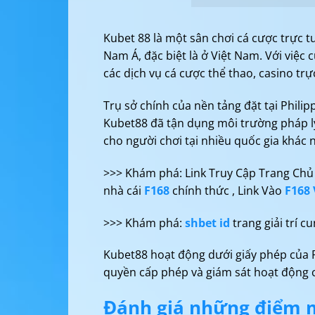
Kubet 88 là một sân chơi cá cược trực
Nam Á, đặc biệt là ở Việt Nam. Với việc
các dịch vụ cá cược thể thao, casino trự
Trụ sở chính của nền tảng đặt tại Philip
Kubet88 đã tận dụng môi trường pháp lý
cho người chơi tại nhiều quốc gia khác 
>>> Khám phá:
Link Truy Cập Trang Ch
nhà cái
F168
chính thức , Link Vào
F168 
>>> Khám phá:
shbet id
trang giải trí c
Kubet88 hoạt động dưới giấy phép của
quyền cấp phép và giám sát hoạt động cá
Đánh giá những điểm m