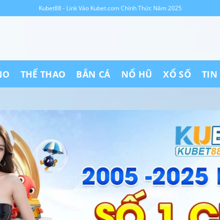
Kubet88 - Link Vào Kubet.com Chính Thức Năm 2025
NO
THỂ THAO
BẮN CÁ
NỔ HŨ
XỔ SỐ
TIN