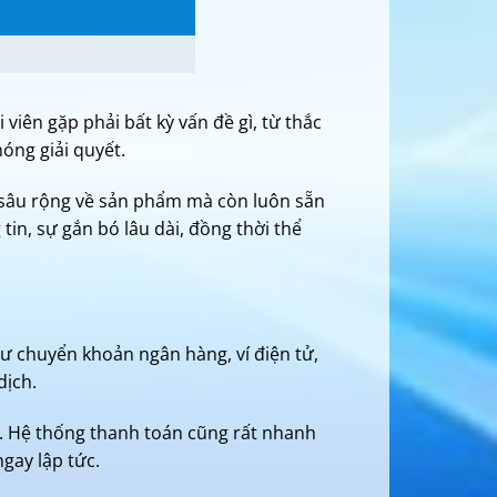
viên gặp phải bất kỳ vấn đề gì, từ thắc
óng giải quyết.
c sâu rộng về sản phẩm mà còn luôn sẵn
in, sự gắn bó lâu dài, đồng thời thể
hư chuyển khoản ngân hàng, ví điện tử,
dịch.
g. Hệ thống thanh toán cũng rất nhanh
ngay lập tức.