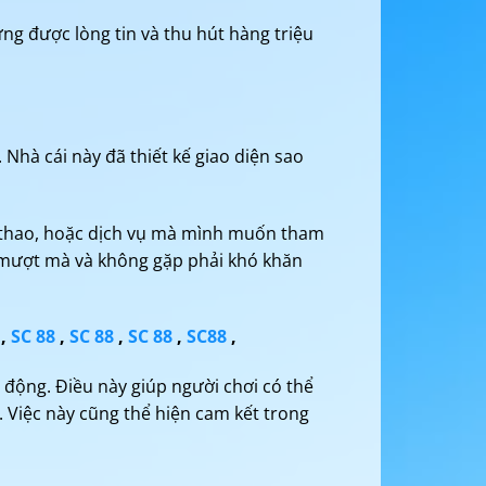
ng được lòng tin và thu hút hàng triệu
Nhà cái này đã thiết kế giao diện sao
ể thao, hoặc dịch vụ mà mình muốn tham
a mượt mà và không gặp phải khó khăn
,
SC 88
,
SC 88
,
SC 88
,
SC88
,
i động. Điều này giúp người chơi có thể
. Việc này cũng thể hiện cam kết trong