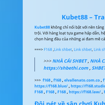
Kubet88 – Tr
Kubet88
không chỉ nổi bật với nền tảng
trội. Với hàng loạt tựa game hấp dẫn,
chọn hàng đầu của những ai đam mê cá
===>
F168
,
Link shbet
,
Link shbet
,
Link s
>>>
NHÀ CÁI SHBET
,
NHÀ C
https://shbethi.com
,
SHBE
>>>
f168
,
f168
,
elvallenato.com.co
,
f
https://f168.blue/
,
https://f168.studi
F168
,
F168
,
F168
,
https://f168.law/
,
Đôi nét về sân chơi Ku