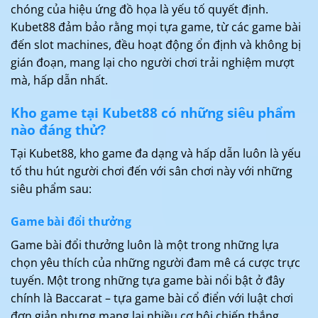
chóng của hiệu ứng đồ họa là yếu tố quyết định.
Kubet88 đảm bảo rằng mọi tựa game, từ các game bài
đến slot machines, đều hoạt động ổn định và không bị
gián đoạn, mang lại cho người chơi trải nghiệm mượt
mà, hấp dẫn nhất.
Kho game tại Kubet88 có những siêu phẩm
nào đáng thử?
Tại Kubet88, kho game đa dạng và hấp dẫn luôn là yếu
tố thu hút người chơi đến với sân chơi này với những
siêu phẩm sau:
Game bài đổi thưởng
Game bài đổi thưởng luôn là một trong những lựa
chọn yêu thích của những người đam mê cá cược trực
tuyến. Một trong những tựa game bài nổi bật ở đây
chính là Baccarat – tựa game bài cổ điển với luật chơi
đơn giản nhưng mang lại nhiều cơ hội chiến thắng.