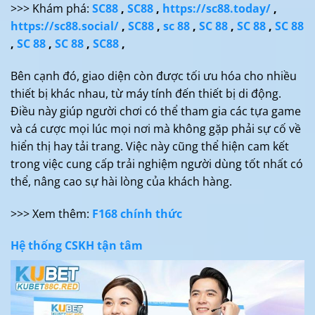
>>> Khám phá:
SC88
,
SC88
,
https://sc88.today/
,
https://sc88.social/
,
SC88
,
sc 88
,
SC 88
,
SC 88
,
SC 88
,
SC 88
,
SC 88
,
SC88
,
Bên cạnh đó, giao diện còn được tối ưu hóa cho nhiều
thiết bị khác nhau, từ máy tính đến thiết bị di động.
Điều này giúp người chơi có thể tham gia các tựa game
và cá cược mọi lúc mọi nơi mà không gặp phải sự cố về
hiển thị hay tải trang. Việc này cũng thể hiện cam kết
trong việc cung cấp trải nghiệm người dùng tốt nhất có
thể, nâng cao sự hài lòng của khách hàng.
>>> Xem thêm:
F168 chính thức
Hệ thống CSKH tận tâm