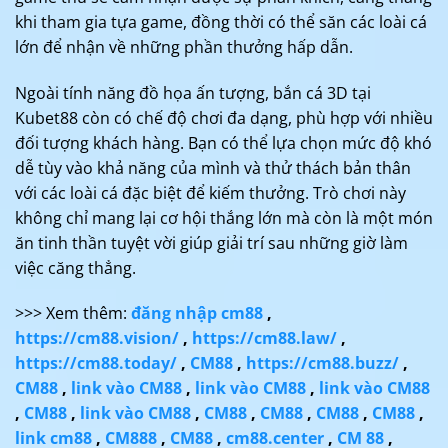
khi tham gia tựa game, đồng thời có thể săn các loài cá
lớn để nhận về những phần thưởng hấp dẫn.
Ngoài tính năng đồ họa ấn tượng, bắn cá 3D tại
Kubet88 còn có chế độ chơi đa dạng, phù hợp với nhiều
đối tượng khách hàng. Bạn có thể lựa chọn mức độ khó
dễ tùy vào khả năng của mình và thử thách bản thân
với các loài cá đặc biệt để kiếm thưởng. Trò chơi này
không chỉ mang lại cơ hội thắng lớn mà còn là một món
ăn tinh thần tuyệt vời giúp giải trí sau những giờ làm
việc căng thẳng.
>>> Xem thêm:
đăng nhập cm88
,
https://cm88.vision/
,
https://cm88.law/
,
https://cm88.today/
,
CM88
,
https://cm88.buzz/
,
CM88
,
link vào CM88
,
link vào CM88
,
link vào CM88
,
CM88
,
link vào CM88
,
CM88
,
CM88
,
CM88
,
CM88
,
link cm88
,
CM888
,
CM88
,
cm88.center
,
CM 88
,