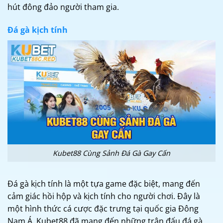
hút đông đảo người tham gia.
Đá gà kịch tính
Kubet88 Cùng Sảnh Đá Gà Gay Cấn
Đá gà kịch tính là một tựa game đặc biệt, mang đến
cảm giác hồi hộp và kịch tính cho người chơi. Đây là
một hình thức cá cược đặc trưng tại quốc gia Đông
Nam Á, Kubet88 đã mang đến những trận đấu đá gà