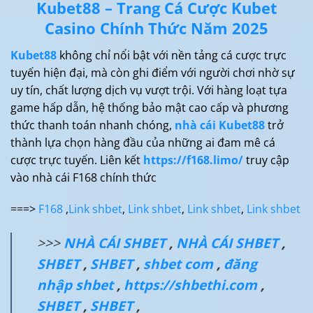
Kubet88 – Trang Cá Cược Kubet
Casino Chính Thức Năm 2025
Kubet88
không chỉ nổi bật với nền tảng cá cược trực
tuyến hiện đại, mà còn ghi điểm với người chơi nhờ sự
uy tín, chất lượng dịch vụ vượt trội. Với hàng loạt tựa
game hấp dẫn, hệ thống bảo mật cao cấp và phương
thức thanh toán nhanh chóng,
nhà cái Kubet88
trở
thành lựa chọn hàng đầu của những ai đam mê cá
cược trực tuyến.
Liên kết
https://f168.limo/
truy cập
vào nhà cái F168 chính thức
===>
F168
,
Link shbet
,
Link shbet
,
Link shbet
,
Link shbet
>>>
NHÀ CÁI SHBET
,
NHÀ CÁI SHBET
,
SHBET
,
SHBET
,
shbet com
,
đăng
nhập shbet
,
https://shbethi.com
,
SHBET
,
SHBET
,