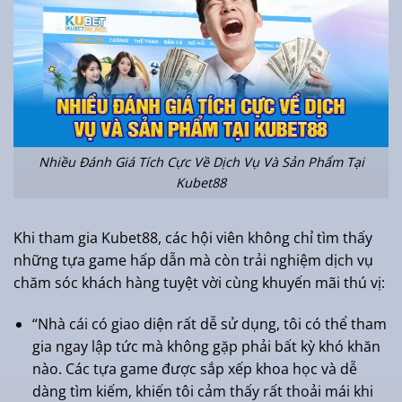
Nhiều Đánh Giá Tích Cực Về Dịch Vụ Và Sản Phẩm Tại
Kubet88
Khi tham gia Kubet88, các hội viên không chỉ tìm thấy
những tựa game hấp dẫn mà còn trải nghiệm dịch vụ
chăm sóc khách hàng tuyệt vời cùng khuyến mãi thú vị:
“Nhà cái có giao diện rất dễ sử dụng, tôi có thể tham
gia ngay lập tức mà không gặp phải bất kỳ khó khăn
nào. Các tựa game được sắp xếp khoa học và dễ
dàng tìm kiếm, khiến tôi cảm thấy rất thoải mái khi