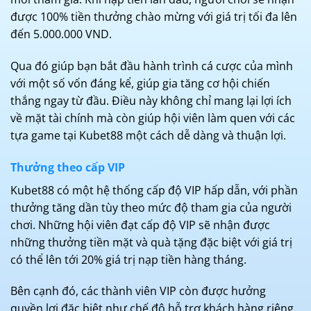
được 100% tiền thưởng chào mừng với giá trị tối đa lên
đến 5.000.000 VND.
Qua đó giúp bạn bắt đầu hành trình cá cược của mình
với một số vốn đáng kể, giúp gia tăng cơ hội chiến
thắng ngay từ đầu. Điều này không chỉ mang lại lợi ích
về mặt tài chính mà còn giúp hội viên làm quen với các
tựa game tại Kubet88 một cách dễ dàng và thuận lợi.
Thưởng theo cấp VIP
Kubet88 có một hệ thống cấp độ VIP hấp dẫn, với phần
thưởng tăng dần tùy theo mức độ tham gia của người
chơi. Những hội viên đạt cấp độ VIP sẽ nhận được
những thưởng tiền mặt và quà tặng đặc biệt với giá trị
có thể lên tới 20% giá trị nạp tiền hàng tháng.
Bên cạnh đó, các thành viên VIP còn được hưởng
quyền lợi đặc biệt như chế độ hỗ trợ khách hàng riêng