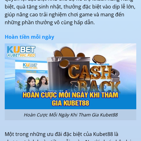
biệt, quà tặng sinh nhật, thưởng đặc biệt vào dịp lễ lớn,
giúp nâng cao trải nghiệm chơi game và mang đến
những phần thưởng vô cùng hấp dẫn.
Hoàn tiền mỗi ngày
Hoàn Cược Mỗi Ngày Khi Tham Gia Kubet88
Một trong những ưu đãi đặc biệt của Kubet88 là