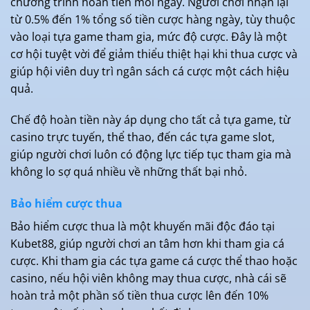
chương trình hoàn tiền mỗi ngày. Người chơi nhận lại
từ 0.5% đến 1% tổng số tiền cược hàng ngày, tùy thuộc
vào loại tựa game tham gia, mức độ cược. Đây là một
cơ hội tuyệt vời để giảm thiểu thiệt hại khi thua cược và
giúp hội viên duy trì ngân sách cá cược một cách hiệu
quả.
Chế độ hoàn tiền này áp dụng cho tất cả tựa game, từ
casino trực tuyến, thể thao, đến các tựa game slot,
giúp người chơi luôn có động lực tiếp tục tham gia mà
không lo sợ quá nhiều về những thất bại nhỏ.
Bảo hiểm cược thua
Bảo hiểm cược thua là một khuyến mãi độc đáo tại
Kubet88, giúp người chơi an tâm hơn khi tham gia cá
cược. Khi tham gia các tựa game cá cược thể thao hoặc
casino, nếu hội viên không may thua cược, nhà cái sẽ
hoàn trả một phần số tiền thua cược lên đến 10%