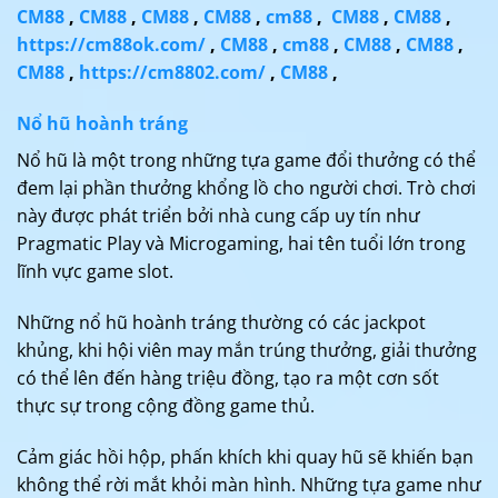
CM88
,
CM88
,
CM88
,
CM88
,
cm88
,
CM88
,
CM88
,
https://cm88ok.com/
,
CM88
,
cm88
,
CM88
,
CM88
,
CM88
,
https://cm8802.com/
,
CM88
,
Nổ hũ hoành tráng
Nổ hũ là một trong những tựa game đổi thưởng có thể
đem lại phần thưởng khổng lồ cho người chơi. Trò chơi
này được phát triển bởi nhà cung cấp uy tín như
Pragmatic Play và Microgaming, hai tên tuổi lớn trong
lĩnh vực game slot.
Những nổ hũ hoành tráng thường có các jackpot
khủng, khi hội viên may mắn trúng thưởng, giải thưởng
có thể lên đến hàng triệu đồng, tạo ra một cơn sốt
thực sự trong cộng đồng game thủ.
Cảm giác hồi hộp, phấn khích khi quay hũ sẽ khiến bạn
không thể rời mắt khỏi màn hình. Những tựa game như