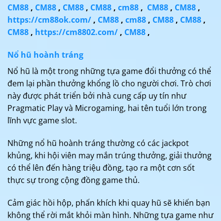
CM88
,
CM88
,
CM88
,
CM88
,
cm88
,
CM88
,
CM88
,
https://cm88ok.com/
,
CM88
,
cm88
,
CM88
,
CM88
,
CM88
,
https://cm8802.com/
,
CM88
,
Nổ hũ hoành tráng
Nổ hũ là một trong những tựa game đổi thưởng có thể
đem lại phần thưởng khổng lồ cho người chơi. Trò chơi
này được phát triển bởi nhà cung cấp uy tín như
Pragmatic Play và Microgaming, hai tên tuổi lớn trong
lĩnh vực game slot.
Những nổ hũ hoành tráng thường có các jackpot
khủng, khi hội viên may mắn trúng thưởng, giải thưởng
có thể lên đến hàng triệu đồng, tạo ra một cơn sốt
thực sự trong cộng đồng game thủ.
Cảm giác hồi hộp, phấn khích khi quay hũ sẽ khiến bạn
không thể rời mắt khỏi màn hình. Những tựa game như