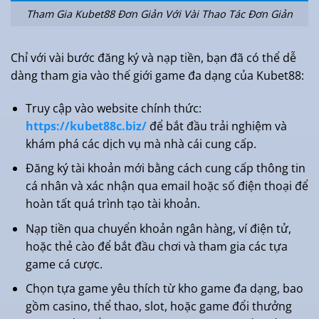
Tham Gia Kubet88 Đơn Giản Với Vài Thao Tác Đơn Giản
Chỉ với vài bước đăng ký và nạp tiền, bạn đã có thể dễ
dàng tham gia vào thế giới game đa dạng của Kubet88:
Truy cập vào website chính thức:
https://kubet88c.biz/
để bắt đầu trải nghiệm và
khám phá các dịch vụ mà nhà cái cung cấp.
Đăng ký tài khoản mới bằng cách cung cấp thông tin
cá nhân và xác nhận qua email hoặc số điện thoại để
hoàn tất quá trình tạo tài khoản.
Nạp tiền qua chuyển khoản ngân hàng, ví điện tử,
hoặc thẻ cào để bắt đầu chơi và tham gia các tựa
game cá cược.
Chọn tựa game yêu thích từ kho game đa dạng, bao
gồm casino, thể thao, slot, hoặc game đổi thưởng