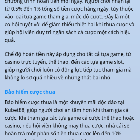
chương trình hoàn tiền mỗi ngày. Người chơi nhận lại
từ 0.5% đến 1% tổng số tiền cược hàng ngày, tùy thuộc
vào loại tựa game tham gia, mức độ cược. Đây là một
cơ hội tuyệt vời để giảm thiểu thiệt hại khi thua cược và
giúp hội viên duy trì ngân sách cá cược một cách hiệu
quả.
Chế độ hoàn tiền này áp dụng cho tất cả tựa game, từ
casino trực tuyến, thể thao, đến các tựa game slot,
giúp người chơi luôn có động lực tiếp tục tham gia mà
không lo sợ quá nhiều về những thất bại nhỏ.
Bảo hiểm cược thua
Bảo hiểm cược thua là một khuyến mãi độc đáo tại
Kubet88, giúp người chơi an tâm hơn khi tham gia cá
cược. Khi tham gia các tựa game cá cược thể thao hoặc
casino, nếu hội viên không may thua cược, nhà cái sẽ
hoàn trả một phần số tiền thua cược lên đến 10%