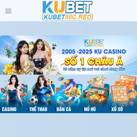
Bỏ
qua
nội
dung