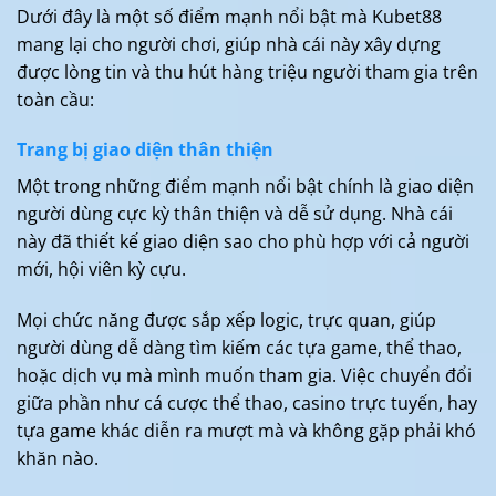
Dưới đây là một số điểm mạnh nổi bật mà Kubet88
mang lại cho người chơi, giúp nhà cái này xây dựng
được lòng tin và thu hút hàng triệu người tham gia trên
toàn cầu:
Trang bị giao diện thân thiện
Một trong những điểm mạnh nổi bật chính là giao diện
người dùng cực kỳ thân thiện và dễ sử dụng. Nhà cái
này đã thiết kế giao diện sao cho phù hợp với cả người
mới, hội viên kỳ cựu.
Mọi chức năng được sắp xếp logic, trực quan, giúp
người dùng dễ dàng tìm kiếm các tựa game, thể thao,
hoặc dịch vụ mà mình muốn tham gia. Việc chuyển đổi
giữa phần như cá cược thể thao, casino trực tuyến, hay
tựa game khác diễn ra mượt mà và không gặp phải khó
khăn nào.