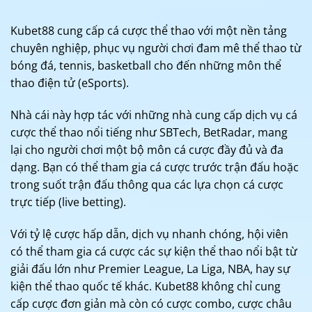
Kubet88 cung cấp cá cược thể thao với một nền tảng
chuyên nghiệp, phục vụ người chơi đam mê thể thao từ
bóng đá, tennis, basketball cho đến những môn thể
thao điện tử (eSports).
Nhà cái này hợp tác với những nhà cung cấp dịch vụ cá
cược thể thao nổi tiếng như SBTech, BetRadar, mang
lại cho người chơi một bộ môn cá cược đầy đủ và đa
dạng. Bạn có thể tham gia cá cược trước trận đấu hoặc
trong suốt trận đấu thông qua các lựa chọn cá cược
trực tiếp (live betting).
Với tỷ lệ cược hấp dẫn, dịch vụ nhanh chóng, hội viên
có thể tham gia cá cược các sự kiện thể thao nổi bật từ
giải đấu lớn như Premier League, La Liga, NBA, hay sự
kiện thể thao quốc tế khác. Kubet88 không chỉ cung
cấp cược đơn giản mà còn có cược combo, cược châu