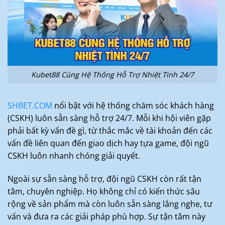
Kubet88 Cùng Hệ Thống Hỗ Trợ Nhiệt Tình 24/7
SHBET.COM
nổi bật với hệ thống chăm sóc khách hàng
(CSKH) luôn sẵn sàng hỗ trợ 24/7. Mỗi khi hội viên gặp
phải bất kỳ vấn đề gì, từ thắc mắc về tài khoản đến các
vấn đề liên quan đến giao dịch hay tựa game, đội ngũ
CSKH luôn nhanh chóng giải quyết.
Ngoài sự sẵn sàng hỗ trợ, đội ngũ CSKH còn rất tận
tâm, chuyên nghiệp. Họ không chỉ có kiến thức sâu
rộng về sản phẩm mà còn luôn sẵn sàng lắng nghe, tư
vấn và đưa ra các giải pháp phù hợp. Sự tận tâm này