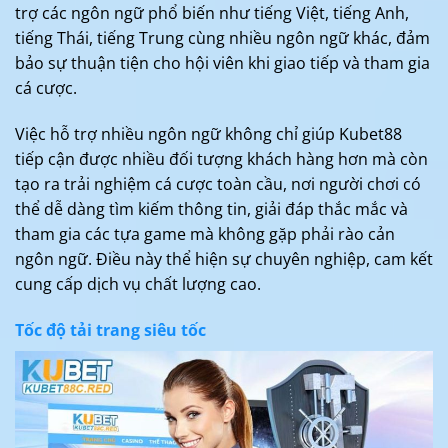
trợ các ngôn ngữ phổ biến như tiếng Việt, tiếng Anh,
tiếng Thái, tiếng Trung cùng nhiều ngôn ngữ khác, đảm
bảo sự thuận tiện cho hội viên khi giao tiếp và tham gia
cá cược.
Việc hỗ trợ nhiều ngôn ngữ không chỉ giúp Kubet88
tiếp cận được nhiều đối tượng khách hàng hơn mà còn
tạo ra trải nghiệm cá cược toàn cầu, nơi người chơi có
thể dễ dàng tìm kiếm thông tin, giải đáp thắc mắc và
tham gia các tựa game mà không gặp phải rào cản
ngôn ngữ. Điều này thể hiện sự chuyên nghiệp, cam kết
cung cấp dịch vụ chất lượng cao.
Tốc độ tải trang siêu tốc