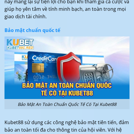
này mang lại sự tiện lợi cho bạn khi tham gia cá cược và
giúp họ yên tâm về tính minh bạch, an toàn trong mọi
giao dịch tài chính.
Bảo mật chuẩn quốc tế
Bảo Mật An Toàn Chuẩn Quốc Tế Có Tại Kubet88
Kubet88 sử dụng các công nghệ bảo mật tiên tiến, đảm
bảo an toàn tối đa cho thông tin của hội viên. Với hệ