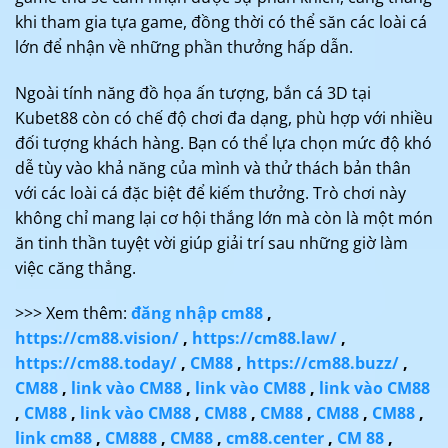
khi tham gia tựa game, đồng thời có thể săn các loài cá
lớn để nhận về những phần thưởng hấp dẫn.
Ngoài tính năng đồ họa ấn tượng, bắn cá 3D tại
Kubet88 còn có chế độ chơi đa dạng, phù hợp với nhiều
đối tượng khách hàng. Bạn có thể lựa chọn mức độ khó
dễ tùy vào khả năng của mình và thử thách bản thân
với các loài cá đặc biệt để kiếm thưởng. Trò chơi này
không chỉ mang lại cơ hội thắng lớn mà còn là một món
ăn tinh thần tuyệt vời giúp giải trí sau những giờ làm
việc căng thẳng.
>>> Xem thêm:
đăng nhập cm88
,
https://cm88.vision/
,
https://cm88.law/
,
https://cm88.today/
,
CM88
,
https://cm88.buzz/
,
CM88
,
link vào CM88
,
link vào CM88
,
link vào CM88
,
CM88
,
link vào CM88
,
CM88
,
CM88
,
CM88
,
CM88
,
link cm88
,
CM888
,
CM88
,
cm88.center
,
CM 88
,