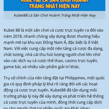
Kubet88 Là Sân Chơi Hoành Tráng Nhất Hiện Nay
Kubet 88 là một sân chơi cá cược trực tuyến ra đời vào
năm 2018, nhanh chóng xây dựng được thương hiệu
mạnh mẽ tại khu vực Đông Nam Á, đặc biệt là ở Việt
Nam. Với việc cung cấp một nền tảng cá cược đa dạng,
chất lượng, nhà cái thu hút lượng người chơi lớn nhờ
vào các dịch vụ cá cược thể thao, casino trực tuyến,
game bài, và nhiều sản phẩm giải trí khác.
Trụ sở chính của nền tảng đặt tại Philippines, một quốc
gia có quy định pháp lý khá rõ ràng đối với các hoạt
động cá cược trực tuyến. Kubet88 đã tận dụng môi
trường pháp lý này để xây dựng và phát triển hệ thống
cá cược trực tuyến của mình, đồng thời cung cấp dịch
vụ cho người chơi tại nhiều quốc gia khác nhau.