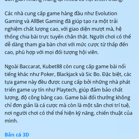
Các nhà cung cấp game hàng đầu như Evolution
Gaming và AllBet Gaming đã giúp tạo ra một trải
nghiệm chất lượng cao, với giao diện mượt mà, hệ
thống chia bài trực tuyến chân thật. Người chơi có thể
dễ dàng tham gia bàn chơi với mức cược từ thấp đến
cao, phù hợp với mọi đối tượng hội viên.
Ngoài Baccarat, Kubet88 còn cung cấp game bài nổi
tiếng khác như Poker, Blackjack và Sic Bo. Đặc biệt, các
tựa game này đều được cung cấp bởi những nhà phát
triển game uy tín như Playtech, giúp đảm bảo chất
lượng, độ công bằng cao. Game bài đổi thưởng không
chỉ đơn giản là cá cược mà còn là một sân chơi trí tuệ,
nơi người chơi có thể thể hiện kỹ năng, chiến thuật của
mình.
Bắn cá 3D