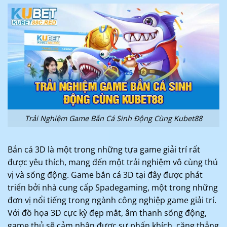
Trải Nghiệm Game Bắn Cá Sinh Động Cùng Kubet88
Bắn cá 3D là một trong những tựa game giải trí rất
được yêu thích, mang đến một trải nghiệm vô cùng thú
vị và sống động. Game bắn cá 3D tại đây được phát
triển bởi nhà cung cấp Spadegaming, một trong những
đơn vị nổi tiếng trong ngành công nghiệp game giải trí.
Với đồ họa 3D cực kỳ đẹp mắt, âm thanh sống động,
game thủ sẽ cảm nhận được sự phấn khích, căng thẳng