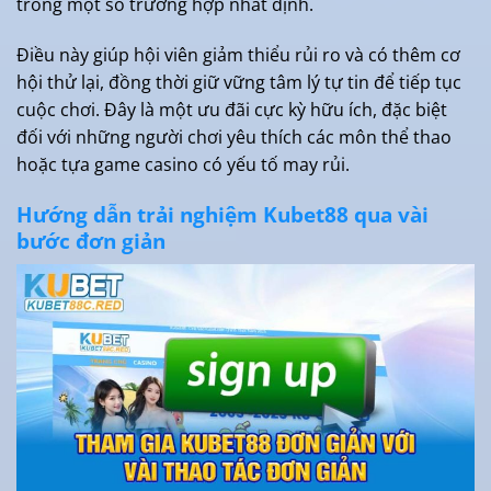
trong một số trường hợp nhất định.
Điều này giúp hội viên giảm thiểu rủi ro và có thêm cơ
hội thử lại, đồng thời giữ vững tâm lý tự tin để tiếp tục
cuộc chơi. Đây là một ưu đãi cực kỳ hữu ích, đặc biệt
đối với những người chơi yêu thích các môn thể thao
hoặc tựa game casino có yếu tố may rủi.
Hướng dẫn trải nghiệm Kubet88 qua vài
bước đơn giản