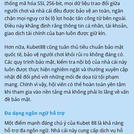
thống mã hóa SSL 256-bit, mọi dữ liệu trao đổi giữa
người chơi và nhà cái đều được bảo vệ an toàn, ngăn
chặn mọi nguy cơ bị lộ lọt hoặc tấn công từ bên ngoài.
Điều này khẳng định rằng thông tin cá nhân, tài khoản,
giao dịch tài chính của bạn luôn được giữ kín.
Hơn nữa, Kubet88 cũng tuân thủ tiêu chuẩn bảo mật
quốc tế, bảo vệ người chơi khỏi rủi ro không đáng có.
Các quy trình bảo mật, kiểm tra nội bộ của nhà cái này
luôn được thực hiện nghiêm ngặt và thường xuyên cập
nhật để đối phó với những mối đe dọa từ tội phạm
mạng. Chính vì vậy, hội viên có thể hoàn toàn yên tâm
khi tham gia vào nền tảng mà không phải lo lắng về vấn
đề bảo mật.
Đa dạng ngôn ngữ hỗ trợ
Một điểm mạnh đáng chú ý của Kubet 88 là khả năng
hỗ trợ đa ngôn ngữ. Nhà cái này cung cấp dịch vụ hỗ