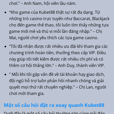
chơi.” – Anh Nam, hội viên lâu năm.
“Kho game của Kubet88 thật sự rất đa dạng. Từ
những trò casino trực tuyến như Baccarat, Blackjack
cho đến game thể thao, tôi luôn tìm thấy những tựa
game mới mẻ và thú vị mỗi lần đăng nhập.” – Chị
Mai, người chơi yêu thích các tựa game casino.
“Tôi đã nhận được rất nhiều ưu đãi khi tham gia các
chương trình hoàn tiền, thưởng theo cấp VIP. Điều
này giúp tôi tiết kiệm được rất nhiều chi phí và có
thêm cơ hội thắng lớn.” – Anh Duy, thành viên VIP.
” Mỗi khi tôi gặp vấn đề về tài khoản hay giao dịch,
đội ngũ hỗ trợ luôn phản hồi nhanh chóng và giải
quyết mọi thứ rất chuyên nghiệp.” – Chị Lan, người
chơi mới tham gia.
Một số câu hỏi đặt ra xoay quanh Kubet88
Dưới đây là một số câu hỏi thường gặp cùng giải đáp