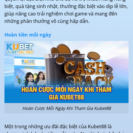
biệt, quà tặng sinh nhật, thưởng đặc biệt vào dịp lễ lớn,
giúp nâng cao trải nghiệm chơi game và mang đến
những phần thưởng vô cùng hấp dẫn.
Hoàn tiền mỗi ngày
Hoàn Cược Mỗi Ngày Khi Tham Gia Kubet88
Một trong những ưu đãi đặc biệt của Kubet88 là