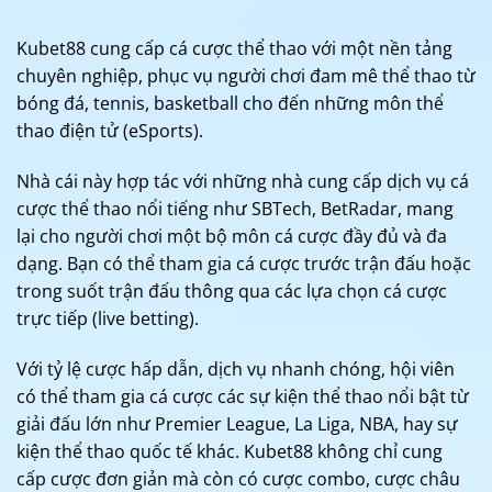
Kubet88 cung cấp cá cược thể thao với một nền tảng
chuyên nghiệp, phục vụ người chơi đam mê thể thao từ
bóng đá, tennis, basketball cho đến những môn thể
thao điện tử (eSports).
Nhà cái này hợp tác với những nhà cung cấp dịch vụ cá
cược thể thao nổi tiếng như SBTech, BetRadar, mang
lại cho người chơi một bộ môn cá cược đầy đủ và đa
dạng. Bạn có thể tham gia cá cược trước trận đấu hoặc
trong suốt trận đấu thông qua các lựa chọn cá cược
trực tiếp (live betting).
Với tỷ lệ cược hấp dẫn, dịch vụ nhanh chóng, hội viên
có thể tham gia cá cược các sự kiện thể thao nổi bật từ
giải đấu lớn như Premier League, La Liga, NBA, hay sự
kiện thể thao quốc tế khác. Kubet88 không chỉ cung
cấp cược đơn giản mà còn có cược combo, cược châu