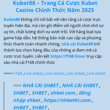
Kubet88 – Trang Cá Cược Kubet
Casino Chính Thức Năm 2025
Kubet88
không chỉ nổi bật với nền tảng cá cược trực
tuyến hiện đại, mà còn ghi điểm với người chơi nhờ sự
uy tín, chất lượng dịch vụ vượt trội. Với hàng loạt tựa
game hấp dẫn, hệ thống bảo mật cao cấp và phương
thức thanh toán nhanh chóng,
nhà cái Kubet88
trở
thành lựa chọn hàng đầu của những ai đam mê cá
cược trực tuyến.
Liên kết
https://f168.limo/
truy cập
vào nhà cái F168 chính thức
===>
F168
,
Link shbet
,
Link shbet
,
Link shbet
,
Link shbet
>>>
NHÀ CÁI SHBET
,
NHÀ CÁI SHBET
,
SHBET
,
SHBET
,
shbet com
,
đăng
nhập shbet
,
https://shbethi.com
,
SHBET
,
SHBET
,