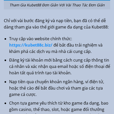
Tham Gia Kubet88 Đơn Giản Với Vài Thao Tác Đơn Giản
Chỉ với vài bước đăng ký và nạp tiền, bạn đã có thể dễ
dàng tham gia vào thế giới game đa dạng của Kubet88:
Truy cập vào website chính thức:
https://kubet88c.biz/
để bắt đầu trải nghiệm và
khám phá các dịch vụ mà nhà cái cung cấp.
Đăng ký tài khoản mới bằng cách cung cấp thông tin
cá nhân và xác nhận qua email hoặc số điện thoại để
hoàn tất quá trình tạo tài khoản.
Nạp tiền qua chuyển khoản ngân hàng, ví điện tử,
hoặc thẻ cào để bắt đầu chơi và tham gia các tựa
game cá cược.
Chọn tựa game yêu thích từ kho game đa dạng, bao
gồm casino, thể thao, slot, hoặc game đổi thưởng