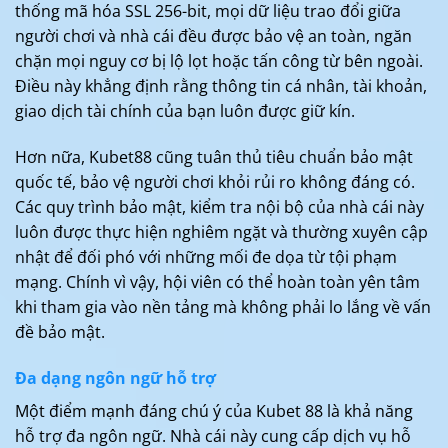
thống mã hóa SSL 256-bit, mọi dữ liệu trao đổi giữa
người chơi và nhà cái đều được bảo vệ an toàn, ngăn
chặn mọi nguy cơ bị lộ lọt hoặc tấn công từ bên ngoài.
Điều này khẳng định rằng thông tin cá nhân, tài khoản,
giao dịch tài chính của bạn luôn được giữ kín.
Hơn nữa, Kubet88 cũng tuân thủ tiêu chuẩn bảo mật
quốc tế, bảo vệ người chơi khỏi rủi ro không đáng có.
Các quy trình bảo mật, kiểm tra nội bộ của nhà cái này
luôn được thực hiện nghiêm ngặt và thường xuyên cập
nhật để đối phó với những mối đe dọa từ tội phạm
mạng. Chính vì vậy, hội viên có thể hoàn toàn yên tâm
khi tham gia vào nền tảng mà không phải lo lắng về vấn
đề bảo mật.
Đa dạng ngôn ngữ hỗ trợ
Một điểm mạnh đáng chú ý của Kubet 88 là khả năng
hỗ trợ đa ngôn ngữ. Nhà cái này cung cấp dịch vụ hỗ