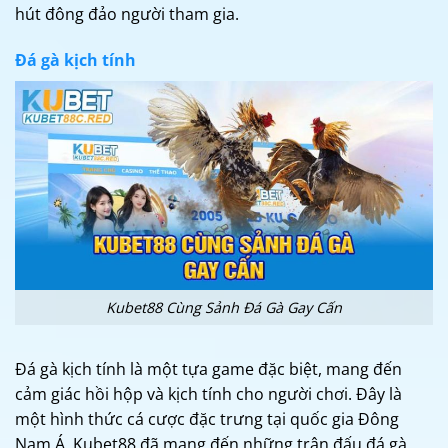
hút đông đảo người tham gia.
Đá gà kịch tính
Kubet88 Cùng Sảnh Đá Gà Gay Cấn
Đá gà kịch tính là một tựa game đặc biệt, mang đến
cảm giác hồi hộp và kịch tính cho người chơi. Đây là
một hình thức cá cược đặc trưng tại quốc gia Đông
Nam Á, Kubet88 đã mang đến những trận đấu đá gà