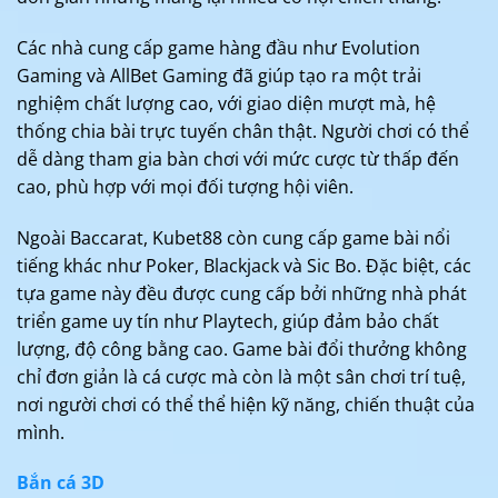
Các nhà cung cấp game hàng đầu như Evolution
Gaming và AllBet Gaming đã giúp tạo ra một trải
nghiệm chất lượng cao, với giao diện mượt mà, hệ
thống chia bài trực tuyến chân thật. Người chơi có thể
dễ dàng tham gia bàn chơi với mức cược từ thấp đến
cao, phù hợp với mọi đối tượng hội viên.
Ngoài Baccarat, Kubet88 còn cung cấp game bài nổi
tiếng khác như Poker, Blackjack và Sic Bo. Đặc biệt, các
tựa game này đều được cung cấp bởi những nhà phát
triển game uy tín như Playtech, giúp đảm bảo chất
lượng, độ công bằng cao. Game bài đổi thưởng không
chỉ đơn giản là cá cược mà còn là một sân chơi trí tuệ,
nơi người chơi có thể thể hiện kỹ năng, chiến thuật của
mình.
Bắn cá 3D