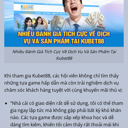
Nhiều Đánh Giá Tích Cực Về Dịch Vụ Và Sản Phẩm Tại
Kubet88
Khi tham gia Kubet88, các hội viên không chỉ tìm thấy
những tựa game hấp dẫn mà còn trải nghiệm dịch vụ
chăm sóc khách hàng tuyệt vời cùng khuyến mãi thú vị:
“Nhà cái có giao diện rất dễ sử dụng, tôi có thể tham
gia ngay lập tức mà không gặp phải bất kỳ khó khăn
nào. Các tựa game được sắp xếp khoa học và dễ
dàng tìm kiếm, khiến tôi cảm thấy rất thoải mái khi