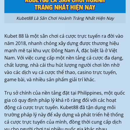
Kubet88 Là Sân Chơi Hoành Tráng Nhất Hiện Nay
Kubet 88 là một sân chơi cá cược trực tuyến ra đời vào
năm 2018, nhanh chóng xây dựng được thương hiệu
mạnh mẽ tại khu vực Đông Nam Á, đặc biệt là ở Việt
Nam. Với việc cung cấp một nền tảng cá cược đa dạng,
chất lượng, nhà cái thu hút lượng người chơi lớn nhờ
vào các dịch vụ cá cược thể thao, casino trực tuyến,
game bài, và nhiều sản phẩm giải trí khác.
Trụ sở chính của nền tảng đặt tại Philippines, một quốc
gia có quy định pháp lý khá rõ ràng đối với các hoạt
động cá cược trực tuyến. Kubet88 đã tận dụng môi
trường pháp lý này để xây dựng và phát triển hệ thống
cá cược trực tuyến của mình, đồng thời cung cấp dịch
vụ cho người chơi tại nhiều quốc gia khác nhau.