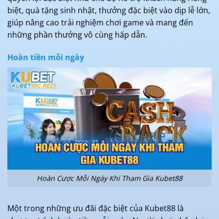
biệt, quà tặng sinh nhật, thưởng đặc biệt vào dịp lễ lớn,
giúp nâng cao trải nghiệm chơi game và mang đến
những phần thưởng vô cùng hấp dẫn.
Hoàn tiền mỗi ngày
Hoàn Cược Mỗi Ngày Khi Tham Gia Kubet88
Một trong những ưu đãi đặc biệt của Kubet88 là