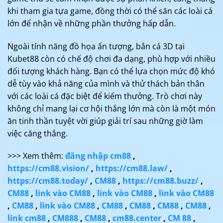
khi tham gia tựa game, đồng thời có thể săn các loài cá
lớn để nhận về những phần thưởng hấp dẫn.
Ngoài tính năng đồ họa ấn tượng, bắn cá 3D tại
Kubet88 còn có chế độ chơi đa dạng, phù hợp với nhiều
đối tượng khách hàng. Bạn có thể lựa chọn mức độ khó
dễ tùy vào khả năng của mình và thử thách bản thân
với các loài cá đặc biệt để kiếm thưởng. Trò chơi này
không chỉ mang lại cơ hội thắng lớn mà còn là một món
ăn tinh thần tuyệt vời giúp giải trí sau những giờ làm
việc căng thẳng.
>>> Xem thêm:
đăng nhập cm88
,
https://cm88.vision/
,
https://cm88.law/
,
https://cm88.today/
,
CM88
,
https://cm88.buzz/
,
CM88
,
link vào CM88
,
link vào CM88
,
link vào CM88
,
CM88
,
link vào CM88
,
CM88
,
CM88
,
CM88
,
CM88
,
link cm88
,
CM888
,
CM88
,
cm88.center
,
CM 88
,