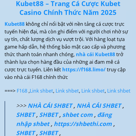
Kubet88 – Trang Cá Cược Kubet
Casino Chính Thức Năm 2025
Kubet88
không chỉ nổi bật với nền tảng cá cược trực
tuyến hiện đại, mà còn ghi điểm với người chơi nhờ sự
uy tín, chất lượng dịch vụ vượt trội. Với hàng loạt tựa
game hấp dẫn, hệ thống bảo mật cao cấp và phương
thức thanh toán nhanh chóng,
nhà cái Kubet88
trở
thành lựa chọn hàng đầu của những ai đam mê cá
cược trực tuyến.
Liên kết
https://f168.limo/
truy cập
vào nhà cái F168 chính thức
===>
F168
,
Link shbet
,
Link shbet
,
Link shbet
,
Link shbet
>>>
NHÀ CÁI SHBET
,
NHÀ CÁI SHBET
,
SHBET
,
SHBET
,
shbet com
,
đăng
nhập shbet
,
https://shbethi.com
,
SHBET
,
SHBET
,