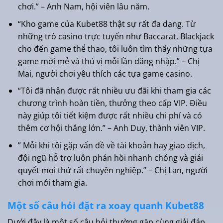
chơi.” – Anh Nam, hội viên lâu năm.
“Kho game của Kubet88 thật sự rất đa dạng. Từ
những trò casino trực tuyến như Baccarat, Blackjack
cho đến game thể thao, tôi luôn tìm thấy những tựa
game mới mẻ và thú vị mỗi lần đăng nhập.” – Chị
Mai, người chơi yêu thích các tựa game casino.
“Tôi đã nhận được rất nhiều ưu đãi khi tham gia các
chương trình hoàn tiền, thưởng theo cấp VIP. Điều
này giúp tôi tiết kiệm được rất nhiều chi phí và có
thêm cơ hội thắng lớn.” – Anh Duy, thành viên VIP.
” Mỗi khi tôi gặp vấn đề về tài khoản hay giao dịch,
đội ngũ hỗ trợ luôn phản hồi nhanh chóng và giải
quyết mọi thứ rất chuyên nghiệp.” – Chị Lan, người
chơi mới tham gia.
Một số câu hỏi đặt ra xoay quanh Kubet88
Dưới đây là một số câu hỏi thường gặp cùng giải đáp