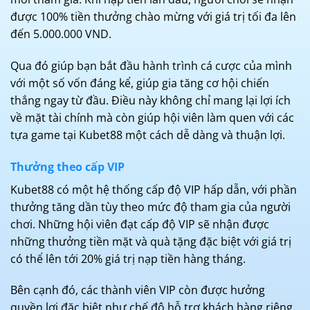
được 100% tiền thưởng chào mừng với giá trị tối đa lên
đến 5.000.000 VND.
Qua đó giúp bạn bắt đầu hành trình cá cược của mình
với một số vốn đáng kể, giúp gia tăng cơ hội chiến
thắng ngay từ đầu. Điều này không chỉ mang lại lợi ích
về mặt tài chính mà còn giúp hội viên làm quen với các
tựa game tại Kubet88 một cách dễ dàng và thuận lợi.
Thưởng theo cấp VIP
Kubet88 có một hệ thống cấp độ VIP hấp dẫn, với phần
thưởng tăng dần tùy theo mức độ tham gia của người
chơi. Những hội viên đạt cấp độ VIP sẽ nhận được
những thưởng tiền mặt và quà tặng đặc biệt với giá trị
có thể lên tới 20% giá trị nạp tiền hàng tháng.
Bên cạnh đó, các thành viên VIP còn được hưởng
quyền lợi đặc biệt như chế độ hỗ trợ khách hàng riêng