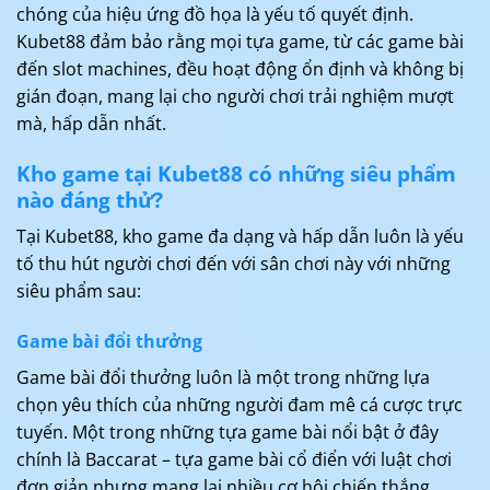
chóng của hiệu ứng đồ họa là yếu tố quyết định.
Kubet88 đảm bảo rằng mọi tựa game, từ các game bài
đến slot machines, đều hoạt động ổn định và không bị
gián đoạn, mang lại cho người chơi trải nghiệm mượt
mà, hấp dẫn nhất.
Kho game tại Kubet88 có những siêu phẩm
nào đáng thử?
Tại Kubet88, kho game đa dạng và hấp dẫn luôn là yếu
tố thu hút người chơi đến với sân chơi này với những
siêu phẩm sau:
Game bài đổi thưởng
Game bài đổi thưởng luôn là một trong những lựa
chọn yêu thích của những người đam mê cá cược trực
tuyến. Một trong những tựa game bài nổi bật ở đây
chính là Baccarat – tựa game bài cổ điển với luật chơi
đơn giản nhưng mang lại nhiều cơ hội chiến thắng.