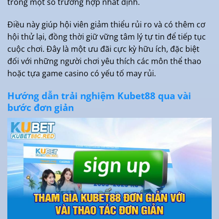
trong một số trường hợp nhất định.
Điều này giúp hội viên giảm thiểu rủi ro và có thêm cơ
hội thử lại, đồng thời giữ vững tâm lý tự tin để tiếp tục
cuộc chơi. Đây là một ưu đãi cực kỳ hữu ích, đặc biệt
đối với những người chơi yêu thích các môn thể thao
hoặc tựa game casino có yếu tố may rủi.
Hướng dẫn trải nghiệm Kubet88 qua vài
bước đơn giản