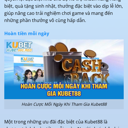
biệt, quà tặng sinh nhật, thưởng đặc biệt vào dịp lễ lớn,
giúp nâng cao trải nghiệm chơi game và mang đến
những phần thưởng vô cùng hấp dẫn.
Hoàn tiền mỗi ngày
Hoàn Cược Mỗi Ngày Khi Tham Gia Kubet88
Một trong những ưu đãi đặc biệt của Kubet88 là