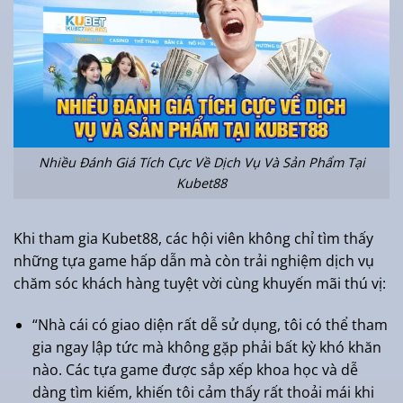
Nhiều Đánh Giá Tích Cực Về Dịch Vụ Và Sản Phẩm Tại
Kubet88
Khi tham gia Kubet88, các hội viên không chỉ tìm thấy
những tựa game hấp dẫn mà còn trải nghiệm dịch vụ
chăm sóc khách hàng tuyệt vời cùng khuyến mãi thú vị:
“Nhà cái có giao diện rất dễ sử dụng, tôi có thể tham
gia ngay lập tức mà không gặp phải bất kỳ khó khăn
nào. Các tựa game được sắp xếp khoa học và dễ
dàng tìm kiếm, khiến tôi cảm thấy rất thoải mái khi