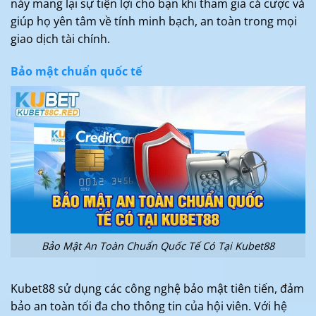
này mang lại sự tiện lợi cho bạn khi tham gia cá cược và
giúp họ yên tâm về tính minh bạch, an toàn trong mọi
giao dịch tài chính.
Bảo mật chuẩn quốc tế
Bảo Mật An Toàn Chuẩn Quốc Tế Có Tại Kubet88
Kubet88 sử dụng các công nghệ bảo mật tiên tiến, đảm
bảo an toàn tối đa cho thông tin của hội viên. Với hệ