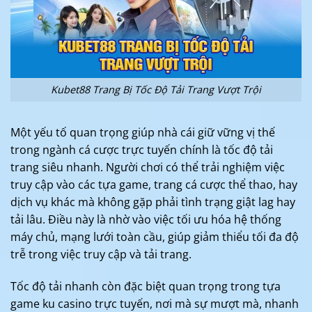
Kubet88 Trang Bị Tốc Độ Tải Trang Vượt Trội
Một yếu tố quan trọng giúp nhà cái giữ vững vị thế
trong ngành cá cược trực tuyến chính là tốc độ tải
trang siêu nhanh. Người chơi có thể trải nghiệm việc
truy cập vào các tựa game, trang cá cược thể thao, hay
dịch vụ khác mà không gặp phải tình trạng giật lag hay
tải lâu. Điều này là nhờ vào việc tối ưu hóa hệ thống
máy chủ, mạng lưới toàn cầu, giúp giảm thiểu tối đa độ
trễ trong việc truy cập và tải trang.
Tốc độ tải nhanh còn đặc biệt quan trọng trong tựa
game ku casino trực tuyến, nơi mà sự mượt mà, nhanh