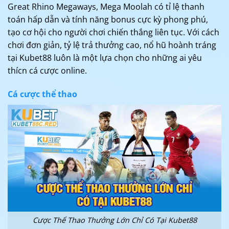
Great Rhino Megaways, Mega Moolah có tỉ lệ thanh
toán hấp dẫn và tính năng bonus cực kỳ phong phú,
tạo cơ hội cho người chơi chiến thắng liên tục. Với cách
chơi đơn giản, tỷ lệ trả thưởng cao, nổ hũ hoành tráng
tại Kubet88 luôn là một lựa chọn cho những ai yêu
thícn cá cược online.
Cá cược thể thao
Cược Thể Thao Thưởng Lớn Chỉ Có Tại Kubet88