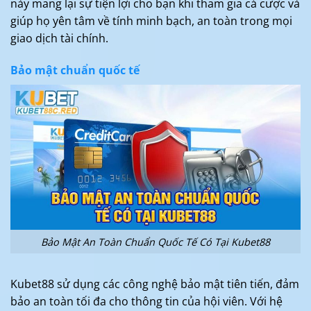
này mang lại sự tiện lợi cho bạn khi tham gia cá cược và
giúp họ yên tâm về tính minh bạch, an toàn trong mọi
giao dịch tài chính.
Bảo mật chuẩn quốc tế
Bảo Mật An Toàn Chuẩn Quốc Tế Có Tại Kubet88
Kubet88 sử dụng các công nghệ bảo mật tiên tiến, đảm
bảo an toàn tối đa cho thông tin của hội viên. Với hệ