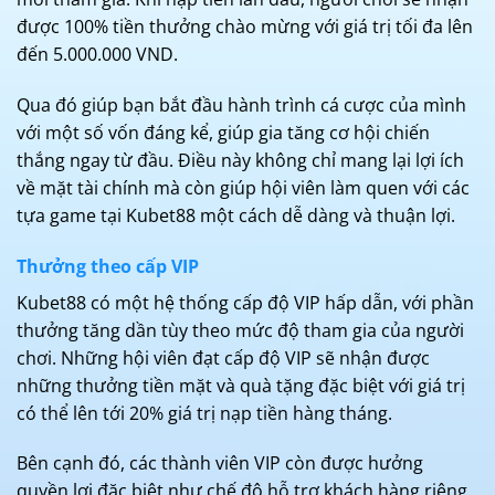
được 100% tiền thưởng chào mừng với giá trị tối đa lên
đến 5.000.000 VND.
Qua đó giúp bạn bắt đầu hành trình cá cược của mình
với một số vốn đáng kể, giúp gia tăng cơ hội chiến
thắng ngay từ đầu. Điều này không chỉ mang lại lợi ích
về mặt tài chính mà còn giúp hội viên làm quen với các
tựa game tại Kubet88 một cách dễ dàng và thuận lợi.
Thưởng theo cấp VIP
Kubet88 có một hệ thống cấp độ VIP hấp dẫn, với phần
thưởng tăng dần tùy theo mức độ tham gia của người
chơi. Những hội viên đạt cấp độ VIP sẽ nhận được
những thưởng tiền mặt và quà tặng đặc biệt với giá trị
có thể lên tới 20% giá trị nạp tiền hàng tháng.
Bên cạnh đó, các thành viên VIP còn được hưởng
quyền lợi đặc biệt như chế độ hỗ trợ khách hàng riêng