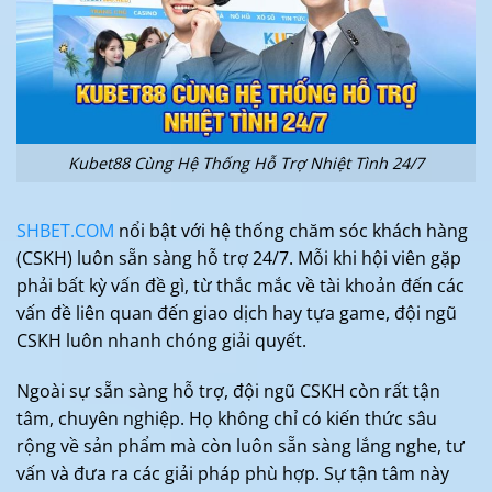
Kubet88 Cùng Hệ Thống Hỗ Trợ Nhiệt Tình 24/7
SHBET.COM
nổi bật với hệ thống chăm sóc khách hàng
(CSKH) luôn sẵn sàng hỗ trợ 24/7. Mỗi khi hội viên gặp
phải bất kỳ vấn đề gì, từ thắc mắc về tài khoản đến các
vấn đề liên quan đến giao dịch hay tựa game, đội ngũ
CSKH luôn nhanh chóng giải quyết.
Ngoài sự sẵn sàng hỗ trợ, đội ngũ CSKH còn rất tận
tâm, chuyên nghiệp. Họ không chỉ có kiến thức sâu
rộng về sản phẩm mà còn luôn sẵn sàng lắng nghe, tư
vấn và đưa ra các giải pháp phù hợp. Sự tận tâm này