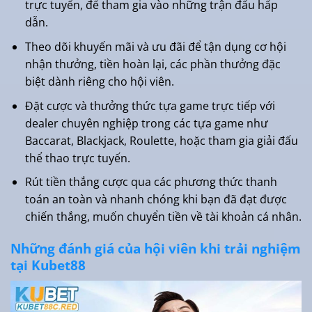
trực tuyến, để tham gia vào những trận đấu hấp
dẫn.
Theo dõi khuyến mãi và ưu đãi để tận dụng cơ hội
nhận thưởng, tiền hoàn lại, các phần thưởng đặc
biệt dành riêng cho hội viên.
Đặt cược và thưởng thức tựa game trực tiếp với
dealer chuyên nghiệp trong các tựa game như
Baccarat, Blackjack, Roulette, hoặc tham gia giải đấu
thể thao trực tuyến.
Rút tiền thắng cược qua các phương thức thanh
toán an toàn và nhanh chóng khi bạn đã đạt được
chiến thắng, muốn chuyển tiền về tài khoản cá nhân.
Những đánh giá của hội viên khi trải nghiệm
tại Kubet88