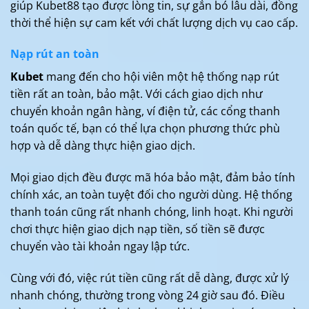
giúp Kubet88 tạo được lòng tin, sự gắn bó lâu dài, đồng
thời thể hiện sự cam kết với chất lượng dịch vụ cao cấp.
Nạp rút an toàn
Kubet
mang đến cho hội viên một hệ thống nạp rút
tiền rất an toàn, bảo mật. Với cách giao dịch như
chuyển khoản ngân hàng, ví điện tử, các cổng thanh
toán quốc tế, bạn có thể lựa chọn phương thức phù
hợp và dễ dàng thực hiện giao dịch.
Mọi giao dịch đều được mã hóa bảo mật, đảm bảo tính
chính xác, an toàn tuyệt đối cho người dùng. Hệ thống
thanh toán cũng rất nhanh chóng, linh hoạt. Khi người
chơi thực hiện giao dịch nạp tiền, số tiền sẽ được
chuyển vào tài khoản ngay lập tức.
Cùng với đó, việc rút tiền cũng rất dễ dàng, được xử lý
nhanh chóng, thường trong vòng 24 giờ sau đó. Điều