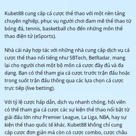
Kubet88 cung cấp cá cược thể thao với một nền tảng
chuyên nghiệp, phục vụ người chơi đam mê thể thao từ
bóng đá, tennis, basketball cho đến những môn thể
thao điện tử (eSports).
Nhà cái này hợp tác với những nhà cung cấp dịch vụ cá
cược thể thao nổi tiếng như SBTech, BetRadar, mang
lại cho người chơi một bộ môn cá cược đầy đủ và đa
dạng. Bạn có thể tham gia cá cược trước trận đấu hoặc
trong suốt trận đấu thông qua các lựa chọn cá cược
trực tiếp (live betting).
Với tỷ lệ cược hấp dẫn, dịch vụ nhanh chóng, hội viên
có thể tham gia cá cược các sự kiện thể thao nổi bật từ
giải đấu lớn như Premier League, La Liga, NBA, hay sự
kiện thể thao quốc tế khác. Kubet88 không chỉ cung
cấp cược đơn giản mà còn có cược combo, cược châu