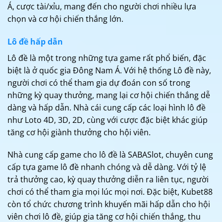
Á, cược tài/xỉu, mang đến cho người chơi nhiều lựa
chọn và cơ hội chiến thắng lớn.
Lô đề hấp dẫn
Lô đề là một trong những tựa game rất phổ biến, đặc
biệt là ở quốc gia Đông Nam Á. Với hệ thống Lô đề này,
người chơi có thể tham gia dự đoán con số trong
những kỳ quay thưởng, mang lại cơ hội chiến thắng dễ
dàng và hấp dẫn. Nhà cái cung cấp các loại hình lô đề
như Loto 4D, 3D, 2D, cùng với cược đặc biệt khác giúp
tăng cơ hội giành thưởng cho hội viên.
Nhà cung cấp game cho lô đề là SABASlot, chuyên cung
cấp tựa game lô đề nhanh chóng và dễ dàng. Với tỷ lệ
trả thưởng cao, kỳ quay thưởng diễn ra liên tục, người
chơi có thể tham gia mọi lúc mọi nơi. Đặc biệt, Kubet88
còn tổ chức chương trình khuyến mãi hấp dẫn cho hội
viên chơi lô đề, giúp gia tăng cơ hội chiến thắng, thu