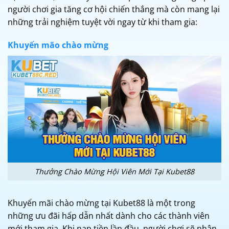
người chơi gia tăng cơ hội chiến thắng mà còn mang lại
những trải nghiệm tuyệt vời ngay từ khi tham gia:
Khuyến mão chào mừng
Thưởng Chào Mừng Hội Viên Mới Tại Kubet88
Khuyến mãi chào mừng tại Kubet88 là một trong
những ưu đãi hấp dẫn nhất dành cho các thành viên
mới tham gia. Khi nạp tiền lần đầu, người chơi sẽ nhận