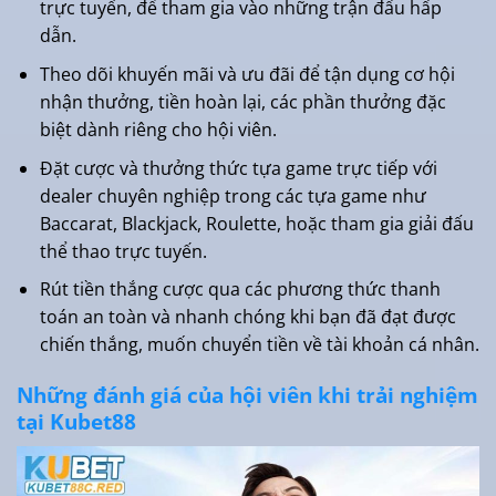
trực tuyến, để tham gia vào những trận đấu hấp
dẫn.
Theo dõi khuyến mãi và ưu đãi để tận dụng cơ hội
nhận thưởng, tiền hoàn lại, các phần thưởng đặc
biệt dành riêng cho hội viên.
Đặt cược và thưởng thức tựa game trực tiếp với
dealer chuyên nghiệp trong các tựa game như
Baccarat, Blackjack, Roulette, hoặc tham gia giải đấu
thể thao trực tuyến.
Rút tiền thắng cược qua các phương thức thanh
toán an toàn và nhanh chóng khi bạn đã đạt được
chiến thắng, muốn chuyển tiền về tài khoản cá nhân.
Những đánh giá của hội viên khi trải nghiệm
tại Kubet88