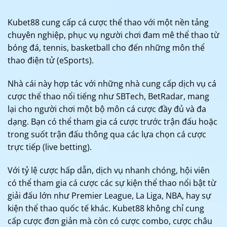
Kubet88 cung cấp cá cược thể thao với một nền tảng
chuyên nghiệp, phục vụ người chơi đam mê thể thao từ
bóng đá, tennis, basketball cho đến những môn thể
thao điện tử (eSports).
Nhà cái này hợp tác với những nhà cung cấp dịch vụ cá
cược thể thao nổi tiếng như SBTech, BetRadar, mang
lại cho người chơi một bộ môn cá cược đầy đủ và đa
dạng. Bạn có thể tham gia cá cược trước trận đấu hoặc
trong suốt trận đấu thông qua các lựa chọn cá cược
trực tiếp (live betting).
Với tỷ lệ cược hấp dẫn, dịch vụ nhanh chóng, hội viên
có thể tham gia cá cược các sự kiện thể thao nổi bật từ
giải đấu lớn như Premier League, La Liga, NBA, hay sự
kiện thể thao quốc tế khác. Kubet88 không chỉ cung
cấp cược đơn giản mà còn có cược combo, cược châu