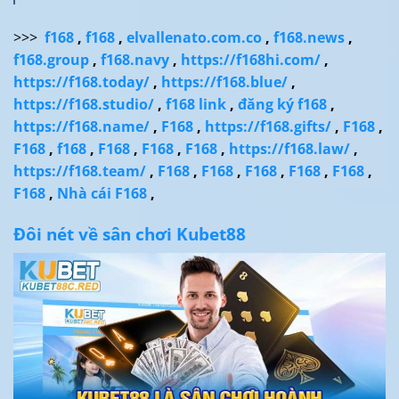
>>>
f168
,
f168
,
elvallenato.com.co
,
f168.news
,
f168.group
,
f168.navy
,
https://f168hi.com/
,
https://f168.today/
,
https://f168.blue/
,
https://f168.studio/
,
f168 link
,
đăng ký f168
,
https://f168.name/
,
F168
,
https://f168.gifts/
,
F168
,
F168
,
f168
,
F168
,
F168
,
F168
,
https://f168.law/
,
https://f168.team/
,
F168
,
F168
,
F168
,
F168
,
F168
,
F168
,
Nhà cái F168
,
Đôi nét về sân chơi Kubet88