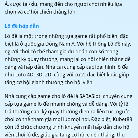
Á, cược tài/xỉu, mang đến cho người chơi nhiều lựa
chọn và cơ hội chiến thắng lớn.
Lô đề hấp dẫn
Lô đề là một trong những tựa game rất phổ biến, đặc
biệt là ở quốc gia Đông Nam Á. Với hệ thống Lô đề này,
người chơi có thể tham gia dự đoán con số trong
những kỳ quay thưởng, mang lại cơ hội chiến thắng dễ
dàng và hấp dẫn. Nhà cái cung cấp các loại hình lô đề
như Loto 4D, 3D, 2D, cùng với cược đặc biệt khác giúp
tăng cơ hội giành thưởng cho hội viên.
Nhà cung cấp game cho lô đề là SABASlot, chuyên cung
cấp tựa game lô đề nhanh chóng và dễ dàng. Với tỷ lệ
trả thưởng cao, kỳ quay thưởng diễn ra liên tục, người
chơi có thể tham gia mọi lúc mọi nơi. Đặc biệt, Kubet88
còn tổ chức chương trình khuyến mãi hấp dẫn cho hội
viên chơi lô đề, giúp gia tăng cơ hội chiến thắng, thu