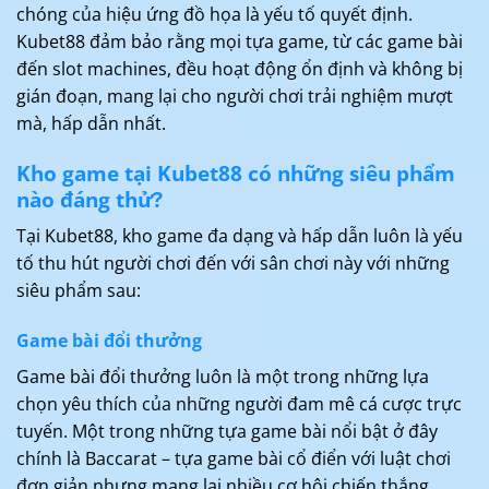
chóng của hiệu ứng đồ họa là yếu tố quyết định.
Kubet88 đảm bảo rằng mọi tựa game, từ các game bài
đến slot machines, đều hoạt động ổn định và không bị
gián đoạn, mang lại cho người chơi trải nghiệm mượt
mà, hấp dẫn nhất.
Kho game tại Kubet88 có những siêu phẩm
nào đáng thử?
Tại Kubet88, kho game đa dạng và hấp dẫn luôn là yếu
tố thu hút người chơi đến với sân chơi này với những
siêu phẩm sau:
Game bài đổi thưởng
Game bài đổi thưởng luôn là một trong những lựa
chọn yêu thích của những người đam mê cá cược trực
tuyến. Một trong những tựa game bài nổi bật ở đây
chính là Baccarat – tựa game bài cổ điển với luật chơi
đơn giản nhưng mang lại nhiều cơ hội chiến thắng.