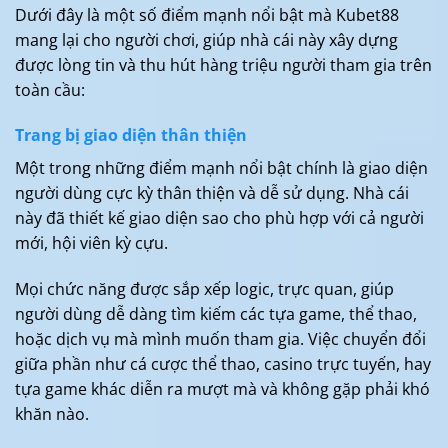
Dưới đây là một số điểm mạnh nổi bật mà Kubet88
mang lại cho người chơi, giúp nhà cái này xây dựng
được lòng tin và thu hút hàng triệu người tham gia trên
toàn cầu:
Trang bị giao diện thân thiện
Một trong những điểm mạnh nổi bật chính là giao diện
người dùng cực kỳ thân thiện và dễ sử dụng. Nhà cái
này đã thiết kế giao diện sao cho phù hợp với cả người
mới, hội viên kỳ cựu.
Mọi chức năng được sắp xếp logic, trực quan, giúp
người dùng dễ dàng tìm kiếm các tựa game, thể thao,
hoặc dịch vụ mà mình muốn tham gia. Việc chuyển đổi
giữa phần như cá cược thể thao, casino trực tuyến, hay
tựa game khác diễn ra mượt mà và không gặp phải khó
khăn nào.