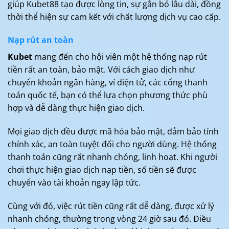
giúp Kubet88 tạo được lòng tin, sự gắn bó lâu dài, đồng
thời thể hiện sự cam kết với chất lượng dịch vụ cao cấp.
Nạp rút an toàn
Kubet
mang đến cho hội viên một hệ thống nạp rút
tiền rất an toàn, bảo mật. Với cách giao dịch như
chuyển khoản ngân hàng, ví điện tử, các cổng thanh
toán quốc tế, bạn có thể lựa chọn phương thức phù
hợp và dễ dàng thực hiện giao dịch.
Mọi giao dịch đều được mã hóa bảo mật, đảm bảo tính
chính xác, an toàn tuyệt đối cho người dùng. Hệ thống
thanh toán cũng rất nhanh chóng, linh hoạt. Khi người
chơi thực hiện giao dịch nạp tiền, số tiền sẽ được
chuyển vào tài khoản ngay lập tức.
Cùng với đó, việc rút tiền cũng rất dễ dàng, được xử lý
nhanh chóng, thường trong vòng 24 giờ sau đó. Điều