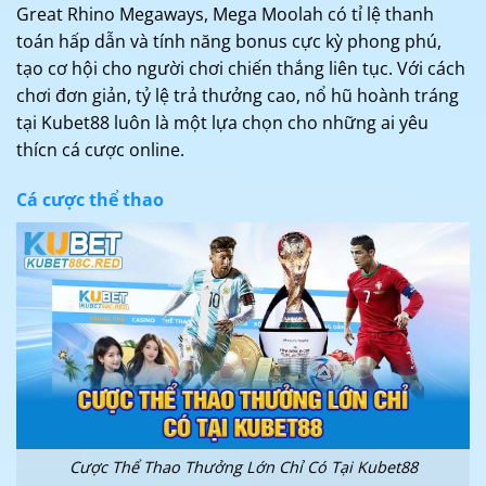
Great Rhino Megaways, Mega Moolah có tỉ lệ thanh
toán hấp dẫn và tính năng bonus cực kỳ phong phú,
tạo cơ hội cho người chơi chiến thắng liên tục. Với cách
chơi đơn giản, tỷ lệ trả thưởng cao, nổ hũ hoành tráng
tại Kubet88 luôn là một lựa chọn cho những ai yêu
thícn cá cược online.
Cá cược thể thao
Cược Thể Thao Thưởng Lớn Chỉ Có Tại Kubet88