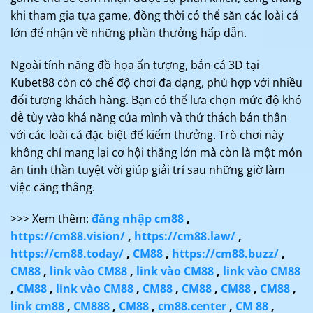
khi tham gia tựa game, đồng thời có thể săn các loài cá
lớn để nhận về những phần thưởng hấp dẫn.
Ngoài tính năng đồ họa ấn tượng, bắn cá 3D tại
Kubet88 còn có chế độ chơi đa dạng, phù hợp với nhiều
đối tượng khách hàng. Bạn có thể lựa chọn mức độ khó
dễ tùy vào khả năng của mình và thử thách bản thân
với các loài cá đặc biệt để kiếm thưởng. Trò chơi này
không chỉ mang lại cơ hội thắng lớn mà còn là một món
ăn tinh thần tuyệt vời giúp giải trí sau những giờ làm
việc căng thẳng.
>>> Xem thêm:
đăng nhập cm88
,
https://cm88.vision/
,
https://cm88.law/
,
https://cm88.today/
,
CM88
,
https://cm88.buzz/
,
CM88
,
link vào CM88
,
link vào CM88
,
link vào CM88
,
CM88
,
link vào CM88
,
CM88
,
CM88
,
CM88
,
CM88
,
link cm88
,
CM888
,
CM88
,
cm88.center
,
CM 88
,