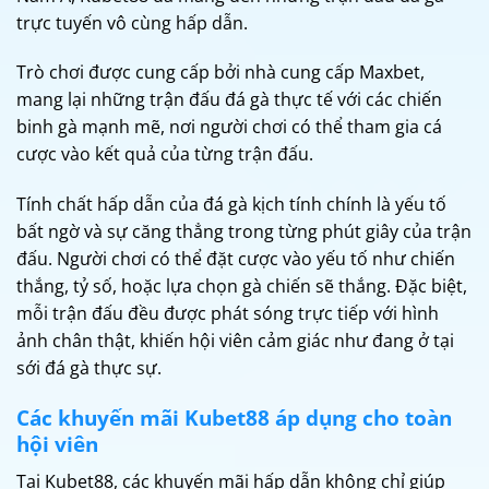
trực tuyến vô cùng hấp dẫn.
Trò chơi được cung cấp bởi nhà cung cấp Maxbet,
mang lại những trận đấu đá gà thực tế với các chiến
binh gà mạnh mẽ, nơi người chơi có thể tham gia cá
cược vào kết quả của từng trận đấu.
Tính chất hấp dẫn của đá gà kịch tính chính là yếu tố
bất ngờ và sự căng thẳng trong từng phút giây của trận
đấu. Người chơi có thể đặt cược vào yếu tố như chiến
thắng, tỷ số, hoặc lựa chọn gà chiến sẽ thắng. Đặc biệt,
mỗi trận đấu đều được phát sóng trực tiếp với hình
ảnh chân thật, khiến hội viên cảm giác như đang ở tại
sới đá gà thực sự.
Các khuyến mãi Kubet88 áp dụng cho toàn
hội viên
Tại Kubet88, các khuyến mãi hấp dẫn không chỉ giúp