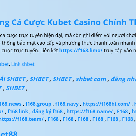
ang Cá Cược Kubet Casino Chính 
 cá cược trực tuyến hiện đại, mà còn ghi điểm với người chơi
 hệ thống bảo mật cao cấp và phương thức thanh toán nhan
 cược trực tuyến.
Liên kết
https://f168.limo/
truy cập vào 
hbet
,
Link shbet
ÁI SHBET
,
SHBET
,
SHBET
,
shbet com
,
đăng nh
T
,
SHBET
,
168.news
,
f168.group
,
f168.navy
,
https://f168hi.com/
,
o/
,
f168 link
,
đăng ký f168
,
https://f168.name/
,
F168
,
h
https://f168.team/
,
F168
,
F168
,
F168
,
F168
,
F168
,
F168
bet88