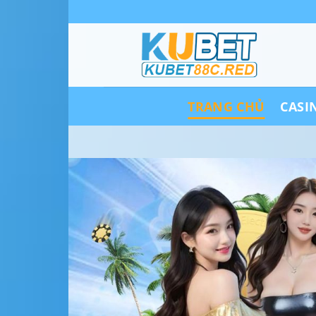
Bỏ
qua
nội
dung
TRANG CHỦ
CASI