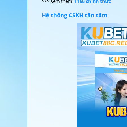
>>> Xem thêm:
F168 chính thức
Hệ thống CSKH tận tâm