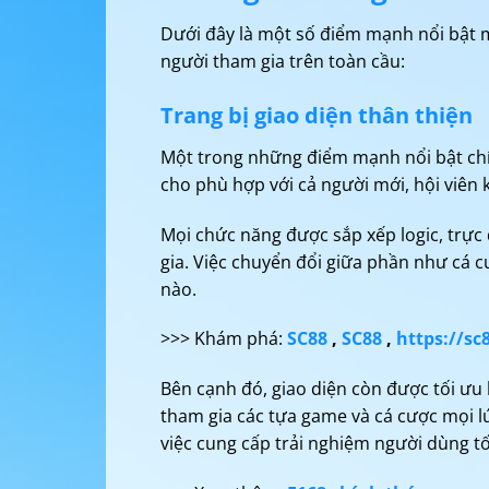
Dưới đây là một số điểm mạnh nổi bật m
người tham gia trên toàn cầu:
Trang bị giao diện thân thiện
Một trong những điểm mạnh nổi bật chính
cho phù hợp với cả người mới, hội viên 
Mọi chức năng được sắp xếp logic, trự
gia. Việc chuyển đổi giữa phần như cá 
nào.
>>> Khám phá:
SC88
,
SC88
,
https://sc
Bên cạnh đó, giao diện còn được tối ưu h
tham gia các tựa game và cá cược mọi lú
việc cung cấp trải nghiệm người dùng tố