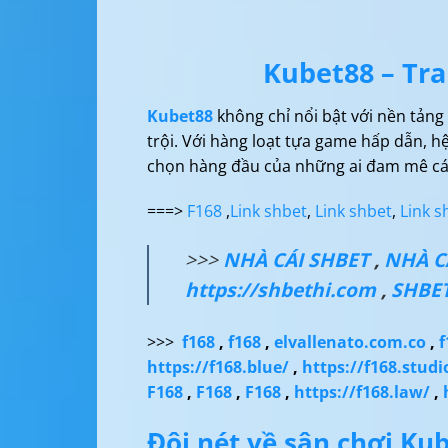
Kubet88 – Tr
Kubet88
không chỉ nổi bật với nền tảng
trội. Với hàng loạt tựa game hấp dẫn,
chọn hàng đầu của những ai đam mê cá
===>
F168
,
Link shbet
,
Link shbet
,
Link s
>>>
NHÀ CÁI SHBET
,
NHÀ C
https://shbethi.com
,
SHBE
>>>
f168
,
f168
,
elvallenato.com.co
,
f
https://f168.blue/
,
https://f168.studi
F168
,
F168
,
F168
,
https://f168.law/
,
Đôi nét về sân chơi Ku